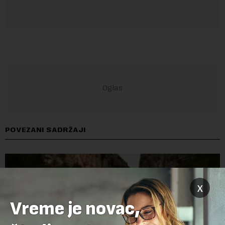
POVEZANI SADRŽAJI
x
Vreme je novac,