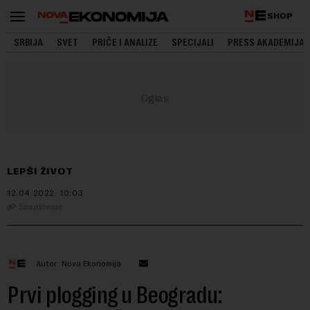
SHOP
SRBIJA
SVET
PRIČE I ANALIZE
SPECIJALI
PRESS AKADEMIJA
LEPŠI ŽIVOT
12.04.2022.
10:03
Saopštenje
Autor: Nova Ekonomija
Prvi plogging u Beogradu: