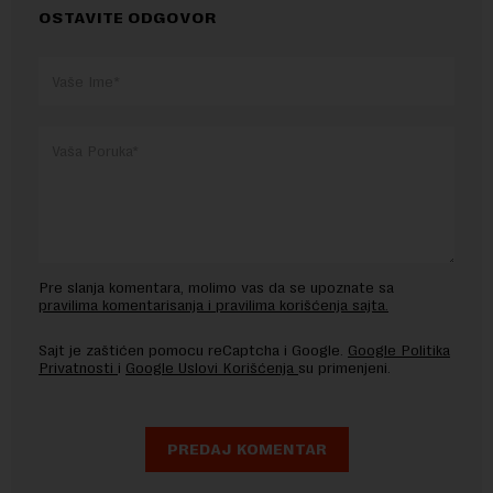
OSTAVITE ODGOVOR
Pre slanja komentara, molimo vas da se upoznate sa
pravilima komentarisanja i pravilima korišćenja sajta.
Sajt je zaštićen pomocu reCaptcha i Google.
Google Politika
Privatnosti
i
Google Uslovi Korišćenja
su primenjeni.