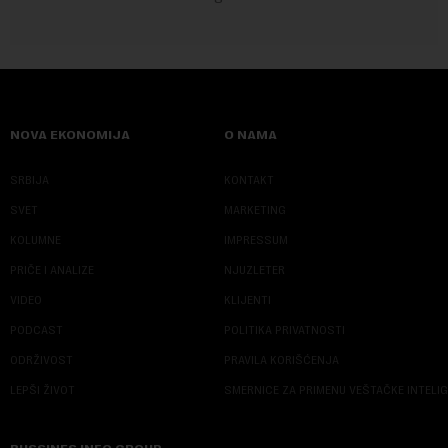
NOVA EKONOMIJA
O NAMA
SRBIJA
KONTAKT
SVET
MARKETING
KOLUMNE
IMPRESSUM
PRIČE I ANALIZE
NJUZLETER
VIDEO
KLIJENTI
PODCAST
POLITIKA PRIVATNOSTI
ODRŽIVOST
PRAVILA KORIŠĆENJA
LEPŠI ŽIVOT
SMERNICE ZA PRIMENU VEŠTAČKE INTELI