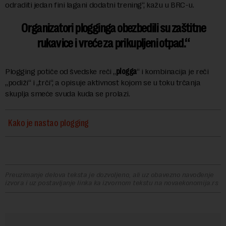
odraditi jedan fini lagani dodatni trening“, kažu u BRC-u.
Organizatori plogginga obezbedili su zaštitne
rukavice i vreće za prikupljeni otpad.
Plogging potiče od švedske reči „
plogga
“ i kombinacija je reči
„podiži“ i „trči“, a opisuje aktivnost kojom se u toku trčanja
skuplja smeće svuda kuda se prolazi.
Kako je nastao plogging
Preuzimanje delova teksta je dozvoljeno, ali uz obavezno navođenje
izvora i uz postavljanje linka ka izvornom tekstu na novaekonomija.rs