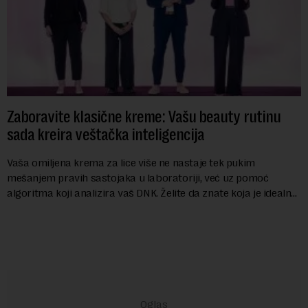
Zaboravite klasične kreme: Vašu beauty rutinu
sada kreira veštačka inteligencija
Vaša omiljena krema za lice više ne nastaje tek pukim
mešanjem pravih sastojaka u laboratoriji, već uz pomoć
algoritma koji analizira vaš DNK. Želite da znate koja je idealna
nijansa crvenog ruža za vas, u s...