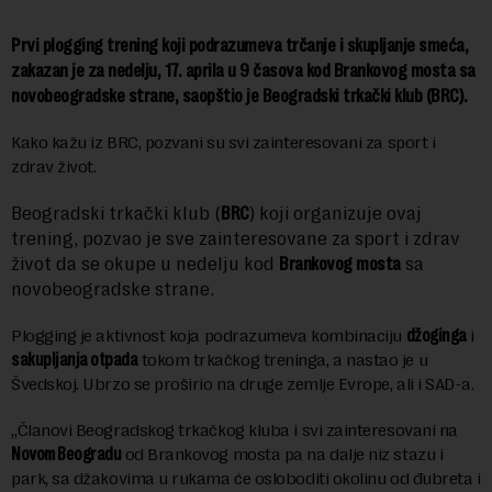
Prvi plogging trening koji podrazumeva trčanje i skupljanje smeća,
zakazan je za nedelju, 17. aprila u 9 časova kod Brankovog mosta sa
novobeogradske strane, saopštio je Beogradski trkački klub (BRC).
Kako kažu iz BRC, pozvani su svi zainteresovani za sport i
zdrav život.
Beogradski trkački klub (
BRC
) koji organizuje ovaj
trening, pozvao je sve zainteresovane za sport i zdrav
život da se okupe u nedelju kod
Brankovog mosta
sa
novobeogradske strane.
Plogging je aktivnost koja podrazumeva kombinaciju
džoginga
i
sakupljanja otpada
tokom trkačkog treninga, a nastao je u
Švedskoj. Ubrzo se proširio na druge zemlje Evrope, ali i SAD-a.
„Članovi Beogradskog trkačkog kluba i svi zainteresovani na
Novom Beogradu
od Brankovog mosta pa na dalje niz stazu i
park, sa džakovima u rukama će osloboditi okolinu od đubreta i