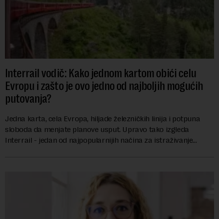
Interrail vodič: Kako jednom kartom obići celu
Evropu i zašto je ovo jedno od najboljih mogućih
putovanja?
Jedna karta, cela Evropa, hiljade železničkih linija i potpuna
sloboda da menjate planove usput. Upravo tako izgleda
Interrail - jedan od najpopularnijih načina za istraživanje
Evrope, koji već decenijama pr...