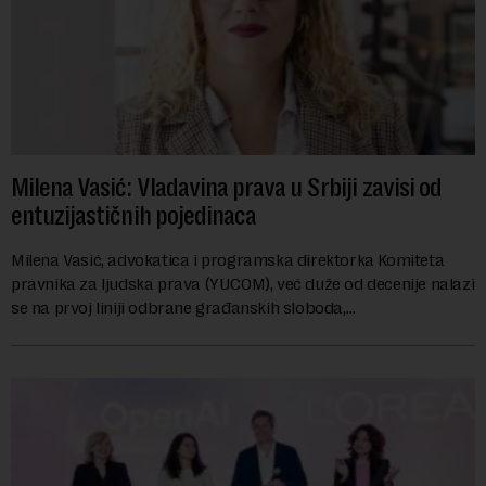
Milena Vasić: Vladavina prava u Srbiji zavisi od
entuzijastičnih pojedinaca
Milena Vasić, advokatica i programska direktorka Komiteta
pravnika za ljudska prava (YUCOM), već duže od decenije nalazi
se na prvoj liniji odbrane građanskih sloboda,
marginalizovanih grupa, žrtava diskrimi...