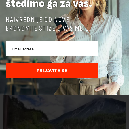
štedimo ga za vas.
NAJVREDNIJE OD NOVE
EKONOMIJE STIŽE U VAŠ MEJL.
Jerma Art Festival od 7. do 9. avgusta u
Specijalnom rezervatu prirode „Jerma“ kod
Pirota
Jerma Art Festival, neprofitni i samoodrživi kulturni događaj
održaće se ove godine po treći put od 7. do 9. avgusta u
PRIJAVITE SE
Specijalnom rezervatu prirode "Jerma" u selu Vlasi kod
Pirota.Festival okuplja umetn...