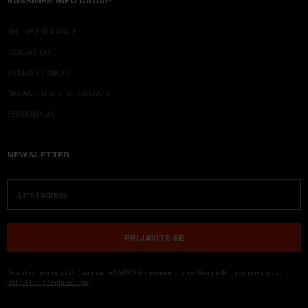
BUSSINES INFO GROUP
ONLINE EDUKACIJE
IZDAVAŠTVO
MEDIJSKE OBUKE
ORGANIZACIJA DOGADJAJA
EKONOM I JA
NEWSLETTER
PRIJAVITE SE
Ova stranica je zaštićena sa reCAPTCHA i primenjuju se
Google Politika privatnosti
i
Uslovi korišćenja usluge