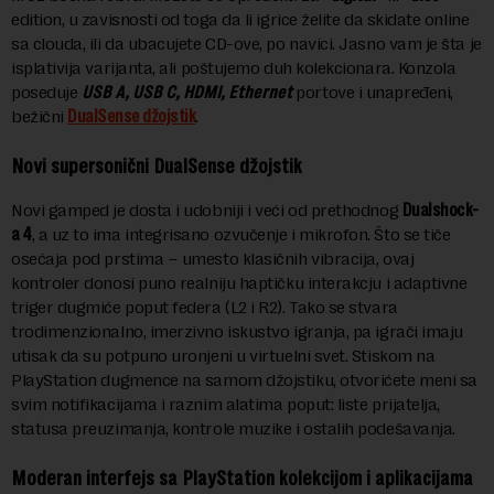
edition, u zavisnosti od toga da li igrice želite da skidate online
sa clouda, ili da ubacujete CD-ove, po navici. Jasno vam je šta je
isplativija varijanta, ali poštujemo duh kolekcionara. Konzola
poseduje
USB A, USB C, HDMI, Ethernet
portove i unapređeni,
bežični
DualSense džojstik
.
Novi supersonični DualSense džojstik
Novi gamped je dosta i udobniji i veći od prethodnog
Dualshock-
a 4
, a uz to ima integrisano ozvučenje i mikrofon. Što se tiče
osećaja pod prstima – umesto klasičnih vibracija, ovaj
kontroler donosi puno realniju haptičku interakcju i adaptivne
triger dugmiće poput federa (L2 i R2). Tako se stvara
trodimenzionalno, imerzivno iskustvo igranja, pa igrači imaju
utisak da su potpuno uronjeni u virtuelni svet. Stiskom na
PlayStation dugmence na samom džojstiku, otvorićete meni sa
svim notifikacijama i raznim alatima poput: liste prijatelja,
statusa preuzimanja, kontrole muzike i ostalih podešavanja.
Moderan interfejs sa PlayStation kolekcijom i aplikacijama