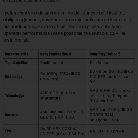
Ipak, svesni smo da savremeni modeli donose bolji kvalitet,
obilje mogućnosti, savršenu rezoluciju, online umrežavanje – i
niz prednosti koje ovakav hiperrealizam pruža. Zato smo
uporedili performanse i cene posednje dve konzole, da vi ne
biste morali.
Karakteristika
Sony PlayStation 4
Sony PlayStation 5
Tip džojstika
DualShock 4
DualSense
Do 4K pri 60 FPS ili do
Do 1080p (PS4) ili 4K
Rezolucija
120 FPS, podrška za
(PS4 Pro)
8K
AMD RDNA 2 grafička
AMD GCN grafička
Tehnologija
arhitektura, Tempest
arhitektura
3D AudioTech
AMD Zen 2 CPU, 16 GB
AMD Jaguar CPU, 8 GB
Hardver
GDDR6 RAM,
GDDR5 RAM, HDD
prilagođeni SSD
Do 60 FPS (1080p) ili
FPS
Do 120 FPS pri 4K
30 FPS (4K na PS4 Pro)