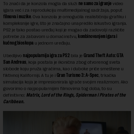
To znači da je konzola mogla da služi
ne samo za igranje
video
igara već i za reprodukciju multimedijalnog sadržaja, poput
filmova i muzike
. Ova konzola je omogućila realističniju grafiku i
kompleksnije igre, što je značajno unapredilo iskustvo igranja.
PS2 je tako postao uređaj koji je mogao da zadovolji različite
potrebe za zabavom u domaćinstvu,
kombinovanjem igara i
kućnog bioskopa
u jednom uređaju.
Ubedljivo
najpopularnija igra za PS2
bila je
Grand Theft Auto: GTA
San Andreas
, koja postala je ikonična zbog otvorenog sveta
slobode koju pruža igračima, kao i duboke priče smeštene u
fiktivnoj Kaliforniji. A tu je i
Gran Turismo 3: A-Spec
, trkačka
simulacija koja je impresionirala igrače svojim realizmom. Ako
govorimo o najpopularnijim filmovima tog doba, to su
definitivno:
Matrix, Lord of the Rings, Spiderman i Pirates of the
Caribbean.