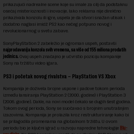
prikazujući nadrealne scene koje su imale za cilj da podstaknu
osećaj misterioznosti i inovacije. Iako reklama nije direktno
prikazivala konzolu ili igre, uspela je da stvori snažan utisak i
dodatno naglasi imidž PS2 kao nečeg potpuno novog i
revolucionarnog u svetu zabave.
SonyPlayStation 2 zabeležio je ogroman uspeh, postavši
najprodavanija konzola svih vremena, sa više od 155 miliona prodatih
jedinica.
Ovaj uspeh značajno je učvrstio poziciju kompanije
Sony na tržištu video igara.
PS3 i početak novog rivalstva – PlayStation VS Xbox
Kompanija je doživela brojne uspone i padove tokom perioda
između lansiranja PlayStation 2 (2000. godine) i PlayStation 3
(2006. godine). Dakle, na novi model čekalo se dugih šest godina.
Tokom ovog perioda, Sony se suočavao s brojnim unutrašnjim
izazovima. Kompanija je prolazila kroz restrukturiranje kako bi
se prilagodila promenama na globalnom tržištu. U ovom
periodu bio je ključni igrač u razvoju napredne tehnologije
Blu-