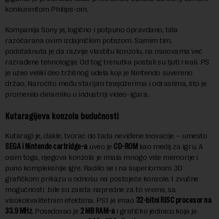
konkurentom Philips-om.
Kompanija Sony je, logično i potpuno opravdano, bila
razočarana ovim izdajničkim potezom. Samim tim,
podstaknuta je da razvije vlastitu konzolu, na osnovama već
razrađene tehnologije. Od tog trenutka postali su ljuti rivali. PS
je uzeo veliki deo tržišnog udela koji je Nintendo suvereno
držao. Naročito među starijim tinejdžerima i odraslima, što je
promenilo dinamiku u industriji video-igara.
Kutaragijeva konzola budućnosti
Kutaragi je, dakle, tvorac do tada neviđene inovacije – umesto
SEGA i Nintendo cartridge-a
uveo je
CD-ROM
kao medij za igru. A
osim toga, njegova konzola je imala mnogo više memorije i
puno kompleksnije igre. Radilo se i na superiornom 3D
grafičkom prikazu u odnosu na postojeće konzole. I zvučne
mogućnosti bile su zaista napredne za to vreme, sa
visokokvalitetnim efektima. PS1 je imao
32-bitni RISC procesor na
33.9 MHz
. Posedovao je
2 MB RAM-a
i grafičku jedinicu koja je