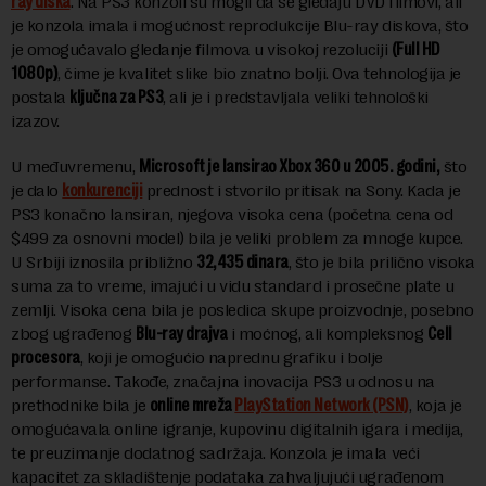
ray diska
. Na PS3 konzoli su mogli da se gledaju DVD filmovi, ali
je konzola imala i mogućnost reprodukcije Blu-ray diskova, što
je omogućavalo gledanje filmova u visokoj rezoluciji
(Full HD
1080p)
, čime je kvalitet slike bio znatno bolji. Ova tehnologija je
postala
ključna za PS3
, ali je i predstavljala veliki tehnološki
izazov.
U međuvremenu,
Microsoft je lansirao Xbox 360 u 2005. godini
,
što
je dalo
konkurenciji
prednost i stvorilo pritisak na Sony. Kada je
PS3 konačno lansiran, njegova visoka cena (početna cena od
$499 za osnovni model) bila je veliki problem za mnoge kupce.
U Srbiji iznosila približno
32,435 dinara
, što je bila prilično visoka
suma za to vreme, imajući u vidu standard i prosečne plate u
zemlji. Visoka cena bila je posledica skupe proizvodnje, posebno
zbog ugrađenog
Blu-ray drajva
i moćnog, ali kompleksnog
Cell
procesora
, koji je omogućio naprednu grafiku i bolje
performanse. Takođe, značajna inovacija PS3 u odnosu na
prethodnike bila je
online mreža
PlayStation Network (PSN)
, koja je
omogućavala online igranje, kupovinu digitalnih igara i medija,
te preuzimanje dodatnog sadržaja. Konzola je imala veći
kapacitet za skladištenje podataka zahvaljujući ugrađenom