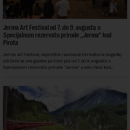
Jerma Art Festival od 7. do 9. avgusta u
Specijalnom rezervatu prirode „Jerma“ kod
Pirota
Jerma Art Festival, neprofitni i samoodrživi kulturni događaj
održaće se ove godine po treći put od 7. do 9. avgusta u
Specijalnom rezervatu prirode "Jerma" u selu Vlasi kod
Pirota.Festival okuplja umetn...