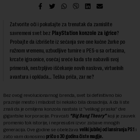
Zatvorite oči i pokušajte za trenutak da zamislite
savremeni svet bez
PlayStation konzole za igrice
?
Probajte da izbrišete iz sećanja sve one kućne žurke po
ružnom vremenu, uzbudljive turnire u PES-u sa ortacima,
krcate igraonice, osećaj sreće kada ste nabavili svoj
primerak, nestrpljivo iščekanje novih naslova, virtuelnih
avantura i opklada… Teška priča, zar ne?
Bez ovog revolucionarnog brenda, svet bi definitivno bio
praznije mesto i mladost bi nekako bila dosadnija. A da li ste
znali da je omiljena konzola nastala iz “velikog praska” dve
gigantske korporacije. Pravcati
“Big Bang Theory”
koji je zauvek
promenio tok istorije, i nepresušni izvor zabave mnogih
generacija. Ove godine se obeležava
veliki jubilej od lansiranja PS1
i
zato vam donosimo
priču o 30 godina čiste magije.