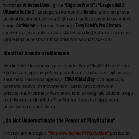
tumačila
Anđelina Džoli
. Igrice
“Digimon World”
i
“Dragon Ball Z:
Ultimate Battle 2”
zasluga su kompanije
Bandai
, a bile su prava
poslastica simpatizerima Digimon franšize i popularne Anima
serije.
Activision
je tvorac čuvenog:
Tony Hawk’s Pro Skatera
–
junaka koji je popularizovao skateboarding kulturu i zarazne
igrice koja je postala hit sa odličnim soundtrack-om.
Identitet brenda u reklamama
Marketinške kampanje za originalni Sony PlayStation bile su
ključne za njegov uspeh na globalnom tržištu, a za njih je bila
zadužena reklamna agencija
TBWA\Chiat\Day
. Ova agencija,
poznata po svojim inovativnim i često provokativnim
pristupima, kreirala je kampanje koje su odigrale ključnu ulogu
u oblikovanju identiteta PlayStation brenda i njegovom
povezivanju sa publikom.
„Do Not Underestimate the Power of PlayStation“
Prvi reklamni slogan
“Ne potcenjuj moć Plejstejšna”
postao je