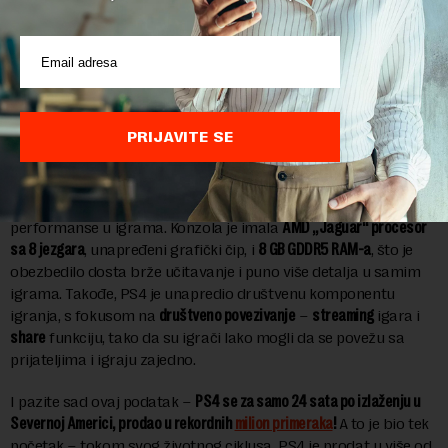
Ovoga puta Sony je pretekao glavnog konkurenta Microsoft,
lansiravši “četvorku” neposredno pre njih. Nisu ponovili grešku
od prošlog puta za pozicioniranje na tržištu. Microsoft-ov
X-Box
One
ugledao je svetlost dana iste godine, ali kasnije.
Sony konstantno radi na usavršavanju, počevši od sredine 80-
PRIJAVITE SE
ih godina prošlog veka kada je još uvek radio sa Nintendom, pa
sve do treće decenije 21. veka. To je bio slučaj i sa PS4. Glavno
unapređenje u odnosu na prethodni model bio je značajno jači
hardver. On je omogućilo napredniju grafiku i bolje
performanse u igrama. Konzola je imala
AMD „Jaguar“ procesor
sa 8 jezgara
, unapređeni grafički čip, i
8 GB GDDR5 RAM-a
, što je
obezbedilo dosta brže učitavanje i puno više detalja u samim
igrama. Takođe, PS4 je unapredio društvenu komponentu
igranja, s fokusom na
društveno povezivanje
–
streaming
igara i
share
funkciju, tako da su igrači lako mogli da se povežu sa
prijateljima i igraju zajedno.
I pazite sad ovaj podatak –
PS4 se za samo 24 sata po izlaženju u
Severnoj Americi, prodao u rekordnih
milion primeraka
!
A to je bio tek
početak – tokom svog životnog ciklusa, PS4 je prodat u više od