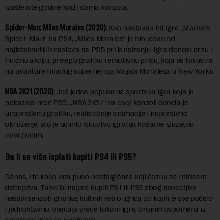
izašle iste godine kad i sama konzola.
Spider-Man: Miles Morales (2020)
: Kao nastavak hit igre „Marvel’s
Spider-Man“ na PS4, „Miles Morales“ je bio jedan od
najistaknutijih naslova na PS5 pri lansiranju. Igra donosi brzu i
fluidnu akciju, prelepu grafiku i emotivnu priču, koja se fokusira
na avanture mladog superheroja Majlsa Moralesa u New Yorku.
NBA 2K21 (2020)
: Još jedna popularna sportska igra koja je
pokazala moć PS5. „NBA 2K21“ na ovoj konzoli donela je
unapređenu grafiku, realističnije animacije i impresivno
okruženje, što je učinilo iskustvo igranja košarke izuzetno
imerzivnim.
Da li se više isplati kupiti PS4 ili PS5?
Danas, i te kako ima puno nostalgičara koji čeznu za mirisom
detinjstva. Takvi bi najpre kupili PS1 ili PS2 zbog neodoljive
nesavršenosti grafike, kultnih retro igrica od kojih je sve počelo
i jednostavno, osećaja sreće tokom igre, brojnih uspomena iz
emotivne veze sa uređajem.