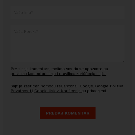
Pre slanja komentara, molimo vas da se upoznate sa
pravilima komentarisanja i pravilima korišćenja sajta.
Sajt je zaštićen pomocu reCaptcha i Google.
Google Politika
Privatnosti
i
Google Uslovi Korišćenja
su primenjeni.