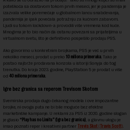
poteškoća sa dostavom tokom prvih meseci, jer je pandemija je
izazvala velike poremećaje u globalnom lancu snabdevanja,
pandemija je ipak povećala potražnju za kućnom zabavom.
Ljudi su tokom lockdown-a provodili više vremena kod kuće.
Mnogima je to bio način da ostanu povezani sa prijateljima u
virtualnom svetu, što je definitivno pospešilo prodaju PS5.
Ako govorimo u konkretnim brojkama, PS5 je već u prvih
nekoliko meseci, prodat u preko
10 miliona primeraka
. Tako je
postao najbrže prodavana konzola u istoriji Sonyja do tog
trenutka. Do kraja 2023. godine, PlayStation 5 je prodat u više
od
40 miliona primeraka
.
Igre bez granica sa reperom Trevisom Skotom
Svemirska prodaja dugo čekanog modela i ove impozantne
brojke, ni ovoga puta ne bi bile moguće bez efektne
marketinške kampanje. U reklami za PS5 iz 2020. godine slogan
je glasio
“Play has no Limits” (Igra bez granica)
, a glavnu ulogu je
imao poznati reper i kreativni partner
Trevis Skot
(
Travis Scott
)
.