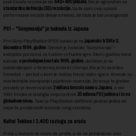
podržavala rezolucije do
640×480 piksela
. Bio je ograničen na
standardnu definiciju (SD) rezolucije.
Sada nam ovaj spisak
performansi možda deluje smešno, ali tada je bio avangarda!
PS1 – ”Sonymanija” je buknula iz Japana
Prvi Sony PlayStation (PS1) izašao je na
japansko tržište 3.
decembra 1994. godine
. Odmah je buknula “Sonymanija” –
sveopšta pomama za čudom virtualne igre. Skoro godinu dana
kasnije,
u poslednjem kvartalu 1995. godine
, dočekan je sa
oduševljenjem u Severnoj Americi i Evropi. Bio je to savršen
trenutak – period u kom je rastao trend video-igara. Krenule su
marketinške kampanje i pozitivne recenzije. Do kraja te godine
prodato je neverovatnih
2 miliona konzola samo u Japanu
, a već
1997. brojka je dostigla impozantnih
20 miliona PS1 jedinica i to na
globalnom nivou.
Tako je PlayStation defitivno postao jedna od
najbrže prodavanih konzola svog vremena.
Kultni Tekken i 2.400 razloga za sreću
Priča o konzoli ne može da prođe, a da ne pomenemo ono