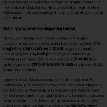
On je ujedno bio i ambasador konzole na raznim ekskluzivnim
promocijama i događajima. Njegovo pojavljivanje približilo je
PS5 mlađoj, modernoj populaciji i zacementirao njegov položaj
u pop-kulturi.
Glatka igra na neviđeno elegantnoj konzoli
Glavna unapređenja kod PS5 uključivala su značajno
poboljšanje hardvera i performansi, kao što je uvođenje
ultra-
brzog SSD-a
(Solid State Drive)
od 825 GB
, za gotovo trenutno
učitavanje igara, i
ray tracing
tehnologiju za realističnije
osvetljenje i refleksije. PS5 takođe podržava
8K rezoluciju
za
buduće sadržaje i
120 fps (Frames Per Second)
za izuzetno glatko
igranje, bez seckanja.
Elegantna, bela, “talasasta konzola” ne liči ni na jednu PS
prethodnicu. To je revolucionarni estetski iskorak u odnosu na
sve dosadašnje. Glomaznije je i zbog takvog “krilatog dizajna”
konzola po prvi put mora stajati uspravno. Samim tim zauzima
manje prostora. Ultra-tihi ventilatori efikasno hlade hardver
kroz bočna rebra. Možete se opredeliti za
“digital”
ili
“disc”