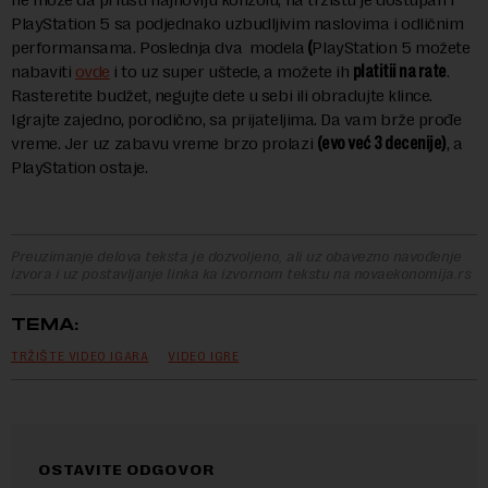
PlayStation 5 sa podjednako uzbudljivim naslovima i odličnim
performansama. Poslednja dva modela
(
PlayStation 5 možete
nabaviti
ovde
i to uz super uštede, a možete ih
platitii na rate
.
Rasteretite budžet, negujte dete u sebi ili obradujte klince.
Igrajte zajedno, porodično, sa prijateljima. Da vam brže prođe
vreme. Jer uz zabavu vreme brzo prolazi
(evo već 3 decenije)
, a
PlayStation ostaje.
Preuzimanje delova teksta je dozvoljeno, ali uz obavezno navođenje
izvora i uz postavljanje linka ka izvornom tekstu na novaekonomija.rs
TEMA:
TRŽIŠTE VIDEO IGARA
VIDEO IGRE
OSTAVITE ODGOVOR