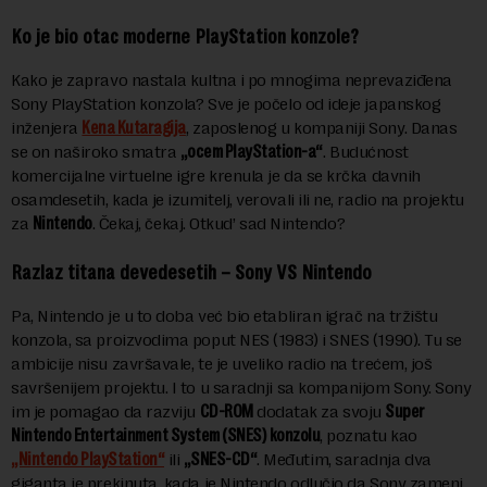
Ko je bio otac moderne PlayStation konzole?
Kako je zapravo nastala kultna i po mnogima neprevaziđena
Sony PlayStation konzola? Sve je počelo od ideje japanskog
inženjera
Kena Kutaragija
, zaposlenog u kompaniji Sony. Danas
se on naširoko smatra
„ocem PlayStation-a“
. Budućnost
komercijalne virtuelne igre krenula je da se krčka davnih
osamdesetih, kada je izumitelj, verovali ili ne, radio na projektu
za
Nintendo
. Čekaj, čekaj. Otkud’ sad Nintendo?
Razlaz titana devedesetih – Sony VS Nintendo
Pa, Nintendo je u to doba već bio etabliran igrač na tržištu
konzola, sa proizvodima poput NES (1983) i SNES (1990). Tu se
ambicije nisu završavale, te je uveliko radio na trećem, još
savršenijem projektu. I to u saradnji sa kompanijom Sony. Sony
im je pomagao da razviju
CD-ROM
dodatak za svoju
Super
Nintendo Entertainment System (SNES) konzolu
, poznatu kao
„Nintendo PlayStation“
ili
„SNES-CD“
. Međutim, saradnja dva
giganta je prekinuta, kada je Nintendo odlučio da Sony zameni