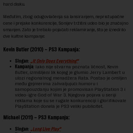
hard disku.
Međutim, zbog odugovlačenja sa lansiranjem, nepristupačne
cene i prejake konkurencije, Sonijev tržišni udeo bio je značajno
smanjen. Zato je trebalo pojačati reklamiranje, što je iznedrilo
dve kultne kampanje:
Kevin Butler (2010) – PS3 Kampanja:
Slogan
:
„It Only Does Everything“
Kampanja
: Iako nije stvarna poznata ličnost, Kevin
Butler, izmišljeni lik kojeg je glumio Jerry Lambert u
ulozi regionalnog menadžera Rata. Postao je omiljen
među gejmerima zahvaljujući humoru i
samopouzdanju kojim je promovisan PlayStation 3 i
video-igre God of War 3. Njegova pojava u seriji
reklama koje su se rugale konkurenciji i glorifikovale
PlayStation donela je PS3 veliki publicitet.
Michael (2011) – PS3 Kampanja:
Slogan
:
„Long Live Play“