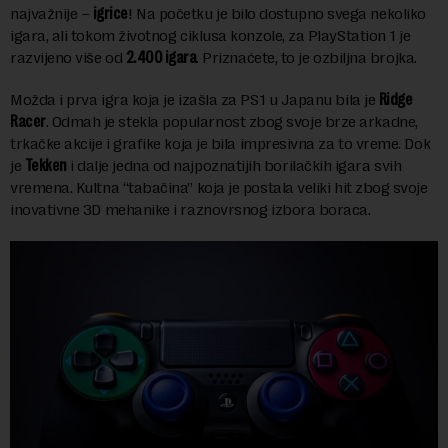
najvažnije –
igrice
! Na početku je bilo dostupno svega nekoliko
igara, ali tokom životnog ciklusa konzole, za PlayStation 1 je
razvijeno više od
2.400 igara
. Priznaćete, to je ozbiljna brojka.
Možda i prva igra koja je izašla za PS1 u Japanu bila je
Ridge
Racer
. Odmah je stekla popularnost zbog svoje brze arkadne,
trkačke akcije i grafike koja je bila impresivna za to vreme. Dok
je
Tekken
i dalje jedna od najpoznatijih borilačkih igara svih
vremena. Kultna “tabačina” koja je postala veliki hit zbog svoje
inovativne 3D mehanike i raznovrsnog izbora boraca.