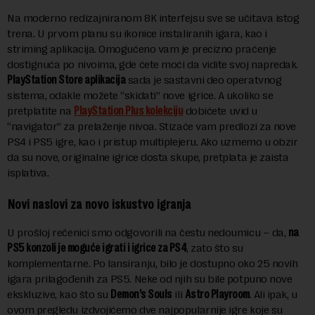
Na moderno redizajniranom 8K interfejsu sve se učitava istog
trena. U prvom planu su ikonice instaliranih igara, kao i
striming aplikacija. Omogućeno vam je precizno praćenje
dostignuća po nivoima, gde ćete moći da vidite svoj napredak.
PlayStation Store aplikacija
sada je sastavni deo operatvnog
sistema, odakle možete “skidati” nove igrice. A ukoliko se
pretplatite na
PlayStation Plus kolekciju
dobićete uvid u
“navigator” za prelaženje nivoa. Stizaće vam predlozi za nove
PS4 i PS5 igre, kao i pristup multiplejeru. Ako uzmemo u obzir
da su nove, originalne igrice dosta skupe, pretplata je zaista
isplativa.
Novi naslovi za novo iskustvo igranja
U prošloj rečenici smo odgovorili na čestu nedoumicu – da,
na
PS5 konzoli je moguće igrati i igrice za PS4
, zato što su
komplementarne. Po lansiranju, bilo je dostupno oko 25 novih
igara prilagođenih za PS5. Neke od njih su bile potpuno nove
ekskluzive, kao što su
Demon’s Souls
ili
Astro Playroom
. Ali ipak, u
ovom pregledu izdvojićemo dve najpopularnije igre koje su