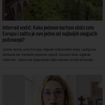
Interrail vodič: Kako jednom kartom obići celu
Evropu i zašto je ovo jedno od najboljih mogućih
putovanja?
Jedna karta, cela Evropa, hiljade železničkih linija i potpuna
sloboda da menjate planove usput. Upravo tako izgleda
Interrail - jedan od najpopularnijih načina za istraživanje
Evrope, koji već decenijama pr...