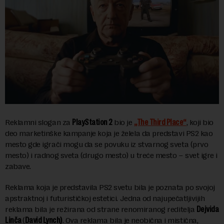
Reklamni slogan za
PlayStation 2
bio je
„The Third Place“
, koji bio
deo marketinške kampanje koja je želela da predstavi PS2 kao
mesto gde igrači mogu da se povuku iz stvarnog sveta (prvo
mesto) i radnog sveta (drugo mesto) u treće mesto – svet igre i
zabave.
Reklama koja je predstavila PS2 svetu bila je poznata po svojoj
apstraktnoj i futurističkoj estetici. Jedna od najupečatljivijih
reklama bila je režirana od strane renomiranog reditelja
Dejvida
Linča
(
David Lynch)
. Ova reklama bila je neobična i mistična,