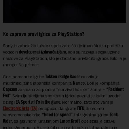
Ko zapravo pravi igrice za PlayStation?
Sony je zabeležio takav uspeh zato što je imao široku podršku
vodećih
developera i izdavača igara
, koji su razvijali ekskluzivne
naslove za PlayStation, što je dodatno privlačilo igrače. Bilo ih je
mnogo. Na primer:
Gorepomenute igrice
Tekken i Ridge Racer
razvila je
multimedijalna japanska kompanija
Namco.
Dok je kompanija
Capcom
zaslužna za pionira “survival horror” žanra –
“Resident
Evil”
. Svim ljubiteljima sportskih igrica poznat je kultni uvodni
džingl
EA Sports: It’s in the game
. Normalno, zato što vam je
Electronic Arts
(EA)
omogućio da igrate
FIFU
, ili recimo
vanvremenske trke
“Need for speed”
. Intrigantna igrica
Tomb
Rider
, sa glavnom junakinjom
Larom Kroft
obeležila je čitavu
jednu generaciju. A pretočila se i na filmska platna, gde ju je