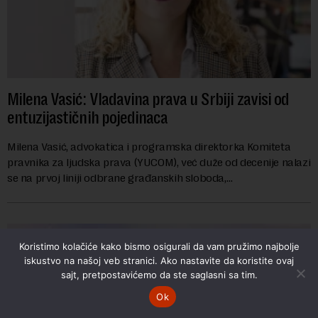
Milena Vasić: Vladavina prava u Srbiji zavisi od
entuzijastičnih pojedinaca
Milena Vasić, advokatica i programska direktorka Komiteta
pravnika za ljudska prava (YUCOM), već duže od decenije nalazi
se na prvoj liniji odbrane građanskih sloboda,
marginalizovanih grupa, žrtava diskrimi...
Koristimo kolačiće kako bismo osigurali da vam pružimo najbolje
iskustvo na našoj veb stranici. Ako nastavite da koristite ovaj
sajt, pretpostavićemo da ste saglasni sa tim.
Ok