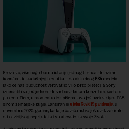
Kroz ovu, više nego burnu istoriju jednog brenda, dolazimo
konačno do sadašnjeg trenutka – do aktuelnog
PS5
modela,
iako će nas budućnost verovatno vrlo brzo preteći, a Sony
iznenaditi sa još jednom dosad neviđenom konzolom, šestom
po redu. Elem, u momentu dok pišemo ovo još uvek se igra PS5
širom zemaljske kugle. Lansiran je
u jeku Covid19 pandemije
, u
novembru 2020. godine, kada je čovečanstvo još uvek zaziralo
od nevidljivog neprijatelja i strahovalo za svoje živote.
A kako se to odrazilo na prodaju? Iako su mnogi kupci su imali