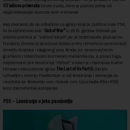
117 miliona primeraka
širom sveta, čime je postao jedna od
najprodavanijih konzola svih vremena!
Ako moramo da se odlučimo za igricu koja je zaštitni znak PS4,
to bi definitivno bila “
God of War”
iz 2018. godine. Odmah po
izlasku postala je “instant klasik”, jer je redefinisala popularnu
franšizu. Donela je igračima dublju priču i emotivnu povezanost
između Kratosa i njegovog sina Atreja, sa neverovatnom
grafikom i intenzivnim borbenim mehanikama. A pored toga,
neposredno pre lansiranja “Petice” izašao je i nastavak kultne
filmske i interaktivne igrice
The Last of Us Part II
.Otkrijte
uzbudljivu istoriju PlaiStation-a: od lansiranja i inovacija do
rivaliteta sa Nintendo-om i Ksbok-om. Upoznajte PS4 i PS5
kroz marketinške kampanje.
PS5 – Lansiranje u jeku pandemije