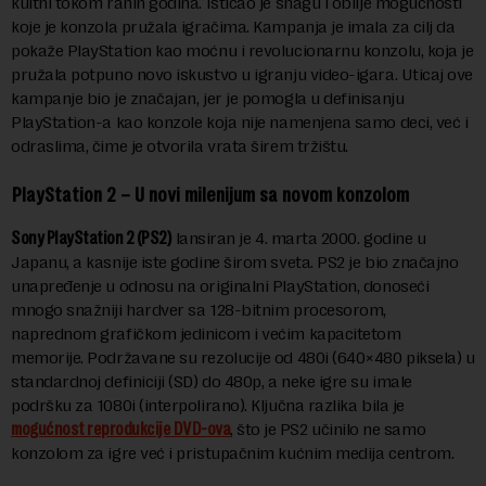
kultni tokom ranih godina. Isticao je snagu i obilje mogućnosti
koje je konzola pružala igračima. Kampanja je imala za cilj da
pokaže PlayStation kao moćnu i revolucionarnu konzolu, koja je
pružala potpuno novo iskustvo u igranju video-igara. Uticaj ove
kampanje bio je značajan, jer je pomogla u definisanju
PlayStation-a kao konzole koja nije namenjena samo deci, već i
odraslima, čime je otvorila vrata širem tržištu.
PlayStation 2 – U novi milenijum sa novom konzolom
Sony PlayStation 2 (PS2)
lansiran je 4. marta 2000. godine u
Japanu, a kasnije iste godine širom sveta. PS2 je bio značajno
unapređenje u odnosu na originalni PlayStation, donoseći
mnogo snažniji hardver sa 128-bitnim procesorom,
naprednom grafičkom jedinicom i većim kapacitetom
memorije. Podržavane su rezolucije od 480i (640×480 piksela) u
standardnoj definiciji (SD) do 480p, a neke igre su imale
podršku za 1080i (interpolirano). Ključna razlika bila je
mogućnost reprodukcije DVD-ova
, što je PS2 učinilo ne samo
konzolom za igre već i pristupačnim kućnim medija centrom.