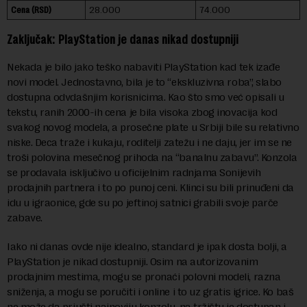
Cena (RSD)
28.000
74.000
Zaključak: PlayStation je danas nikad dostupniji
Nekada je bilo jako teško nabaviti PlayStation kad tek izađe
novi model. Jednostavno, bila je to “ekskluzivna roba”, slabo
dostupna odvdašnjim korisnicima. Kao što smo već opisali u
tekstu, ranih 2000-ih cena je bila visoka zbog inovacija kod
svakog novog modela, a prosečne plate u Srbiji bile su relativno
niske. Deca traže i kukaju, roditelji zatežu i ne daju, jer im se ne
troši polovina mesečnog prihoda na “banalnu zabavu”. Konzola
se prodavala isključivo u oficijelnim radnjama Sonijevih
prodajnih partnera i to po punoj ceni. Klinci su bili prinuđeni da
idu u igraonice, gde su po jeftinoj satnici grabili svoje parče
zabave.
Iako ni danas ovde nije idealno, standard je ipak dosta bolji, a
PlayStation je nikad dostupniji. Osim na autorizovanim
prodajnim mestima, mogu se pronaći polovni modeli, razna
sniženja, a mogu se poručiti i online i to uz gratis igrice. Ko baš
ne može da priušti najnoviju konzolu, na tržištu je dostupan i