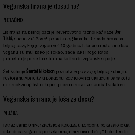
Veganska hrana je dosadna?
NETAČNO
„Ishrana na biljnoj bazi je neverovatno raznolika,“ kaže
J
an
Tisbi,
suosnivač Bosh!, popularnog kanala i brenda hrane na
biljnoj bazi, koji je vegan već 10 godina. Izlasci u restorane kao
vegan
u su mu, kako je
rekao,
sada lakši nego ikada
–
primetan je porast restorana koji nude veganske opcije.
Šef kuhinje
Šantel Nikolson
poznata je po svojoj biljnoj kuhinji u
restoranu
Apricity
u Londonu, gde jelovnici uključuju pana
kotu
od smokvinog lista i kupus pečen u misu sa sambal salatom.
Veganska ishrana je loša za decu?
MOŽDA
I
straživanje Univerzitetskog koledža u Londonu pokazalo je da,
iako
deca
vegan
i
u proseku imaju niži nivo „lošeg“ holesterola,