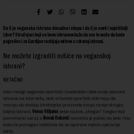
Da li je veganska ishrana
dosad
na
i skup
a i da li je
uvek
i
najetičniji
izbor?
S
tručnjaci
koji se bave ishranom kažu da sve to može da bude
pogrešno i za Gardijan razbijaju mitove o zdravoj ishrani.
Ne možete izgraditi mišiće na veganskoj
ishran
i?
NETAČNO
Iako mnogi veganski sportisti i bodibilderi dele svoje planove
ishrane na internetu, neki vrhunski sportisti otkrivaju da
moraju da dodaju životinjske proizvode svojoj ranije strogoj
biljnoj ishrani.
Venus Vilijams
sebe naziva „chegan“ (vegan koji
povremeno vara), a
Novak Đoković
navodno je počeo da jede ribu
kako bi pomogao mišićima da se oporave nakon operacije
lakta.