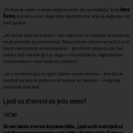
„Protein je nešto o čemu vegani treba da razmišljaju,“ kaže
Rena
Š
arma,
poznata i kao Veganska dijetetičarka, koja je veganka već
šest godina.
„Ali većina ljudi na Zapadu, bilo vegani ili ne, svakako premašuju
svoje potrebe za proteinima.“ Biljna hrana obično ne sadrži svih
devet esencijalnih aminokiselina – gradivnih blokova za rast
mišića, koji takođe igraju ulogu u imunološkom, digestivnom,
hormonskom i neurološkom sistemu.
„Ali u kombinaciji s drugim biljnim namirnicama – kao što je
sendvič sa kikiriki puterom ili humus sa hlebom – mogu da
zadovolje potrebe.“
Ljudi su stvoreni da jedu meso
?
TAČNO
Ali smo takođe stvoreni da jedemo biljke. „Ljudi su bili svaštojedi od