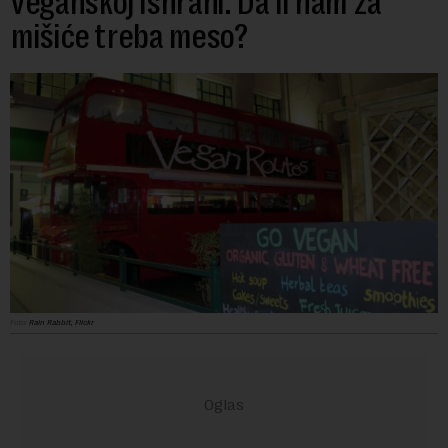
veganskoj ishrani: Da li nam za
mišiće treba meso?
Foto:
Rain Rabbit, Flickr