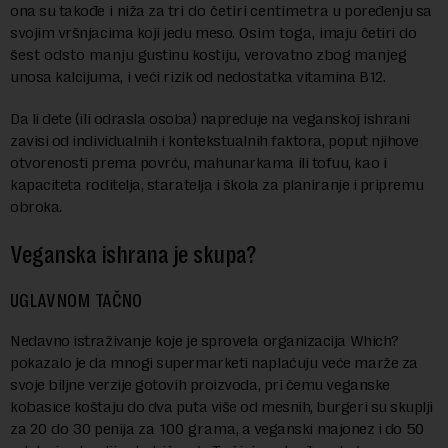
ona su takođe
i
niža za tri
do četiri
c
entimetra
u poređenju sa
svojim vršnjacima koji jedu meso
. Osim toga,
imaju četiri
do
šest
odsto
manju
gustinu kostiju
,
verovatno zbog
manjeg
unosa kalcijuma
,
i veći rizik od nedostatka vitamina B12.
Da li dete (ili odrasla osoba) napreduje na veganskoj ishrani
zavisi od individualnih i kontekstualnih faktora, poput njihove
otvorenosti prema povrću, mahunarkama ili tofuu, kao i
kapaciteta roditelja, staratelja i škola za planiranje i pripremu
obroka.
Veganska ishrana je skupa?
UGLAVNOM
TAČNO
Nedavno istraživanje koje je sprovela organizacija Which?
pokazalo je da mnogi supermarketi naplaćuju veće marže za
svoje biljne verzije gotovih proizvoda, pri čemu veganske
kobasice koštaju do dva puta više od mesnih, burgeri su skuplji
za
20 do 30
penija
za
100 grama
, a veganski majonez i do 50