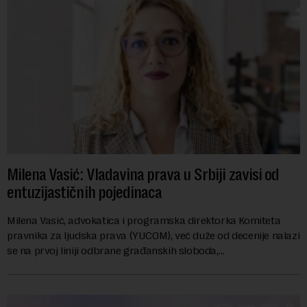
Milena Vasić: Vladavina prava u Srbiji zavisi od
entuzijastičnih pojedinaca
Milena Vasić, advokatica i programska direktorka Komiteta
pravnika za ljudska prava (YUCOM), već duže od decenije nalazi
se na prvoj liniji odbrane građanskih sloboda,
marginalizovanih grupa, žrtava diskrimi...