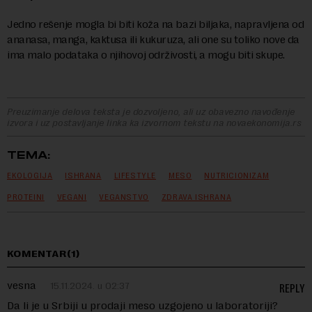
Jedno rešenje mogla bi biti koža na bazi biljaka, napravljena od
ananasa, manga, kaktusa ili kukuruza, ali one su toliko nove da
ima malo podataka o njihovoj održivosti, a mogu biti skupe.
Preuzimanje delova teksta je dozvoljeno, ali uz obavezno navođenje
izvora i uz postavljanje linka ka izvornom tekstu na novaekonomija.rs
TEMA:
EKOLOGIJA
ISHRANA
LIFESTYLE
MESO
NUTRICIONIZAM
PROTEINI
VEGANI
VEGANSTVO
ZDRAVA ISHRANA
KOMENTAR(1)
vesna
15.11.2024. u 02:37
REPLY
Da li je u Srbiji u prodaji meso uzgojeno u laboratoriji?