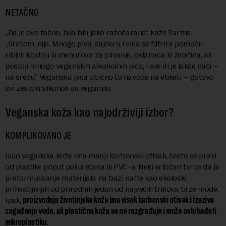
NETAČNO
„Da je ovo tačno, bila bih jako razočarana“, kaže Šarma.
„Srećom, nije. Mnogo piva, sajdera i vina se filtrira pomoću
ribljih kostiju ili mehurova za plivanje, belanaca ili želatina, ali
postoji mnogo veganskih alkoholnih pića, i sve ih je lakše naći –
na sreću.“ Veganska pića obično to navode na etiketi
–
gotovo
svi žestoki alkoholi su veganski.
Veganska koža
kao
najodrživiji izbor?
KOMPLIKOVANO JE
Iako veganska koža ima manji karbonski otisak, često se pravi
od plastike poput poliuretana ili PVC-a. Neki kritičari tvrde da je
preformulisanje materijala na bazi nafte kao ekološki
prihvatljivijih od prirodnih jedan od najvećih trikova brze mode.
Ipak,
proizvodnja životinjske kože ima visok karbonski otisak i izaziva
zagađenje vode, ali plastična koža se ne razgrađuje i može oslobađati
mikroplastiku.