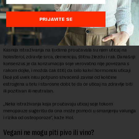
VEROVATNO NETAČNO
Kasnih 1990-ih, pojavila se zabrinutost zbog potencijalnih
PRIJAVITE SE
estrogenih i antiestrogenih efekata izoflavona iz soje, posebno
u vezi s rakom dojke, nakon istraživanja na životinjama i in
vitro studija.
Kasnija istraživanja na ljudima proučavala su njen uticaj na
holesterol, zdravlje srca, demenciju, štitnu žlezdu i rak. Današnji
konsenzus je da konzumacija soje verovatno nije povezana s
rakom dojke, i možda čak štiti; da bilo kakvi hormonski uticaji
(koji još uvek nisu potpuno shvaćeni) zavise od količine
estrogena u telu i starosne dobi; te da će uticaj na zdravlje biti
ili pozitivan ili neutralan.
„Neka istraživanja koja proučavaju uticaj soje tokom
menopauze sugerišu da ona može pomoći u smanjenju valunga
i rizika od osteoporoze“,
kaže Hol.
Vegani ne mogu piti pivo ili vino?