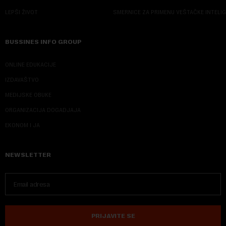
LEPŠI ŽIVOT
SMERNICE ZA PRIMENU VEŠTAČKE INTELI
BUSSINES INFO GROUP
ONLINE EDUKACIJE
IZDAVAŠTVO
MEDIJSKE OBUKE
ORGANIZACIJA DOGADJAJA
EKONOM I JA
NEWSLETTER
PRIJAVITE SE