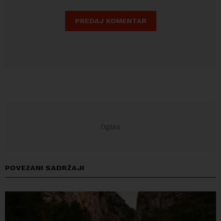
POVEZANI SADRŽAJI