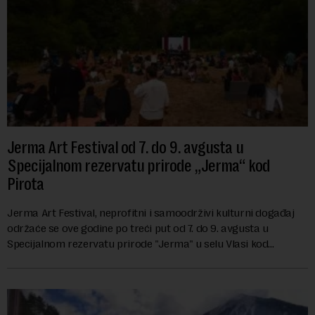
Jerma Art Festival od 7. do 9. avgusta u
Specijalnom rezervatu prirode „Jerma“ kod
Pirota
Jerma Art Festival, neprofitni i samoodrživi kulturni događaj
održaće se ove godine po treći put od 7. do 9. avgusta u
Specijalnom rezervatu prirode "Jerma" u selu Vlasi kod
Pirota.Festival okuplja umetn...