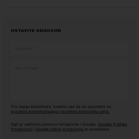
OSTAVITE ODGOVOR
Pre slanja komentara, molimo vas da se upoznate sa
pravilima komentarisanja i pravilima korišćenja sajta.
Sajt je zaštićen pomocu reCaptcha i Google.
Google Politika
Privatnosti
i
Google Uslovi Korišćenja
su primenjeni.