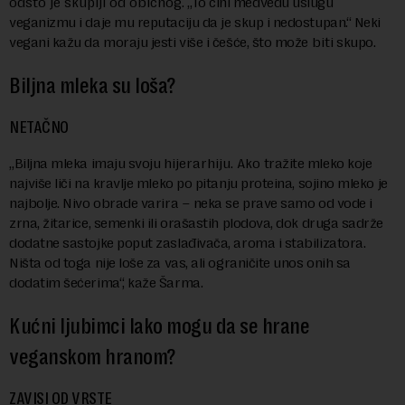
odsto je skuplji od običnog
. „To čini medveđu uslugu
veganizmu i daje mu reputaciju da je skup i nedostupan.“ Neki
vegani kažu da moraju jesti više i češće, što može
biti
skupo.
Biljna mleka su loša?
NETAČNO
„Biljna mleka imaju svoju
hijerarhiju. Ako
tražite mleko koje
najviše liči na kravlje mleko po pitanju proteina, sojino mleko je
najbolje. Nivo obrade varira – neka se prave samo od vode i
zrna, žitarice, semenki ili orašastih plodova, dok druga sadrže
dodatne sastojke poput zaslađivača, aroma i stabilizatora.
Ništa od toga nije loše za vas, ali ograničite unos onih sa
dodatim šećerima“, kaže Šarma.
Kućni ljubimci lako mogu da se hrane
veganskom hranom?
ZAVISI OD VRSTE