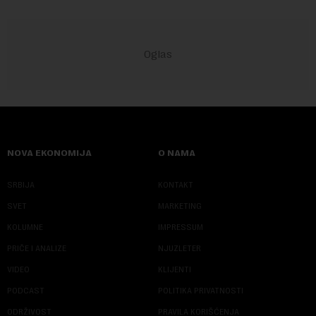
NOVA EKONOMIJA
O NAMA
SRBIJA
KONTAKT
SVET
MARKETING
KOLUMNE
IMPRESSUM
PRIČE I ANALIZE
NJUZLETER
VIDEO
KLIJENTI
PODCAST
POLITIKA PRIVATNOSTI
ODRŽIVOST
PRAVILA KORIŠĆENJA