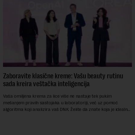
Zaboravite klasične kreme: Vašu beauty rutinu
sada kreira veštačka inteligencija
Vaša omiljena krema za lice više ne nastaje tek pukim
mešanjem pravih sastojaka u laboratoriji, već uz pomoć
algoritma koji analizira vaš DNK. Želite da znate koja je idealna
nijansa crvenog ruža za vas, u s...