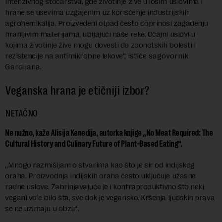
intenzivnog stočarstva, gde životinje žive u lošim uslovima i
hrane se usevima uzgajenim uz korišćenje industrijskih
agrohemikalija. Proizvedeni otpad često doprinosi zagađenju
hranljivim materijama, ubijajući naše reke. Očajni uslovi u
kojima životinje žive mogu dovesti do zoonotskih bolesti i
rezistencije na antimikrobne lekove“,
ističe sagovornik
Gardijana.
Veganska hrana je etičniji izbor?
NETAČNO
Ne nužno, kaže Alisija Kenedija, autorka knjige „No Meat Required: The
Cultural History and Culinary Future of Plant-Based Eating“.
„
Mnogo razmišljam o stvarima kao što je sir od indijskog
oraha. Proizvodnja indijskih oraha često uključuje užasne
radne uslove. Zabrinjavajuće je i kontraproduktivno što neki
vegani vole bilo šta, sve dok je vegansko. Kršenja ljudskih prava
se ne uzimaju u obzir“.