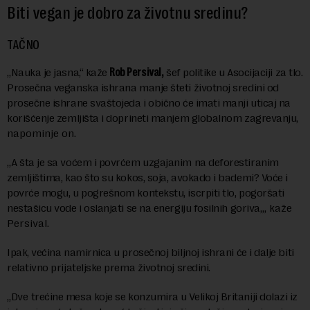
Biti vegan je dobro za životnu sredinu?
TAČNO
„Nauka je jasna,“ kaže
Rob Per
s
ival,
šef politike u Asocijaciji za tlo
.
Prosečna veganska ishrana manje šteti životnoj sredini od
prosečne ishrane svaštojeda i obično će imati manji uticaj na
korišćenje zemljišta i doprineti manjem globalnom zagrevanju
,
napominje on.
„
A šta je sa voćem i povrćem uzgajanim na deforestiranim
zemljištima, kao što su kokos, soja, avokado i bademi? Voće i
povrće mogu, u pogrešnom kontekstu, iscrpiti tlo, pogoršati
nestašicu vode i oslanjati se na energiju fosilnih goriva
„, kaže
Persival.
Ipak, većina namirnica u prosečnoj biljnoj ishrani će i dalje biti
relativno prijateljske prema životnoj sredini
.
„Dv
e
trećine mesa koje se konzumira u Velikoj Britaniji dolazi iz