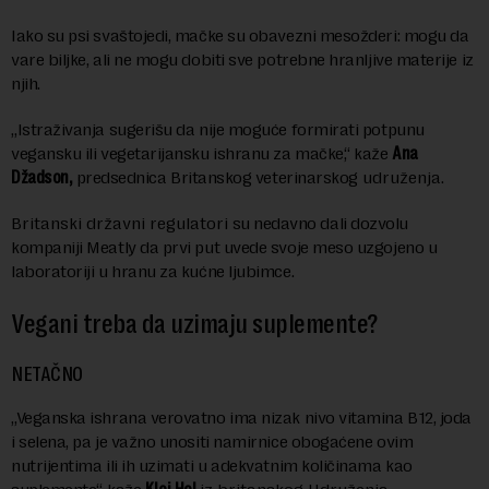
Iako su psi svaštojedi, mačke su obavezni mesožderi: mogu da
vare biljke, ali ne mogu dobiti sve potrebne hranljive materije iz
njih.
„Istraživanja sugerišu da nije moguće formirati potpunu
vegansku ili vegetarijansku ishranu za mačke,“ kaže
Ana
Džadson,
predsednica Britanskog veterinarskog
udruženja.
Britanski državni regulatori
su nedavno dali dozvolu
kompaniji Meatly da prvi put uvede svoje meso uzgojeno u
laboratoriji u hranu za kućne ljubimce.
Vegani treba da uzimaju suplemente?
NETAČNO
„Veganska ishrana verovatno ima nizak nivo vitamina B12, joda
i selena, pa je važno unositi namirnice obogaćene ovim
nutrijentima ili ih uzimati u adekvatnim količinama kao