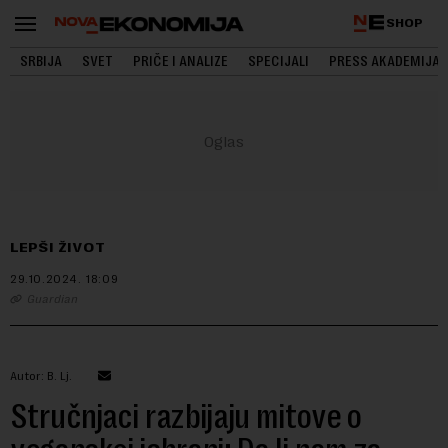
SHOP
SRBIJA
SVET
PRIČE I ANALIZE
SPECIJALI
PRESS AKADEMIJA
LEPŠI ŽIVOT
29.10.2024.
18:09
Guardian
Autor: B. Lj.
Stručnjaci razbijaju mitove o