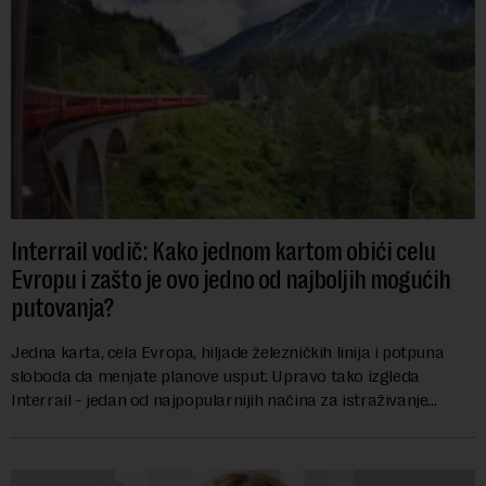
Interrail vodič: Kako jednom kartom obići celu
Evropu i zašto je ovo jedno od najboljih mogućih
putovanja?
Jedna karta, cela Evropa, hiljade železničkih linija i potpuna
sloboda da menjate planove usput. Upravo tako izgleda
Interrail - jedan od najpopularnijih načina za istraživanje
Evrope, koji već decenijama pr...