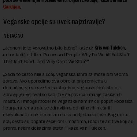
početka vremena jer možemo variti i biljke i životinje,“ kaže
Š
arma
za
Gardijan
.
V
eganske opcije su uvek najzdravije
?
NETAČNO
„Jednom je to verovatno bilo tačno“, kaže dr
K
ris van Tuleken,
autor knjige „Ultra-Processed People: Why Do We All Eat Stuff
That Isn’t Food… and Why Can’t We Stop?“
„Sada to često nije slučaj. Veganska ishrana može biti veoma
zdrava. Ako uporedimo dva obroka pripremljena u
domaćinstvu sa svežim sastojcima, veganski će često biti
zdraviji jer verovatno sadrži više povrća i manje zasićenih
masti. Ali mnoge moderne veganske namirnice, poput kobasica
i burgera, smatraju se zdravijima od njihovih mesnih
ekvivalenata, dok bih rekao da su podjednako loše. Bogate su
soli, često su bogate šećerom i mastima, i sadrže aditive koji su
prema nekim dokazima štetni
,
“
kaže Van Tuleken.