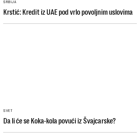
SRBIJA
Krstić: Kredit iz UAE pod vrlo povoljnim uslovima
SVET
Da li će se Koka-kola povući iz Švajcarske?