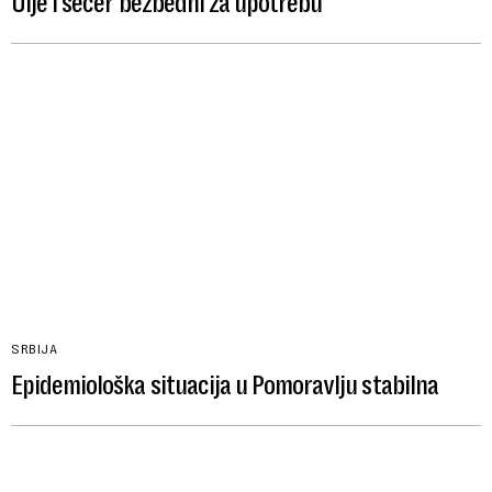
Ulje i šećer bezbedni za upotrebu
SRBIJA
Epidemiološka situacija u Pomoravlju stabilna