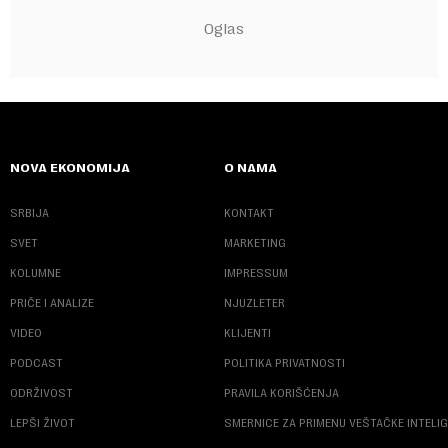
NOVA EKONOMIJA
O NAMA
SRBIJA
KONTAKT
SVET
MARKETING
KOLUMNE
IMPRESSUM
PRIČE I ANALIZE
NJUZLETER
VIDEO
KLIJENTI
PODCAST
POLITIKA PRIVATNOSTI
ODRŽIVOST
PRAVILA KORIŠĆENJA
LEPŠI ŽIVOT
SMERNICE ZA PRIMENU VEŠTAČKE INTELI