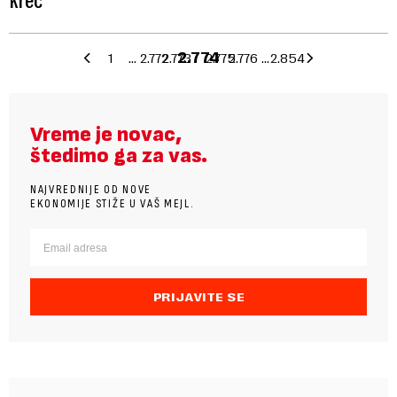
kreč
1
…
2.772
2.773
2.774
2.775
2.776
…
2.854
Vreme je novac,
štedimo ga za vas.
NAJVREDNIJE OD NOVE
EKONOMIJE STIŽE U VAŠ MEJL.
PRIJAVITE SE