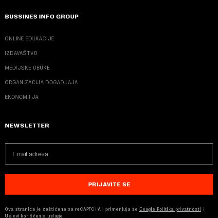
BUSSINES INFO GROUP
ONLINE EDUKACIJE
IZDAVAŠTVO
MEDIJSKE OBUKE
ORGANIZACIJA DOGADJAJA
EKONOM I JA
NEWSLETTER
PRIJAVITE SE
Ova stranica je zaštićena sa reCAPTCHA i primenjuju se
Google Politika privatnosti
i
Uslovi korišćenja usluge