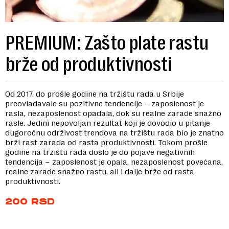
PREMIUM: Zašto plate rastu
brže od produktivnosti
Od 2017. do prošle godine na tržištu rada u Srbije
preovladavale su pozitivne tendencije – zaposlenost je
rasla, nezaposlenost opadala, dok su realne zarade snažno
rasle. Jedini nepovoljan rezultat koji je dovodio u pitanje
dugoročnu održivost trendova na tržištu rada bio je znatno
brži rast zarada od rasta produktivnosti. Tokom prošle
godine na tržištu rada došlo je do pojave negativnih
tendencija – zaposlenost je opala, nezaposlenost povećana,
realne zarade snažno rastu, ali i dalje brže od rasta
produktivnosti.
200
RSD