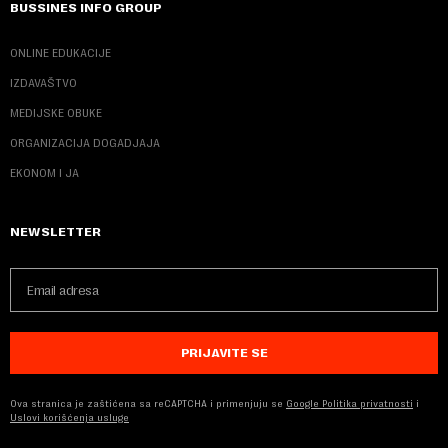
BUSSINES INFO GROUP
ONLINE EDUKACIJE
IZDAVAŠTVO
MEDIJSKE OBUKE
ORGANIZACIJA DOGADJAJA
EKONOM I JA
NEWSLETTER
PRIJAVITE SE
Ova stranica je zaštićena sa reCAPTCHA i primenjuju se
Google Politika privatnosti
i
Uslovi korišćenja usluge