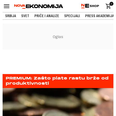
0
SHOP
SRBIJA
SVET
PRIČE I ANALIZE
SPECIJALI
PRESS AKADEMIJA
PREMIUM: Zašto plate rastu brže od
produktivnosti