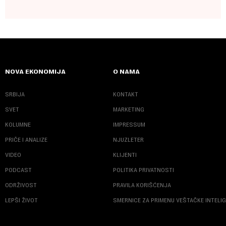
NOVA EKONOMIJA
O NAMA
SRBIJA
KONTAKT
SVET
MARKETING
KOLUMNE
IMPRESSUM
PRIČE I ANALIZE
NJUZLETER
VIDEO
KLIJENTI
PODCAST
POLITIKA PRIVATNOSTI
ODRŽIVOST
PRAVILA KORIŠĆENJA
LEPŠI ŽIVOT
SMERNICE ZA PRIMENU VEŠTAČKE INTELI