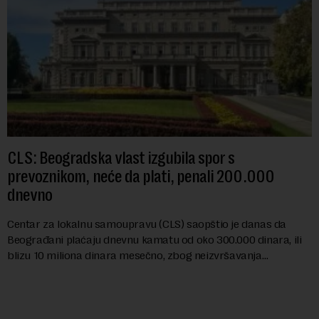
CLS: Beogradska vlast izgubila spor s
prevoznikom, neće da plati, penali 200.000
dnevno
Centar za lokalnu samoupravu (CLS) saopštio je danas da
Beograđani plaćaju dnevnu kamatu od oko 300.000 dinara, ili
blizu 10 miliona dinara mesečno, zbog neizvršavanja
pravosnažne presude, kojom je Grad Beog...