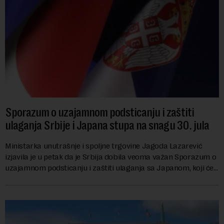
Sporazum o uzajamnom podsticanju i zaštiti
ulaganja Srbije i Japana stupa na snagu 30. jula
Ministarka unutrašnje i spoljne trgovine Jagoda Lazarević
izjavila je u petak da je Srbija dobila veoma važan Sporazum o
uzajamnom podsticanju i zaštiti ulaganja sa Japanom, koji će
stupiti na snagu 30. jula...