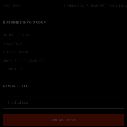
LEPŠI ŽIVOT
SMERNICE ZA PRIMENU VEŠTAČKE INTELI
BUSSINES INFO GROUP
ONLINE EDUKACIJE
IZDAVAŠTVO
MEDIJSKE OBUKE
ORGANIZACIJA DOGADJAJA
EKONOM I JA
NEWSLETTER
PRIJAVITE SE