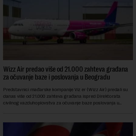
Wizz Air predao više od 21.000 zahteva građana
za očuvanje baze i poslovanja u Beogradu
Predstavnici mađarske kompanije Viz er (Wizz Air) predali su
danas više od 21.000 zahteva građana ispred Direktorata
civilnog vazduhoplovstva za očuvanje baze poslovanja u
Beogradu, uz poziv na dijalog sa na...