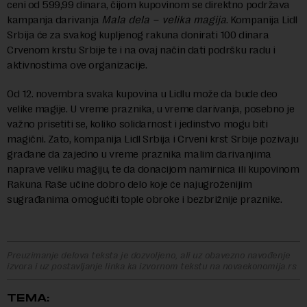
ceni od 599,99 dinara, čijom kupovinom se direktno podržava
kampanja darivanja
Mala dela – velika magija
. Kompanija Lidl
Srbija će za svakog kupljenog rakuna donirati 100 dinara
Crvenom krstu Srbije te i na ovaj način dati podršku radu i
aktivnostima ove organizacije.
Od 12. novembra svaka kupovina u Lidlu može da bude deo
velike magije. U vreme praznika, u vreme darivanja, posebno je
važno prisetiti se, koliko solidarnost i jedinstvo mogu biti
magični. Zato, kompanija Lidl Srbija i Crveni krst Srbije pozivaju
građane da zajedno u vreme praznika malim darivanjima
naprave veliku magiju, te da donacijom namirnica ili kupovinom
Rakuna Raše učine dobro delo koje će najugroženijim
sugrađanima omogućiti tople obroke i bezbrižnije praznike.
Preuzimanje delova teksta je dozvoljeno, ali uz obavezno navođenje
izvora i uz postavljanje linka ka izvornom tekstu na novaekonomija.rs
TEMA: