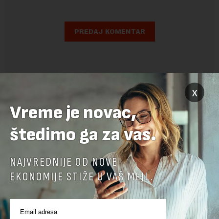
x
Vreme je novac,
štedimo ga za vas.
NAJVREDNIJE OD NOVE
EKONOMIJE STIŽE U VAŠ MEJL.
POVEZANI SADRŽAJI