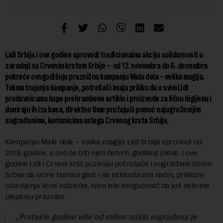
Lidl Srbija i ove godine sprovodi tradicionalnu akciju solidarnosti u
saradnji sa Crvenim krstom Srbije – od 12. novembra do 6. decembra
pokreće ovogodišnju prazničnu kampanju Mala dela – velika magija.
Tokom trajanja kampanje, potrošači imaju priliku da u svim Lidl
prodavnicama kupe prehrambene artikle i proizvode za ličnu higijenu i
doniraju ih iza kasa, direktno time pružajući pomoć najugroženijim
sugrađanima, korisnicima usluga Crvenog krsta Srbije.
Kampanju Mala dela – velika magija Lidl Srbija sprovodi od
2019. godine, a ovo će biti njen četvrti, godišnji ciklus. I ove
godine Lidl i Crveni krst pozivaju potrošače i sugrađane širom
Srbije da učine human gest i na jednostavan način, prilikom
obavljanja lične nabavke, iskoriste mogućnost da još nekome
ulepšaju praznike.
„Protekle godine više od milion naših sugrađana je