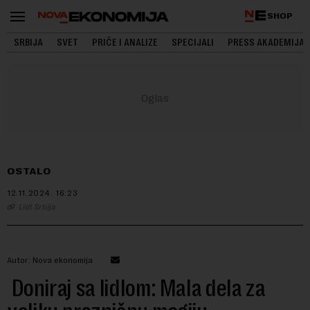
SHOP
SRBIJA
SVET
PRIČE I ANALIZE
SPECIJALI
PRESS AKADEMIJA
OSTALO
12.11.2024.
16:23
Lidl Srbija
Autor: Nova ekonomija
Doniraj sa lidlom: Mala dela za