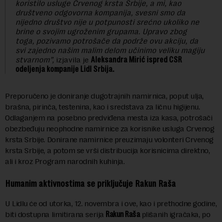
koristilo usluge Crvenog krsta Srbije, a mi, kao
društveno odgovorna kompanija, svesni smo da
nijedno društvo nije u potpunosti srećno ukoliko ne
brine o svojim ugroženim grupama. Upravo zbog
toga,
pozivamo potrošače da podrže ovu akciju, da
svi zajedno našim malim delom učinimo veliku magiju
stvarnom
”,
izjavila je
Aleksandra Mirić ispred CSR
odeljenja kompanije Lidl Srbija.
Preporučeno je doniranje dugotrajnih namirnica, poput ulja,
brašna, pirinča, testenina, kao i sredstava za ličnu higijenu.
Odlaganjem na posebno predviđena mesta iza kasa, potrošači
obezbeđuju neophodne namirnice za korisnike usluga Crvenog
krsta Srbije. Donirane namirnice preuzimaju volonteri Crvenog
krsta Srbije, a potom se vrši distribucija korisnicima direktno,
ali i kroz Program narodnih kuhinja.
Humanim aktivnostima se priključuje Rakun Raša
U Lidlu će od utorka, 12. novembra i ove, kao i prethodne godine,
biti dostupna limitirana serija
Rakun Raša
plišanih igračaka, po