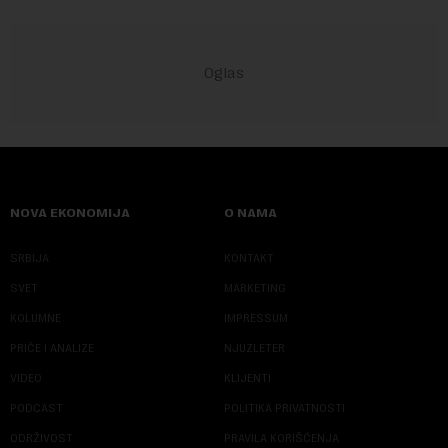
NOVA EKONOMIJA
O NAMA
SRBIJA
KONTAKT
SVET
MARKETING
KOLUMNE
IMPRESSUM
PRIČE I ANALIZE
NJUZLETER
VIDEO
KLIJENTI
PODCAST
POLITIKA PRIVATNOSTI
ODRŽIVOST
PRAVILA KORIŠĆENJA