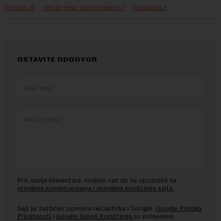
DONACIJE
DRUŠTVENA ODGOVORNOST
HUMANOST
OSTAVITE ODGOVOR
Pre slanja komentara, molimo vas da se upoznate sa
pravilima komentarisanja i pravilima korišćenja sajta.
Sajt je zaštićen pomocu reCaptcha i Google.
Google Politika
Privatnosti
i
Google Uslovi Korišćenja
su primenjeni.