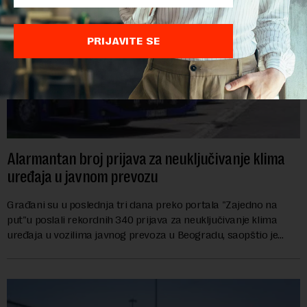
PRIJAVITE SE
Alarmantan broj prijava za neuključivanje klima
uređaja u javnom prevozu
Građani su u poslednja tri dana preko portala "Zajedno na
put"u poslali rekordnih 340 prijava za neuključivanje klima
uređaja u vozilima javnog prevoza u Beogradu, saopštio je
danas sindikat "Centar" u Grads...