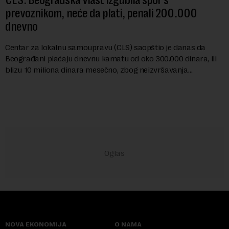
CLS: Beogradska vlast izgubila spor s
prevoznikom, neće da plati, penali 200.000
dnevno
Centar za lokalnu samoupravu (CLS) saopštio je danas da
Beograđani plaćaju dnevnu kamatu od oko 300.000 dinara, ili
blizu 10 miliona dinara mesečno, zbog neizvršavanja
pravosnažne presude, kojom je Grad Beog...
NOVA EKONOMIJA
O NAMA