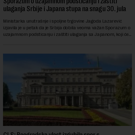
Sporazum o uzajamnom podsticanju i zaštiti
ulaganja Srbije i Japana stupa na snagu 30. jula
Ministarka unutrašnje i spoljne trgovine Jagoda Lazarević
izjavila je u petak da je Srbija dobila veoma važan Sporazum o
uzajamnom podsticanju i zaštiti ulaganja sa Japanom, koji će
stupiti na snagu 30. jula...