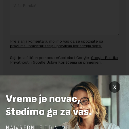
Pre slanja komentara, molimo vas da se upoznate sa
pravilima komentarisanja i pravilima korišćenja sajta.
Sajt je zaštićen pomocu reCaptcha i Google.
Google Politika
Privatnosti
i
Google Uslovi Korišćenja
su primenjeni.
x
Vreme je novac,
štedimo ga za vas.
NAJVREDNIJE OD NOVE