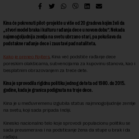
Kina će pokrenuti pilot-projekte u više od 20 gradova kojim želi da
„stvori model braka i kulturu rađanja dece u novom dobu“. Nekada
najmnogoljudnija zemlja na svetu ubrzano stari, pa pokušava da
podstakne rađanje dece i zaustavi pad nataliteta.
Kako je preneo Rojters
, Kina već podstiče rađanje dece
poreskim olakšicama, subvencijama za kupovinu stanova, kao i
besplatnim obrazovanjem za treće dete.
Kina je sprovodila rigidnu politiku jednog deteta od 1980. do 2015.
godine, kada je granica podignuta na troje dece.
Kina je u međuvremenu izgubila status najmnogoljudnije zemlje
na svetu, koji sada pripada Indiji.
Kinesko nacionalno telo koje sprovodi populacionu politiku se
sada preusmerava i na podsticanje žena da stupe u brak i da
rađaju.