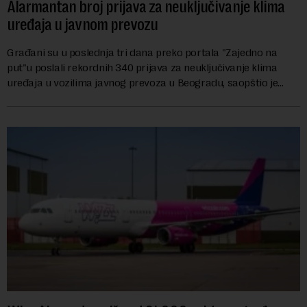
Alarmantan broj prijava za neuključivanje klima
uređaja u javnom prevozu
Građani su u poslednja tri dana preko portala "Zajedno na
put"u poslali rekordnih 340 prijava za neuključivanje klima
uređaja u vozilima javnog prevoza u Beogradu, saopštio je
danas sindikat "Centar" u Grads...