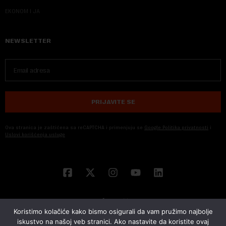
EKONOM I JA
NEWSLETTER
PRIJAVITE SE
Ova stranica je zaštićena sa reCAPTCHA i primenjuju se
Google Politika privatnosti
i
Uslovi korišćenja usluge
Koristimo kolačiće kako bismo osigurali da vam pružimo najbolje
iskustvo na našoj veb stranici. Ako nastavite da koristite ovaj