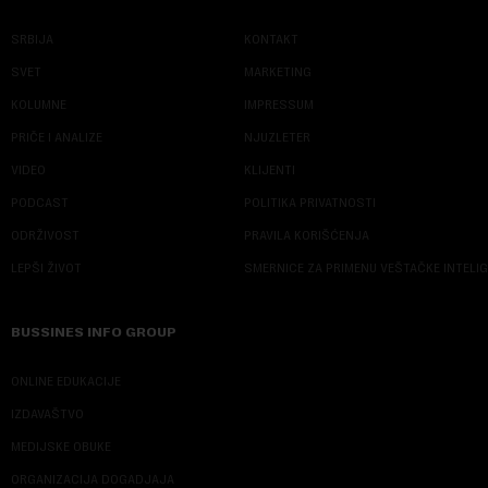
SRBIJA
KONTAKT
SVET
MARKETING
KOLUMNE
IMPRESSUM
PRIČE I ANALIZE
NJUZLETER
VIDEO
KLIJENTI
PODCAST
POLITIKA PRIVATNOSTI
ODRŽIVOST
PRAVILA KORIŠĆENJA
LEPŠI ŽIVOT
SMERNICE ZA PRIMENU VEŠTAČKE INTELI
BUSSINES INFO GROUP
ONLINE EDUKACIJE
IZDAVAŠTVO
MEDIJSKE OBUKE
ORGANIZACIJA DOGADJAJA