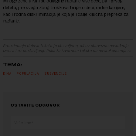
Mnoge žene u Kini su odlagale rađanje više dece, pa i prvog
deteta, pre svega zbog troškova brige o deci, radne karijere,
kao i rodna diskriminacija je koja je i dalje ključna prepreka za
rađanje.
Preuzimanje delova teksta je dozvoljeno, ali uz obavezno navođenje
izvora i uz postavljanje linka ka izvornom tekstu na novaekonomija.rs
TEMA:
KINA
POPULACIJA
SUBVENCIJE
OSTAVITE ODGOVOR