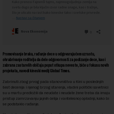
Promovisanje braka, rađanje dece u odgovarajućem uzrastu,
ohrabrivanje roditelja da dele odgovornosti za podizanje dece, kao i
zabrana zastarelih običaja poput otkupa neveste, biće u fokusu novih
projekata, navodi kineski medij Global Times.
Zabrinuti zbog prvog pada stanovništva u Kini u poslednjih
šest decenija i njenog brzog starenja, vladini politički savetnici
su u martu predložili da neudate i neudate žene treba da imaju
pristup zamrzavanju jajnih ćelija i vantelesnoj oplodnji, kako bi
se podstaklo rađanje.