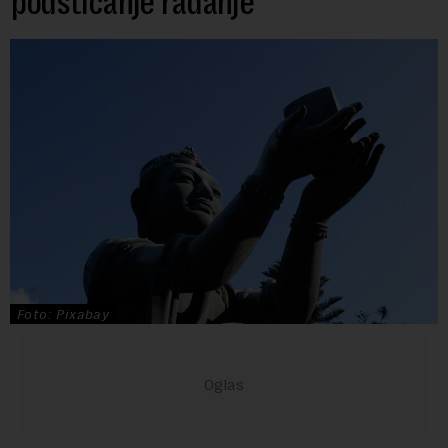
podsticanje rađanje
Foto: Pixabay