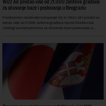
Wizz Air predao više od 21.000 zahteva građana
za očuvanje baze i poslovanja u Beogradu
Predstavnici mađarske kompanije Viz er (Wizz Air) predali su
danas više od 21.000 zahteva građana ispred Direktorata
civilnog vazduhoplovstva za očuvanje baze poslovanja u
Beogradu, uz poziv na dijalog sa na...