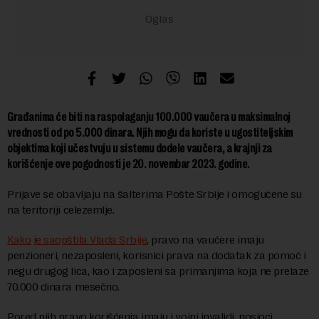
Građanima će biti na raspolaganju 100.000 vaučera u maksimalnoj
vrednosti od po 5.000 dinara. Njih mogu da koriste u ugostiteljskim
objektima koji učestvuju u sistemu dodele vaučera, a krajnji za
korišćenje ove pogodnosti je 20. novembar 2023. godine.
Prijave se obavljaju na šalterima Pošte Srbije i omogućene su
na teritoriji celezemlje.
Kako je saopštila Vlada Srbije
, pravo na vaučere imaju
penzioneri, nezaposleni, korisnici prava na dodatak za pomoć i
negu drugog lica, kao i zaposleni sa primanjima koja ne prelaze
70.000 dinara mesečno.
Pored njih pravo korišćenja imaju i vojni invalidi, nosioci