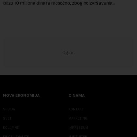
blizu 10 miliona dinara mesečno, zbog neizvršavanja
pravosnažne presude, kojom je Grad Beog...
NOVA EKONOMIJA
O NAMA
SRBIJA
KONTAKT
SVET
MARKETING
KOLUMNE
IMPRESSUM
PRIČE I ANALIZE
NJUZLETER