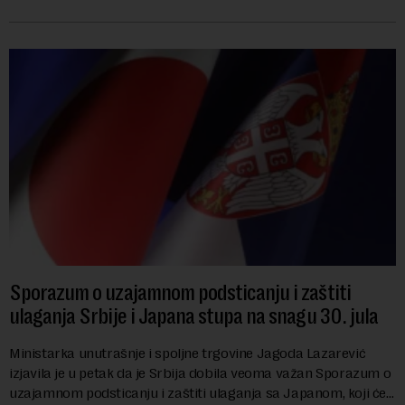
Beogradu, uz poziv na dijalog sa na...
Sporazum o uzajamnom podsticanju i zaštiti
ulaganja Srbije i Japana stupa na snagu 30. jula
Ministarka unutrašnje i spoljne trgovine Jagoda Lazarević
izjavila je u petak da je Srbija dobila veoma važan Sporazum o
uzajamnom podsticanju i zaštiti ulaganja sa Japanom, koji će