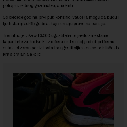
poljoprivrednog gazdinstva, studenti.
Od sledeće godine, prvi put, korisnici vaučera mogu da budu i
ljudi stariji od 65 godina, koji nemaju pravo na penziju.
Trenutno je više od 3.000 ugostitelja prijavilo smeštajne
kapacitete za korisnike vaučera u sledećoj godini, pri čemu
ostaje otvoren poziv i ostalim ugostiteljima da se priključe do
kraja trajanja akcije.