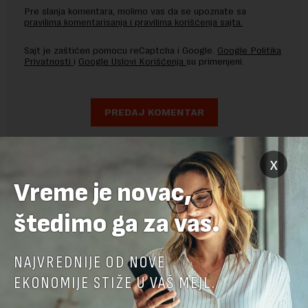
Pre slanja komentara, molimo vas da se upoznate sa
pravilima komentarisanja i pravilima korišćenja sajta.
Sajt je zaštićen pomocu reCaptcha i Google.
Google Politika
Privatnosti
i
Google Uslovi Korišćenja
su primenjeni.
x
Vreme je novac,
štedimo ga za vas.
NAJVREDNIJE OD NOVE
EKONOMIJE STIŽE U VAŠ MEJL.