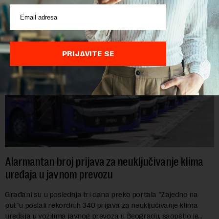
POVEZANI SADRŽAJI
PRIJAVITE SE
Alarmantan broj prijava za neuključivanje klima
uređaja u javnom prevozu
Građani su u poslednja tri dana preko portala "Zajedno na
put"u poslali rekordnih 340 prijava za neuključivanje klima
uređaja u vozilima javnog prevoza u Beogradu, saopštio je