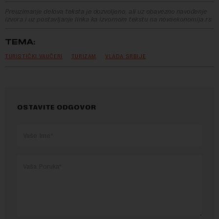
Preuzimanje delova teksta je dozvoljeno, ali uz obavezno navođenje
izvora i uz postavljanje linka ka izvornom tekstu na novaekonomija.rs
TEMA:
TURISTIČKI VAUČERI
TURIZAM
VLADA SRBIJE
OSTAVITE ODGOVOR