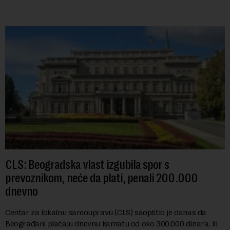
stupiti na snagu 30. jula...
CLS: Beogradska vlast izgubila spor s
prevoznikom, neće da plati, penali 200.000
dnevno
Centar za lokalnu samoupravu (CLS) saopštio je danas da
Beograđani plaćaju dnevnu kamatu od oko 300.000 dinara, ili