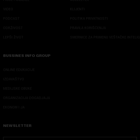
VIDEO
KLIJENTI
PODCAST
POLITIKA PRIVATNOSTI
ODRŽIVOST
PRAVILA KORIŠĆENJA
LEPŠI ŽIVOT
SMERNICE ZA PRIMENU VEŠTAČKE INTELI
BUSSINES INFO GROUP
ONLINE EDUKACIJE
IZDAVAŠTVO
MEDIJSKE OBUKE
ORGANIZACIJA DOGADJAJA
EKONOM I JA
NEWSLETTER