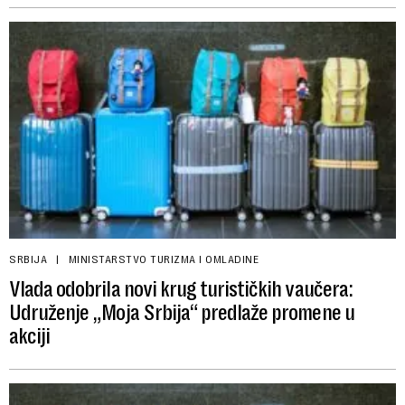
SRBIJA
MINISTARSTVO TURIZMA I OMLADINE
Vlada odobrila novi krug turističkih vaučera:
Udruženje „Moja Srbija“ predlaže promene u
akciji