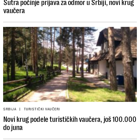
Sutra počinje prijava za odmor u Srbiji, novi krug
vaučera
SRBIJA
TURISTIČKI VAUČERI
Novi krug podele turističkih vaučera, još 100.000
do juna