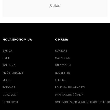
NOVA EKONOMIJA
O NAMA
SRBIJA
KONTAKT
SVET
MARKETING
KOLUMNE
IMPRESSUM
PRIČE I ANALIZE
NJUZLETER
VIDEO
KLIJENTI
PODCAST
POLITIKA PRIVATNOSTI
ODRŽIVOST
PRAVILA KORIŠĆENJA
LEPŠI ŽIVOT
SMERNICE ZA PRIMENU VEŠTAČKE INTELI