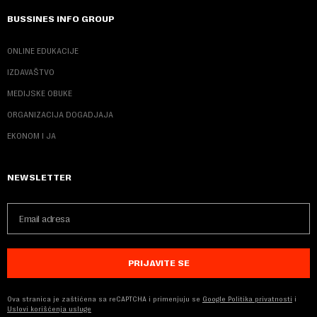
BUSSINES INFO GROUP
ONLINE EDUKACIJE
IZDAVAŠTVO
MEDIJSKE OBUKE
ORGANIZACIJA DOGADJAJA
EKONOM I JA
NEWSLETTER
PRIJAVITE SE
Ova stranica je zaštićena sa reCAPTCHA i primenjuju se
Google Politika privatnosti
i
Uslovi korišćenja usluge