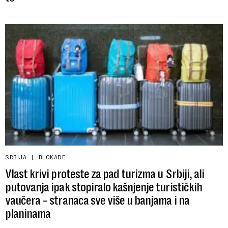
SRBIJA
BLOKADE
Vlast krivi proteste za pad turizma u Srbiji, ali
putovanja ipak stopiralo kašnjenje turističkih
vaučera – stranaca sve više u banjama i na
planinama