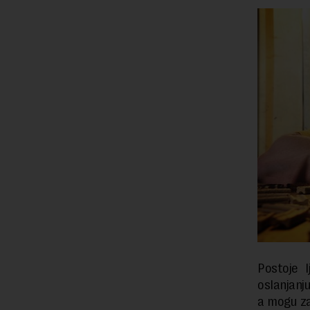
Postoje l
oslanjanju
a mogu za