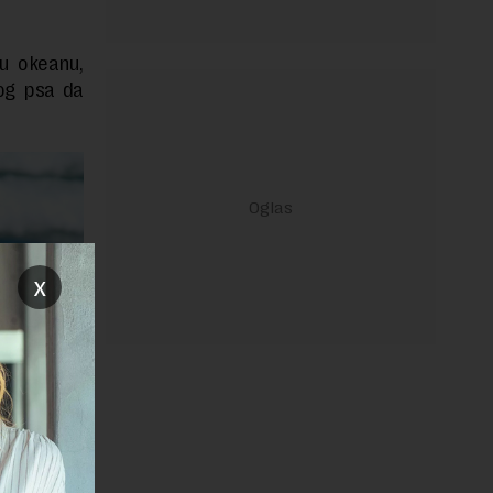
u okeanu,
vog psa da
x