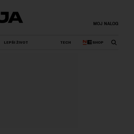
MOJ NALOG
SHOP
LEPŠI ŽIVOT
TECH