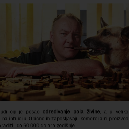
judi čiji je posao
određivanje pola živine
, a u velik
 na intuiciju. Obično ih zapošljavaju komercijalni proizvođa
raditi i do 60.000 dolara godišnje.