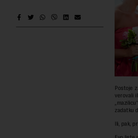
Postoje z
verovali 
„mazilicu
zadatku d
Ili, pak, 
Evo liste 