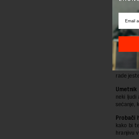
‘Senzorni
efikasno
kangažuju
Profesio
rade jest
Umetnik k
neki ljud
sećanje, k
Probači 
kako bi t
hranjivu 