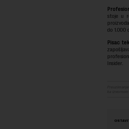
Profesion
stoje u r
proizvoda
do 1.000 
Pisac te
zapošljav
profesio
Insider.
Preuzimanje 
ka izvornom
OSTAVI