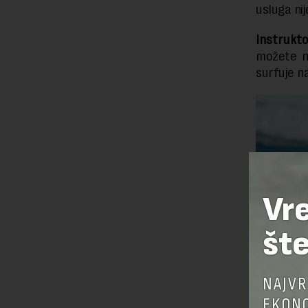
usluga ni
Instrukt
možete na
surfuje n
Vr
šte
NAJVR
EKONO