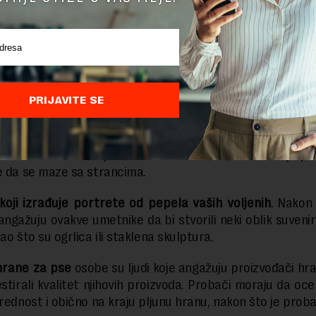
 naučnici’
su osobe trenirane da koriste svoje ruke 
PRIJAVITE SE
st proizvoda poput losiona, gelova za lice i brijača. 
 se tek povremeno, ali mogu da zarade do 25 dolara na s
nalne maze
zarađuju do 80 dolara na sat, a sve što je p
e da se maze sa strancima.
oji izrađuje portrete od pepela vaših voljenih
. Nakon
i angažuju ovakve umetnike da bi stvorili neki oblik suveni
ao što su ogrlica ili staklena skulptura.
hrane za pse
osobe su ljudi koje angažuju proizvođači hr
estirali kvalitet njihovih proizvoda. Probači moraju da oce
vrednost i obično na kraju pljunu hranu, nakon što je proba