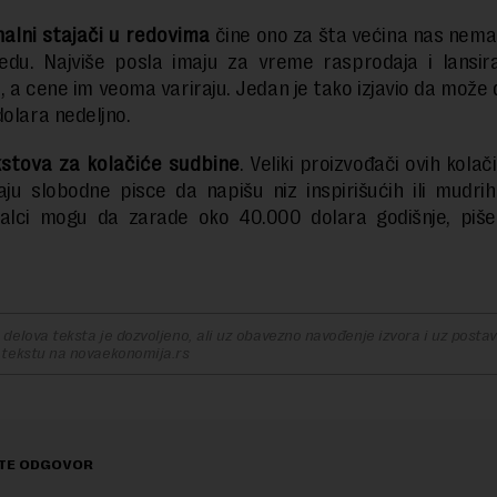
alni stajači u redovima
čine ono za šta većina nas nem
edu. Najviše posla imaju za vreme rasprodaja i lansir
, a cene im veoma variraju. Jedan je tako izjavio da može d
dolara nedeljno.
kstova za kolačiće sudbine
. Veliki proizvođači ovih kola
aju slobodne pisce da napišu niz inspirišućih ili mudrih
nalci mogu da zarade oko 40.000 dolara godišnje, piše
delova teksta je dozvoljeno, ali uz obavezno navođenje izvora i uz postavl
 tekstu na novaekonomija.rs
TE ODGOVOR