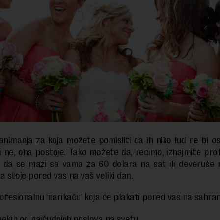
animanja za koja možete pomisliti da ih niko lud ne bi osmi
ili ne, ona postoje. Tako možete da, recimo, iznajmite pro
“ da se mazi sa vama za 60 dolara na sat ili deveruše
a stoje pored vas na vaš veliki dan.
profesionalnu ‘narikaču’ koja će plakati pored vas na sahran
nekih od najčudnijih poslova na svetu.