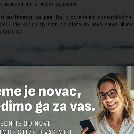
je nepoznata ni u našim krajevima.
ori surfovanja za pse
. Da, u određenim odmaralištima 
ći ljude koji su spremni da plate da neko nauči njiho
a talasima.
eme je novac,
dimo ga za vas.
EDNIJE OD NOVE
MIJE STIŽE U VAŠ MEJL.