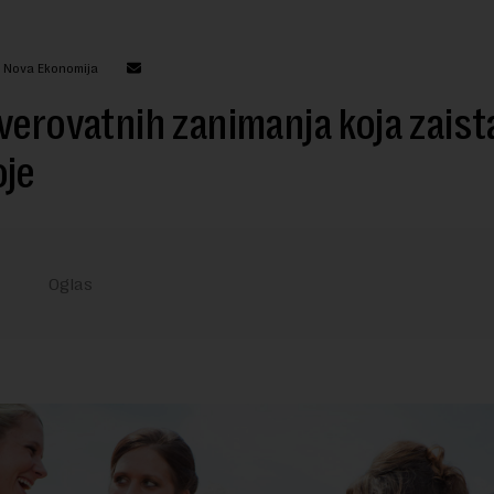
: Nova Ekonomija
verovatnih zanimanja koja zaist
oje