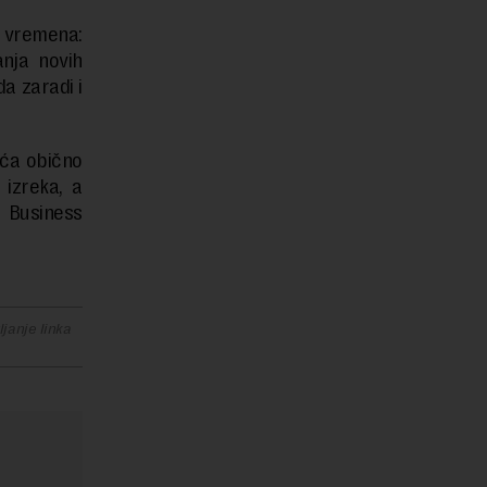
a vremena:
anja novih
a zaradi i
čića obično
 izreka, a
 Business
janje linka