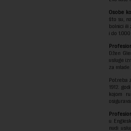
Osobe ko
što su, n
bolnici il
i do 1.00
Profesio
Džen Glen
usluge iz
za mlade 
Potreba 
1912. god
kojom ru
osigurava
Profesion
u Englesk
nudi uslu