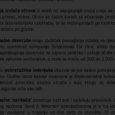
je izvlače otrove
iz nekih od najopasnijih vrsta zmija na 
a primer, kobre. Otrov se zatim koristi za stvaranje prot
i za laboratorijsku upotrebu, te se može prodati po ceni k
0 dolara po gramu.
nalne deveruše
imaju zadatak pomaganja mladoj na njen 
c, suosnivač kompanije ‘Bridesmaid for Hire’, ističe d
najmljivajanja deveruša na tajnom zadatku i usluge ličnih 
na njihovim venčanjima, a cene se kreću od 300 do 2.000 
za
pokretačima ledenjaka
ukazala se još nakon potapanj
ine. Godinu dana kasnije osnovana je Međunarodna leden
kovodi američka obalsa straža i koja traga za lede
 sigurne rute oko njih.
alne ‘narikače’
posećuju sahrane i oplakuju preminule.
oj nazvana ‘Rent A Mourner’ specijalizovana je u toj indu
ge ‘narikače’ u trajanju od dva sata za otprilike 70 d