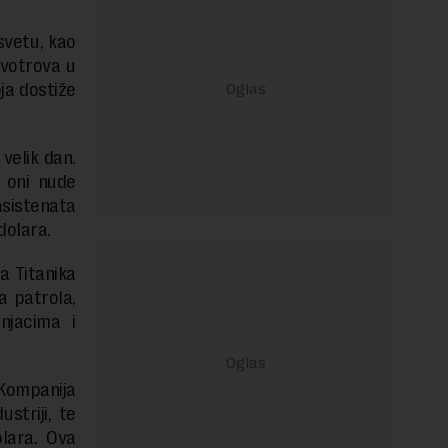
svetu, kao
ivotrova u
oja dostiže
velik dan.
a oni nude
asistenata
dolara.
a Titanika
a patrola,
njacima i
 Kompanija
striji, te
olara. Ova