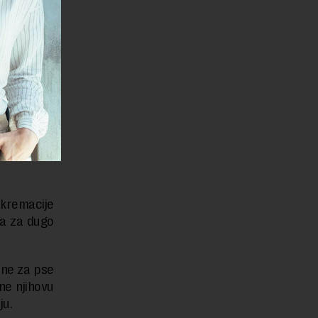
i otkrile
Ove osobe
at.
otrebno da
 kremacije
ra za dugo
ane za pse
ne njihovu
ju.