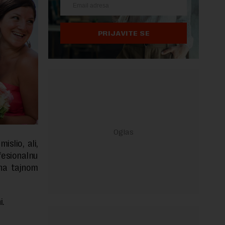
PRIJAVITE SE
slio, ali,
fesionalnu
 na tajnom
i.