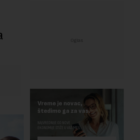
a
Vreme je novac,
štedimo ga za vas.
NAJVREDNIJE OD NOVE
EKONOMIJE STIŽE U VAŠ MEJL.