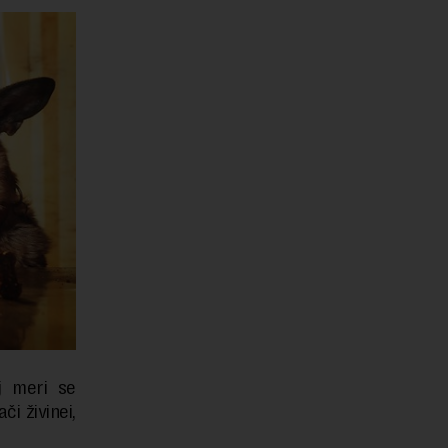
oj meri se
či živinei,