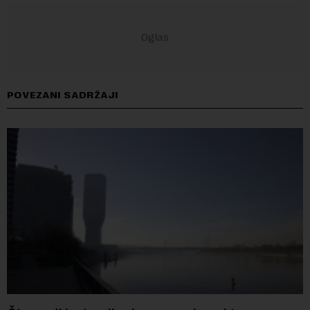
POVEZANI SADRŽAJI