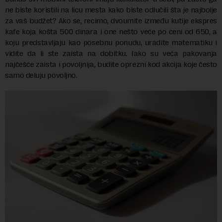
ne biste koristili na licu mesta kako biste odlučili šta je najbolje
za vaš budžet? Ako se, recimo, dvoumite između kutije ekspres
kafe koja košta 500 dinara i one nešto veće po ceni od 650, a
koju predstavljaju kao posebnu ponudu, uradite matematiku i
vidite da li ste zaista na dobitku. Iako su veća pakovanja
najčešće zaista i povoljnija, budite oprezni kod akcija koje često
samo deluju povoljno.