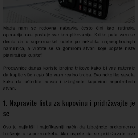
Mada nam se redovna nabavka često čini kao rutinska
operacija, ona postaje sve komplikovanija. Koliko puta vam se
desilo da u supermarket odete po nekoliko najneophodnijih
namirnica, a vratite se sa gomilom stvari koje uopšte niste
planirali da kupite?
Prodavnice danas koriste brojne trikove kako bi vas naterale
da kupite više nego što vam realno treba. Evo nekoliko saveta
kako da uštedite novac i izbegnete kupovinu nepotrebnih
stvari.
1. Napravite listu za kupovinu i pridržavajte je
se
Ovo je najlakši i najefikasniji način da izbegnete prekomerno
trošenje u supermarketu. Ako uspete da se pridržavate ove