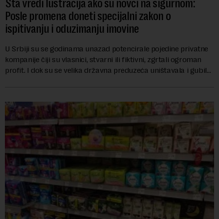
Šta vredi lustracija ako su novci na sigurnom:
Posle promena doneti specijalni zakon o
ispitivanju i oduzimanju imovine
U Srbiji su se godinama unazad potencirale pojedine privatne
kompanije čiji su vlasnici, stvarni ili fiktivni, zgrtali ogroman
profit. I dok su se velika državna preduzeća uništavala i gubila
bitke na tržišt...