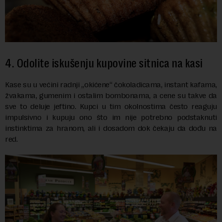
4. Odolite iskušenju kupovine sitnica na kasi
Kase su u većini radnji „okićene“ čokoladicama, instant kafama,
žvakama, gumenim i ostalim bombonama, a cene su takve da
sve to deluje jeftino. Kupci u tim okolnostima često reaguju
impulsivno i kupuju ono što im nije potrebno podstaknuti
instinktima za hranom, ali i dosadom dok čekaju da dođu na
red.