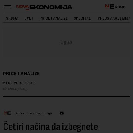
SHOP
SRBIJA
SVET
PRIČE I ANALIZE
SPECIJALI
PRESS AKADEMIJA
PRIČE I ANALIZE
21.03.2016.
13:00
Money Ning
Autor: Nova Ekonomija
Četiri načina da izbegnete