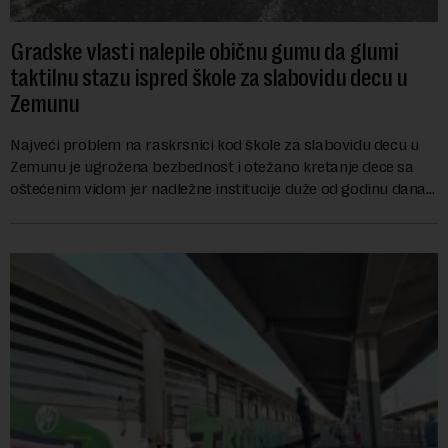
Gradske vlasti nalepile običnu gumu da glumi
taktilnu stazu ispred škole za slabovidu decu u
Zemunu
Najveći problem na raskrsnici kod škole za slabovidu decu u
Zemunu je ugrožena bezbednost i otežano kretanje dece sa
oštećenim vidom jer nadležne institucije duže od godinu dana
zanemaruju obavezu vraćanja t...