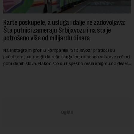
Karte poskupele, a usluga i dalje ne zadovoljava:
Šta putnici zameraju Srbijavozu i na šta je
potrošeno više od milijardu dinara
Na Instagram profilu kompanije "Srbijavoz" pratioci su
početkom jula mogli da reše slagalicu, odnosno sastave reč od
ponuđenih slova. Nakon što su uspešno rešili enigmu od deset
slova i dobili traženi pojam ...