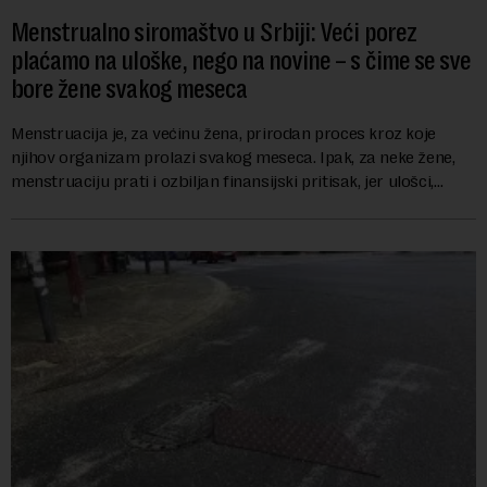
Menstrualno siromaštvo u Srbiji: Veći porez
plaćamo na uloške, nego na novine – s čime se sve
bore žene svakog meseca
Menstruacija je, za većinu žena, prirodan proces kroz koje
njihov organizam prolazi svakog meseca. Ipak, za neke žene,
menstruaciju prati i ozbiljan finansijski pritisak, jer ulošci,
lekovi za ublažavanje bo...