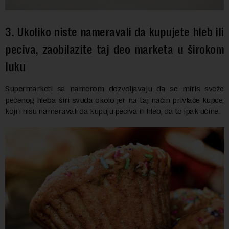
3. Ukoliko niste nameravali da kupujete hleb ili
peciva, zaobilazite taj deo marketa u širokom
luku
Supermarketi sa namerom dozvoljavaju da se miris sveže
pečenog hleba širi svuda okolo jer na taj način privlače kupce,
koji i nisu nameravali da kupuju peciva ili hleb, da to ipak učine.