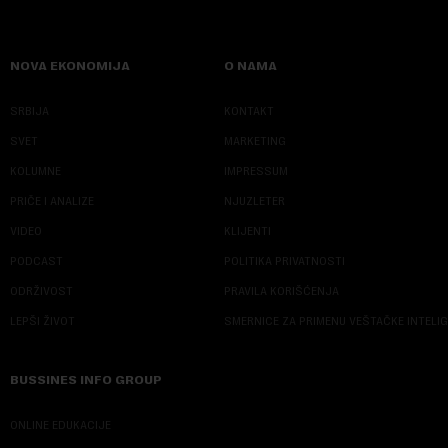
NOVA EKONOMIJA
O NAMA
SRBIJA
KONTAKT
SVET
MARKETING
KOLUMNE
IMPRESSUM
PRIČE I ANALIZE
NJUZLETER
VIDEO
KLIJENTI
PODCAST
POLITIKA PRIVATNOSTI
ODRŽIVOST
PRAVILA KORIŠĆENJA
LEPŠI ŽIVOT
SMERNICE ZA PRIMENU VEŠTAČKE INTELI
BUSSINES INFO GROUP
ONLINE EDUKACIJE