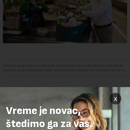
Preuzimanje delova teksta je dozvoljeno, ali uz obavezno navođenje
izvora i uz postavljanje linka ka izvornom tekstu na novaekonomija.rs
x
OSTAVITE ODGOVOR
Vreme je novac,
štedimo ga za vas.