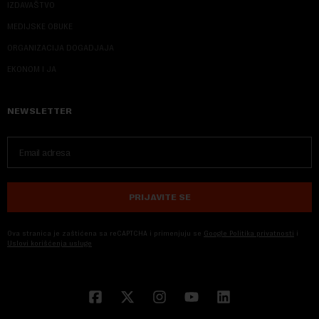
IZDAVAŠTVO
MEDIJSKE OBUKE
ORGANIZACIJA DOGADJAJA
EKONOM I JA
NEWSLETTER
PRIJAVITE SE
Ova stranica je zaštićena sa reCAPTCHA i primenjuju se
Google Politika privatnosti
i
Uslovi korišćenja usluge