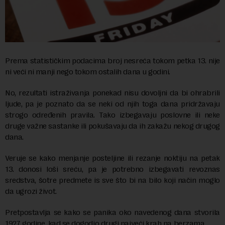
Prema statističkim podacima broj nesreća tokom petka 13. nije
ni veći ni manji nego tokom ostalih dana u godini.
No, rezultati istraživanja ponekad nisu dovoljni da bi ohrabrili
ljude, pa je poznato da se neki od njih toga dana pridržavaju
strogo određenih pravila. Tako izbegavaju poslovne ili neke
druge važne sastanke ili pokušavaju da ih zakažu nekog drugog
dana.
Veruje se kako menjanje posteljine ili rezanje noktiju na petak
13. donosi loši sreću, pa je potrebno izbegavati revoznas
sredstva, šotre predmete is sve što bi na bilo koji način moglo
da ugrozi život.
Pretpostavlja se kako se panika oko navedenog dana stvorila
1927. godine, kad se dogodio drugi najveći krah na berzama.