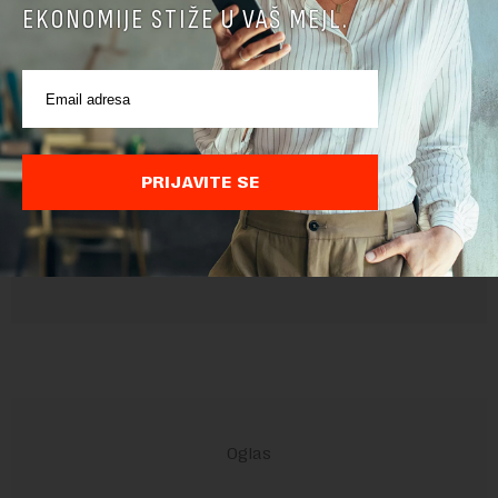
EKONOMIJE STIŽE U VAŠ MEJL.
Pre slanja komentara, molimo vas da se upoznate sa
pravilima komentarisanja i pravilima korišćenja sajta.
Sajt je zaštićen pomocu reCaptcha i Google.
Google Politika
Privatnosti
i
Google Uslovi Korišćenja
su primenjeni.
PRIJAVITE SE