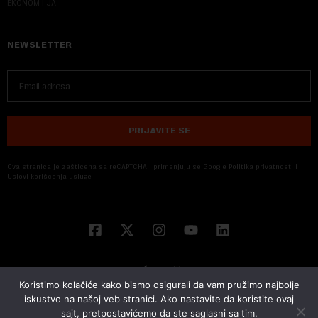
EKONOM I JA
NEWSLETTER
PRIJAVITE SE
Ova stranica je zaštićena sa reCAPTCHA i primenjuju se
Google Politika privatnosti
i
Uslovi korišćenja usluge
Koristimo kolačiće kako bismo osigurali da vam pružimo najbolje
iskustvo na našoj veb stranici. Ako nastavite da koristite ovaj
sajt, pretpostavićemo da ste saglasni sa tim.