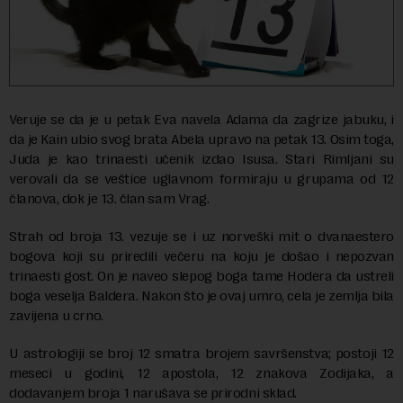
Veruje se da je u petak Eva navela Adama da zagrize jabuku, i
da je Kain ubio svog brata Abela upravo na petak 13. Osim toga,
Juda je kao trinaesti učenik izdao Isusa. Stari Rimljani su
verovali da se veštice uglavnom formiraju u grupama od 12
članova, dok je 13. član sam Vrag.
Strah od broja 13. vezuje se i uz norveški mit o dvanaestero
bogova koji su priredili večeru na koju je došao i nepozvan
trinaesti gost. On je naveo slepog boga tame Hodera da ustreli
boga veselja Baldera. Nakon što je ovaj umro, cela je zemlja bila
zavijena u crno.
U astrologiji se broj 12 smatra brojem savršenstva; postoji 12
meseci u godini, 12 apostola, 12 znakova Zodijaka, a
dodavanjem broja 1 narušava se prirodni sklad.