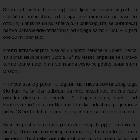
Strah od petka trinaestog kod ljudi se može pojaviti u
različitom intenzitetu; od blage uznemirenosti pa sve do
ozbiljnijih anksioznih poremećaja. U psihologiji taj se poremećaj
naziva paraskevidekatriafobija od kojega samo u SAD – u pati
oko 20 miliona ljudi.
Prema istraživanjima, više od 80 odsto nebodera u svetu nema
13. sprat. Neuspeli put „Apola 13″ na Mesec pripisuje se upravo
tom broju. U hotelima i bolnicama često ne postoji soba s tim
brojem.
Privreda svakog petka 13. izgubi i do hiljadu dolara zbog toga
što ljudi na taj dan odbijaju da rade stvari koje obično rade
ostalim danima u sedmici. S druge strane, koristi od
kontroverznog mita uveliko ima filmska industrija, pa je motiv
petka 13. često dobar recept za uspešnu zaradu horor filmova.
Kako ne postoji verodostojan razlog zbog kojeg bi trebalo da
postoji strah od navedenog datuma, koji bi trebalo da bude
nesrećan zbog neke više sile, psiholozi upozoravaju da su oni