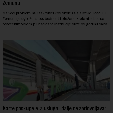
Zemunu
Najveći problem na raskrsnici kod škole za slabovidu decu u
Zemunu je ugrožena bezbednost i otežano kretanje dece sa
oštećenim vidom jer nadležne institucije duže od godinu dana
zanemaruju obavezu vraćanja t...
Karte poskupele, a usluga i dalje ne zadovoljava: