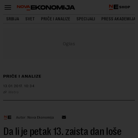
SHOP
SRBIJA
SVET
PRIČE I ANALIZE
SPECIJALI
PRESS AKADEMIJA
PRIČE I ANALIZE
13.01.2017.
10:34
Metro
Autor: Nova Ekonomija
Da li je petak 13. zaista dan loše