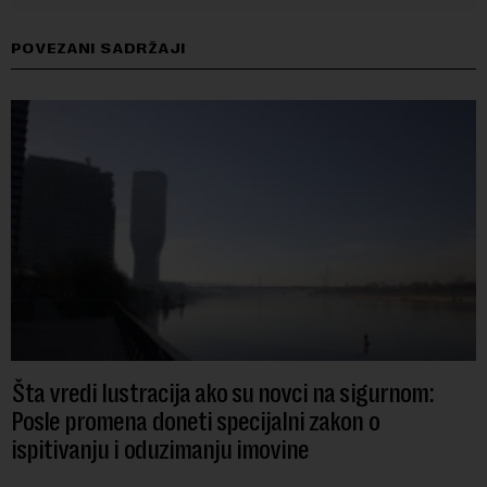
POVEZANI SADRŽAJI
Šta vredi lustracija ako su novci na sigurnom:
Posle promena doneti specijalni zakon o
ispitivanju i oduzimanju imovine