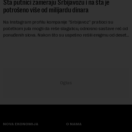
Šta putnici zameraju Srbijavozu i na šta je
potrošeno više od milijardu dinara
Na Instagram profilu kompanije "Srbijavoz" pratioci su
početkom jula mogli da reše slagalicu, odnosno sastave reč od
ponuđenih slova. Nakon što su uspešno rešili enigmu od deset
slova i dobili traženi pojam ...
NOVA EKONOMIJA
O NAMA