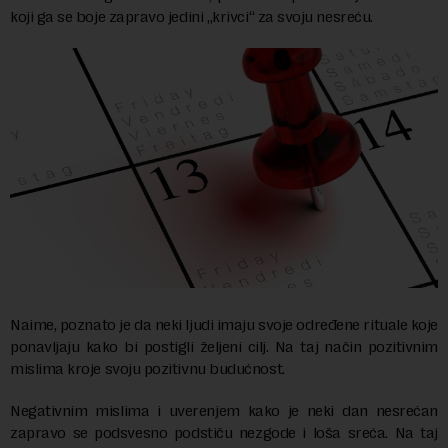
koji ga se boje zapravo jedini „krivci“ za svoju nesreću.
Naime, poznato je da neki ljudi imaju svoje određene rituale koje
ponavljaju kako bi postigli željeni cilj. Na taj način pozitivnim
mislima kroje svoju pozitivnu budućnost.
Negativnim mislima i uverenjem kako je neki dan nesrećan
zapravo se podsvesno podstiču nezgode i loša sreća. Na taj