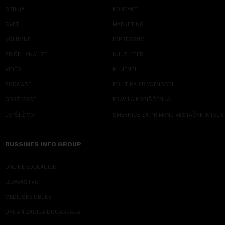
SRBIJA
KONTAKT
SVET
MARKETING
KOLUMNE
IMPRESSUM
PRIČE I ANALIZE
NJUZLETER
VIDEO
KLIJENTI
PODCAST
POLITIKA PRIVATNOSTI
ODRŽIVOST
PRAVILA KORIŠĆENJA
LEPŠI ŽIVOT
SMERNICE ZA PRIMENU VEŠTAČKE INTELI
BUSSINES INFO GROUP
ONLINE EDUKACIJE
IZDAVAŠTVO
MEDIJSKE OBUKE
ORGANIZACIJA DOGADJAJA