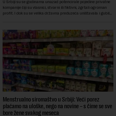
U Srbiji su se godinama unazad potencirale pojedine privatne
kompanije čiji su vlasnici, stvarni ili fiktivni, zgrtali ogroman
profit. I dok su se velika državna preduzeća uništavala i gubila
bitke na tržišt...
Menstrualno siromaštvo u Srbiji: Veći porez
plaćamo na uloške, nego na novine – s čime se sve
bore žene svakog meseca