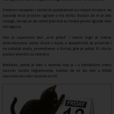
Poslovni neuspesi i bankroti podstaknuli su očajne brokere na
bacanje kroz prozore zgrade u Vol stritu. Budući da ih je bilo
mnogo, veruje se da ostali ljudi koji su hodali pored zgrade nisu
bili sigurni.
Dan je zapamćen kao „crni petak“ i nakon toga je iznova
Amerikancima ulivao strah u kosti, a skeptičnost se proširila i
na ostatak sveta, prvenstveno u Evropi, gde je petak 13. ubrzo
postao sinonim za nesreću.
Međutim, petak je dan u sedmici koji je i u katoličkom svetu
izazvao naviše negodovanja, budući da se taj dan u Bibliji
spominje kao dan Isusove smrti.