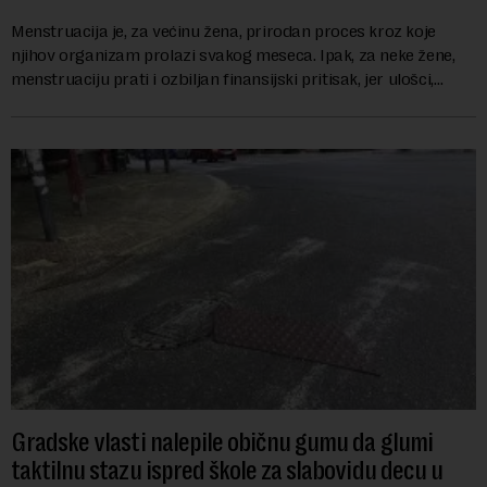
Menstruacija je, za većinu žena, prirodan proces kroz koje
njihov organizam prolazi svakog meseca. Ipak, za neke žene,
menstruaciju prati i ozbiljan finansijski pritisak, jer ulošci,
lekovi za ublažavanje bo...
Gradske vlasti nalepile običnu gumu da glumi
taktilnu stazu ispred škole za slabovidu decu u