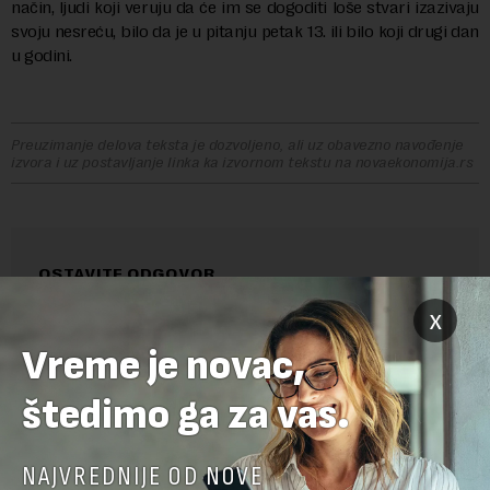
način, ljudi koji veruju da će im se dogoditi loše stvari izazivaju
svoju nesreću, bilo da je u pitanju petak 13. ili bilo koji drugi dan
u godini.
Preuzimanje delova teksta je dozvoljeno, ali uz obavezno navođenje
izvora i uz postavljanje linka ka izvornom tekstu na novaekonomija.rs
OSTAVITE ODGOVOR
x
Vreme je novac,
štedimo ga za vas.
NAJVREDNIJE OD NOVE