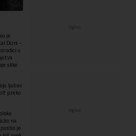
io je
al Dizni –
orodici u
njstva
je slike
oju ljubav
olt preko
olske
lazio na
pustio je
e još uvek