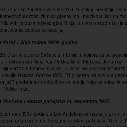
uk konačno zauzeo svoje mesto u filmskoj industriji, Dizni 
tkometražni crtani film sa glasovima i muzikom, koji se zv
ili. Volt je pozajmljivao glas Mikiju, u ovom crtaću koji je 
emitovanja postao senzacija.
a Patak i Šilja rođeni 1929. godine
9. Dizni je stvorio Šašave simfonije, u kojima su se pojavili
telji, uključujući Mini, Paju Patka, Šilju i Plutona. Jedan od
nijih crtanih filmova Cveće i drveće bio je i prvi crtani film
 je osvojio Oskara. Godine 1933. Tri praseta, sa svojom pes
ka još? postala su simbolična za zemlju koja se nalazila us
– Velike krize.
a Snežane i sedam patuljaka 21. decembra 1937.
decembra 1937. godine u Los Anđelesu održana je premije
žnog crtanog filma: Snežana i sedam patuljaka. Ovaj crta