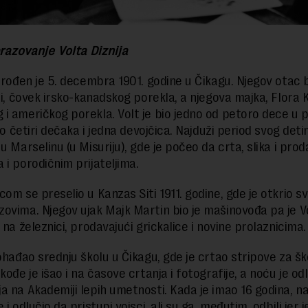
brazovanje Volta Diznija
i rođen je 5. decembra 1901. godine u Čikagu. Njegov otac b
ni, čovek irsko-kanadskog porekla, a njegova majka, Flora K
i američkog porekla. Volt je bio jedno od petoro dece u p
ilo četiri dečaka i jedna devojčica. Najduži period svog deti
u Marselinu (u Misuriju), gde je počeo da crta, slika i proda
 i porodičnim prijateljima.
om se preselio u Kanzas Siti 1911. godine, gde je otkrio sv
ovima. Njegov ujak Majk Martin bio je mašinovođa pa je V
 na železnici, prodavajući grickalice i novine prolaznicima.
pohađao srednju školu u Čikagu, gde je crtao stripove za šk
kođe je išao i na časove crtanja i fotografije, a noću je od
a na Akademiji lepih umetnosti. Kada je imao 16 godina, na
 i odlučio da pristupi vojsci, ali su ga, međutim, odbili jer j