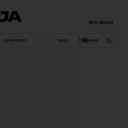
MOJ NALOG
SHOP
LEPŠI ŽIVOT
TECH