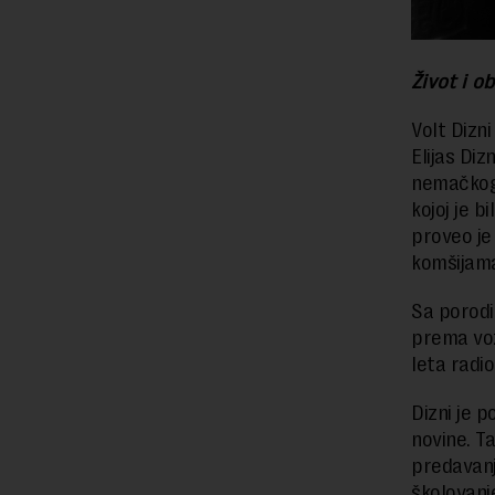
Život i o
Volt Dizn
Elijas Diz
nemačkog 
kojoj je b
proveo je 
komšijama
Sa porodic
prema voz
leta radio
Dizni je 
novine. Ta
predavanj
školovanje