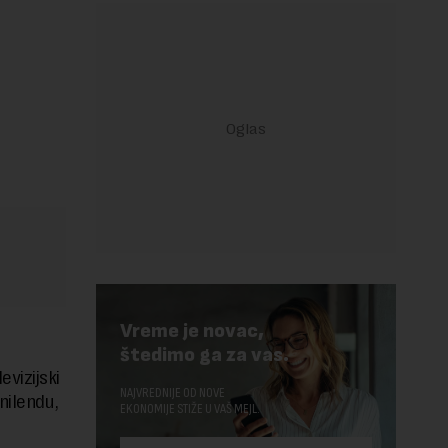
Vreme je novac,
štedimo ga za vas.
evizijski
NAJVREDNIJE OD NOVE
nilendu,
EKONOMIJE STIŽE U VAŠ MEJL.