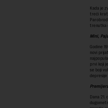
Kada je zv
treći kra
Parobrod V
trenutka 
Mini, Paj
Godine 192
novi prija
najpopular
prvi koji
se boji vu
depresije 
Premijer
Dana 21. 
dugometra