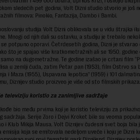
everovatnih 1 499 000 dolara, uprkos Krizi, i osvojio uku
kom sledećih pet godina, Volt Dizni studio stvorio je još n
žnih filmova: Pinokio, Fantazija, Dambo i Bambi.
slovanju studija Volt Dizni oblikovala se u vidu štrajka il
ne. Mnogi od njih dali su ostavku, a studiju je trebalo nekol
 se potpuno oporavi. Četrdesetih godina, Dizni je stvarao
ako što je spajao više kratkometražnih ali se 1950. godine
 samo na dugometražne. Te godine izašao je crtani film ”P
lisa u zemlji čuda, zatim Petar pan (1953), film Ostrvo sa
nja i Maza (1955), Uspavana lepotica” (1959) i 101 dalmatin
u, Diznijev studio proizveo je više od sto filmskih prikaza
 je televiziju koristio za zanimljive sadržaje
akođe bio među prvima koji je koristio televiziju za prikaziv
og sadržaja. Serije Zoro i Dejvi Kroket bile su veoma popu
 i Klub Mikija Mausa. Volt Diznijev čudesni svet boja bila 
emisija koja se emitovala nedeljom uveče i koju je Dizni ko
omovisao svoj novi tematski park Diznilend. Diznijev posled