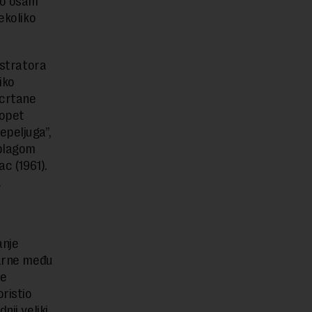
pno osam
ekoliko
ustratora
iko
 crtane
 opet
epeljuga”,
 blagom
ac (1961).
.
anje
larne među
je
ristio
nji veliki