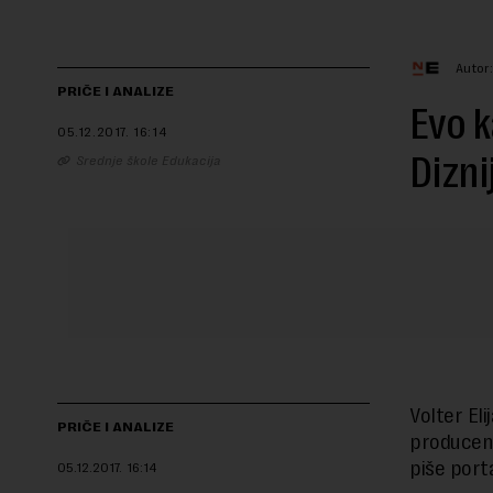
Autor
PRIČE I ANALIZE
Evo k
05.12.2017.
16:14
Dizni
Srednje škole Edukacija
Volter Elij
PRIČE I ANALIZE
producent
piše port
05.12.2017.
16:14