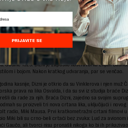
ran da proglasi bankrot.
je u Holivud
gov brat Roj, uskoro su sakupili ono što im je ostalo od nov
se u Holivud. Iverks se takođe preselio u Kaliforniju pa su t
PRIJAVITE SE
krenuli Studio braće Dizni. Prvi posao sklopili su sa distr
inkler, za prikazivanje serije crtaća o Alisi. Takođe su stvo
srećnog zeca, a za svaki crtać o njemu, svako od njih dobij
. Godine 1925. Dizni je zaposlio ilustratorku Lilijan Baunds
stilom i bojom. Nakon kratkog udvaranja, par se venčao.
odina kasnije, Dizni je otkrio da su Vinklerova i njen muž 
orska prava na lika Osvalda, i da su svi iz studija braće Diz
rešli da rade za njih. Braća Dizni, zajedno sa svojim supru
dmah su proizveli tri nova crtana lika, uključijući i novog 
lt radio, Miki Mausa. Prvi kratkometražni crtani filmovi u 
 bio Miki bili su crno-beli crtaći bez zvuka: Lud za avionom 
ći Gaučo, ali tvorci nisu pronašli nikoga ko bi ih prikazivao