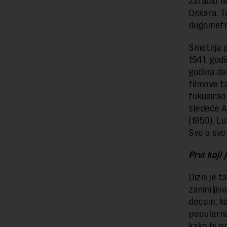
zaradio n
Oskara. To
dugometra
Smetnja po
1941. godi
godina da
filmove t
fokusirao
sledeće A
(1950), Lu
Sve u svem
Prvi koji
Dizni je t
zanimljiv
decom, kao
popularna 
kako bi pr