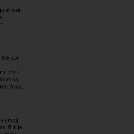
je stvorio
ao
od
 Mikijevi
 u boji i
micom Ko
red Velike
ra prvog
ni film je