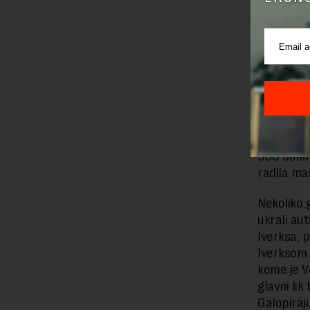
bio primo
Preseljen
Volt i nje
preselili 
trojica po
Margaret V
Osvalda, 
500 dolara
radila ma
Nekoliko g
ukrali aut
Iverksa, p
Iverksom o
kome je Vo
glavni lik
Galopiraju