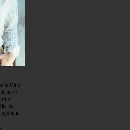
ca i
ako njih
ibuterom
rili lika
ao je po 1
 koja je
Čarls Minc
ni, osim
gama i
lika na
kojima je
i
.