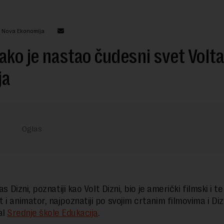
: Nova Ekonomija
ako je nastao čudesni svet Volta
ja
as Dizni, poznatiji kao Volt Dizni, bio je američki filmski i tel
 i animator, najpoznatiji po svojim crtanim filmovima i Diz
al
Srednje škole Edukacija
.