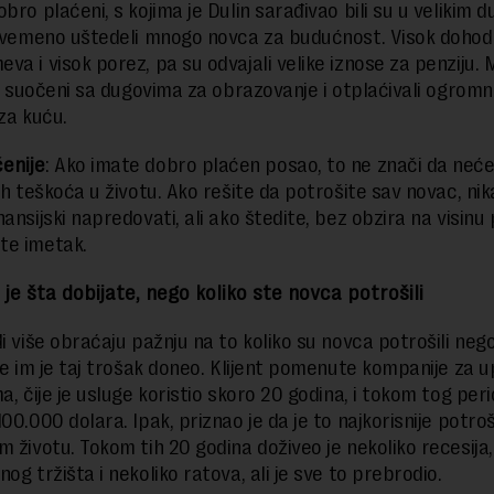
bro plaćeni, s kojima je Dulin sarađivao bili su u velikim 
tovemeno uštedeli mnogo novca za budućnost. Visok doho
va i visok porez, pa su odvajali velike iznose za penziju. 
ili suočeni sa dugovima za obrazovanje i otplaćivali ogrom
za kuću.
enije
: Ako imate dobro plaćen posao, to ne znači da neće
kih teškoća u životu. Ako rešite da potrošite sav novac, ni
ansijski napredovati, ali ako štedite, bez obzira na visinu
te imetak.
e je šta dobijate, nego koliko ste novca potrošili
di više obraćaju pažnju na to koliko su novca potrošili neg
oje im je taj trošak doneo. Klijent pomenute kompanije za u
a, čije je usluge koristio skoro 20 godina, i tokom tog peri
100.000 dolara. Ipak, priznao je da je to najkorisnije potr
m životu. Tokom tih 20 godina doživeo je nekoliko recesija,
og tržišta i nekoliko ratova, ali je sve to prebrodio.