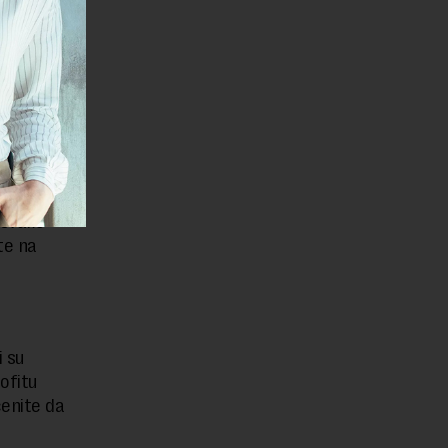
o je veoma
jihovom
 dugo da
lara
 svake
te na
i su
ofitu
enite da