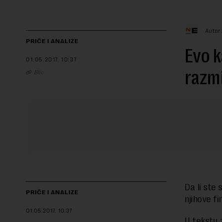
Autor
PRIČE I ANALIZE
Evo k
01.05.2017.
10:37
razmi
Blic
Da li ste 
PRIČE I ANALIZE
njihove fi
01.05.2017.
10:37
U tekstu 