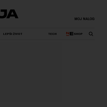
MOJ NALOG
SHOP
LEPŠI ŽIVOT
TECH