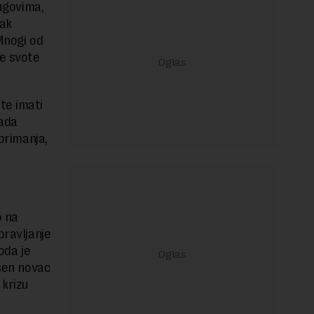
dugovima,
dak
Mnogi od
ne svote
te imati
kada
 primanja,
o na
pravljanje
oda je
ošen novac
 krizu