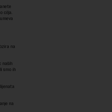
tanete
 cilja.
azumeva
bzira na
c naših
li smo ih
lijenata
anje na