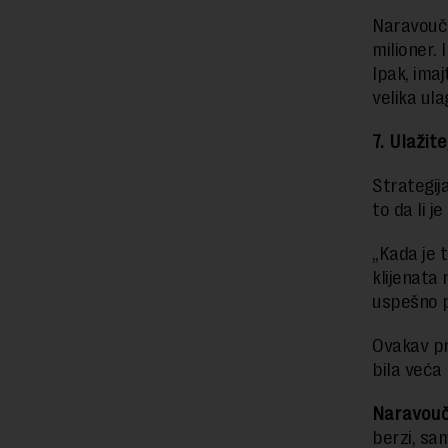
Naravouče
milioner. 
Ipak, ima
velika ul
7. Ulažit
Strategij
to da li j
„Kada je 
klijenata 
uspešno p
Ovakav pri
bila veća
Naravouč
berzi, sam