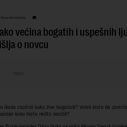
: Nova Ekonomija
ako većina bogatih i uspešnih lj
šlja o novcu
se ikada zapitali kako žive bogataši? Voleli biste da zavirit
nansije kako biste nešto naučili?
za Biznis insajder Džon Dulin sa sajta Money Smart Guides,