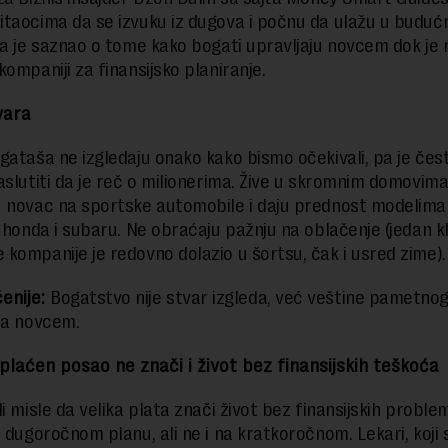
taocima da se izvuku iz dugova i počnu da ulažu u buduć
ta je saznao o tome kako bogati upravljaju novcem dok je 
ompaniji za finansijsko planiranje.
 vara
gataša ne izgledaju onako kako bismo očekivali, pa je čes
aslutiti da je reč o milionerima. Žive u skromnim domovima
 novac na sportske automobile i daju prednost modelima
, honda i subaru. Ne obraćaju pažnju na oblačenje (jedan kl
kompanije je redovno dolazio u šortsu, čak i usred zime).
enije:
Bogatstvo nije stvar izgleda, već veštine pametno
ja novcem.
plaćen posao ne znači i život bez finansijskih teškoća
di misle da velika plata znači život bez finansijskih probl
a dugoročnom planu, ali ne i na kratkoročnom. Lekari, koji 