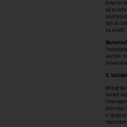
Americi do
ali su is
podrazume
njih su b
za kredit 
Naravouč
finansijs
nećete fin
povećaće
3. Važnij
Mnogi lju
koristi k
finansijam
potrošio 
u njegovo
hipotekarn