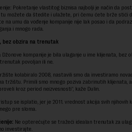
nije: Pokretanje vlastitog biznisa najbolji je način da pos
I tu možete da štedite i ulažete, pri čemu ćete brže stići do
jte na umu da vođenje kompanije nije lak posao i da podr
aganja i mnogo rada.
e, bez obzira na trenutak
a Džonove kompanije je bila ulaganje u ime klijenata, bez o
e trenutak povoljan ili ne.
tržište kolabiralo 2008, nastavili smo da investiramo nova
na tržištu. Primili smo mnogo poziva zabrinutih klijenata, a
roveli kroz period neizvesnosti“, kaže Dulin.
stup se isplatio, jer je 2011. vrednost akcija svih njihovih k
 nego pre sloma.
enije:
Ne opterećujte se tražeći idealan trenutak za ulag
o investirajte.