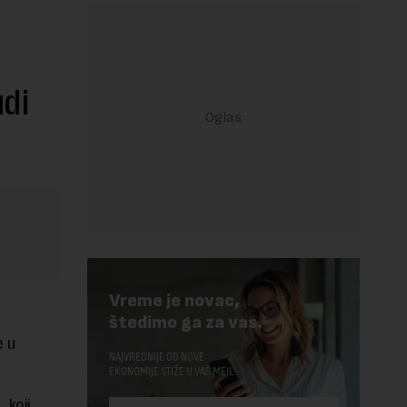
udi
Vreme je novac,
štedimo ga za vas.
e u
NAJVREDNIJE OD NOVE
EKONOMIJE STIŽE U VAŠ MEJL.
 koji