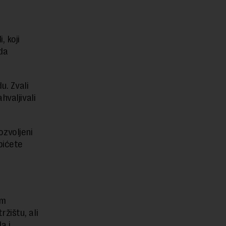
, koji
 da
u. Zvali
hvaljivali
ozvoljeni
bićete
om
žištu, ali
a i