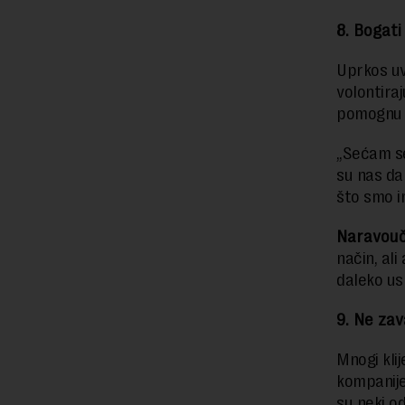
8. Bogati
Uprkos uv
volontiraj
pomognu 
„Sećam se 
su nas da
što smo i
Naravouč
način, al
daleko usp
9. Ne zav
Mnogi klij
kompanije
su neki od