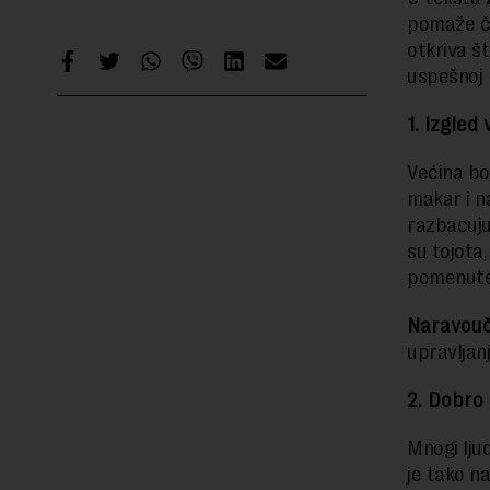
pomaže či
otkriva š
uspešnoj k
1. Izgled
Većina bo
makar i n
razbacuju
su tojota
pomenute 
Naravouč
upravljan
2. Dobro 
Mnogi lju
je tako n