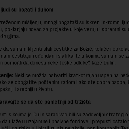
 ljudi su bogati i duhom
reženom mišljenju, mnogi bogataši su iskreni, skromni ljudi
u, poklanjaju novac za projekte u koje veruju i spremni su
drugima.
da su nam klijenti slali čestitke za Božić, kolače i čokolad
 nam čestitaju rođendan i slali karte u kojima su nam se za
m pomogli da donesu neke teške odluke“, kaže Dulin.
enije:
Neki će možda ostvariti kratkotrajan uspeh na ned
i ako se obogatite poštenim radom i ako ste dobra osoba, 
ešniji i srećniji u životu.
aravajte se da ste pametniji od tržišta
enti s kojima je Dulin sarađivao bili su zadovoljni strategij
 da ulaže u uzajamne i pasivne fondove i prepusti ostalo tr
lučili da rizikuju i birali su skupe akcije, npr. kompanija Tesl