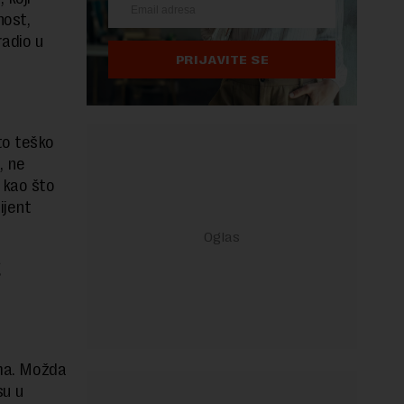
nost,
radio u
PRIJAVITE SE
to teško
, ne
 kao što
ijent
g
ema. Možda
su u