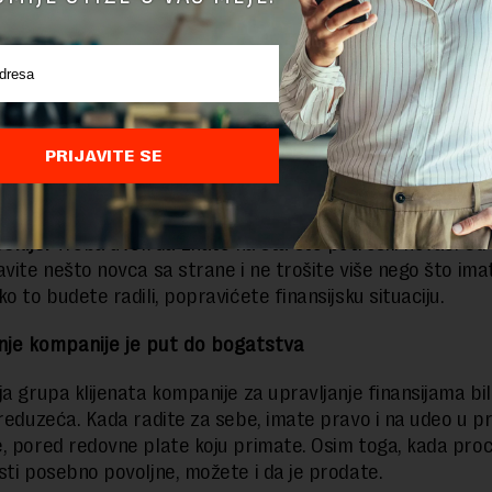
skloni da pogreše kada je u pitanju procena troškova i zat
raviti plan budžeta. To ne rade ni mnogi bogataši, ali u n
 i nije katastrofa.
ite 10.000 dolara mesečno, a imate 20 miliona, moći ćete
PRIJAVITE SE
godno, ali ako trošite 3.000 dolara, a zarađujete 40.000 do
 imate problem“, objašnjava Dulin.
enije:
Treba uvek da znate na šta ste potrošili novac. Od
avite nešto novca sa strane i ne trošite više nego što ima
o to budete radili, popravićete finansijsku situaciju.
nje kompanije je put do bogatstva
ja grupa klijenata kompanije za upravljanje finansijama bil
preduzeća. Kada radite za sebe, imate pravo i na udeo u pr
, pored redovne plate koju primate. Osim toga, kada proc
sti posebno povoljne, možete i da je prodate.