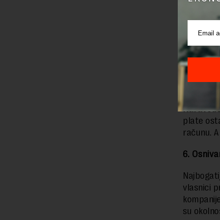
Ljudi su 
dobro nap
slučaju to
„Ako troš
živite la
godišnje,
Naravouč
plate ost
računu. Ak
6. Osniva
Najbogati
vlasnici 
kompanije
su okolno