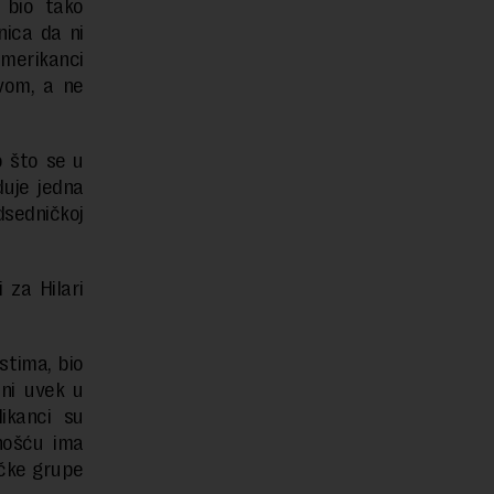
e bio tako
nica da ni
Amerikanci
avom, a ne
o što se u
uje jedna
sedničkoj
za Hilari
ostima, bio
ani uvek u
ikanci su
nošću ima
ičke grupe