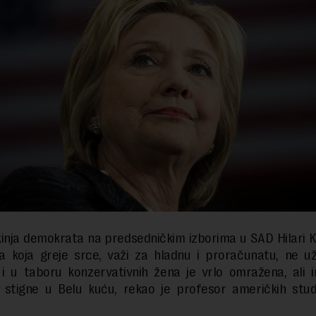
inja demokrata na predsedničkim izborima u SAD Hilari Kl
ka koja greje srce, važi za hladnu i proračunatu, ne už
 i u taboru konzervativnih žena je vrlo omražena, ali
 stigne u Belu kuću, rekao je profesor američkih studi