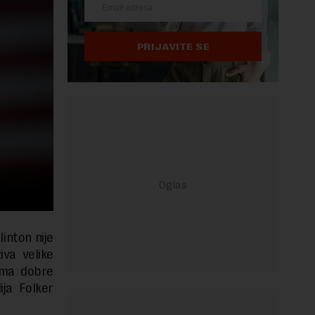
PRIJAVITE SE
inton nije
iva velike
 ima dobre
ja Folker