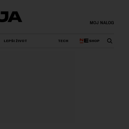
MOJ NALOG
SHOP
LEPŠI ŽIVOT
TECH