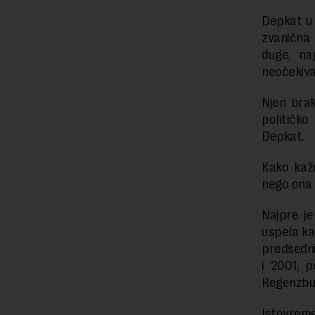
Depkat u 
zvanična
duge, na
neočekiva
Njen brak
političko
Depkat.
Kako kaž
nego ona 
Najpre je
uspela ka
predsedni
i 2001, p
Regenzbu
Istovreme