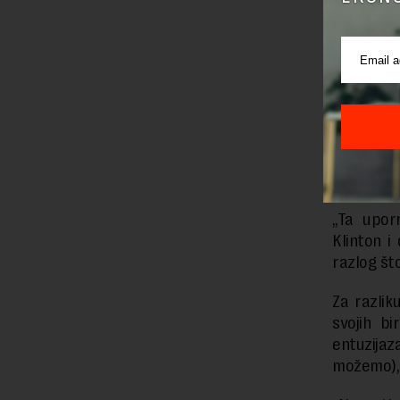
Ona se us
2008. je
ministar
funkcije
Obami mo
Depkat.
„Ta upor
Klinton i
razlog št
Za razlik
svojih b
entuzijaz
možemo),