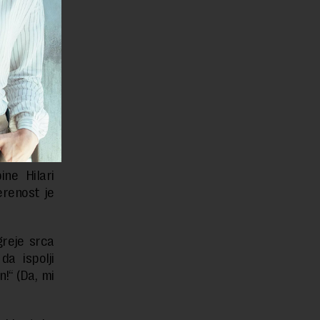
 Njujorka,
m postala
, a sa te
nce prema
, ukazuje
ne Hilari
erenost je
greje srca
a ispolji
!“ (Da, mi