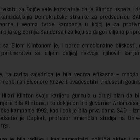
tekstu za Dojče vele konstatuje da je Klinton uspela i da
 kandidatkinja Demokratske stranke za predsednicu SA
porne i veoma tvrde kampanje u kojoj je za protivn
no jakog Bernija Sandersa i za koju se dugo i ciljano pripr
 sa Bilom Klintonom je, i pored emocionalne bliskosti, 
 partnerstvo sa ciljem daljeg razvoja njihovih karije
e, ta radna zajednica je bila veoma efikasna – mnogo e
Frenklina i Eleonore Ruzvelt dvadesetih i tridesetih godina
 Hilari Klinton svoju karijeru gurnula u drugi plan da bi
rijera Bila Klintona, i to dok je on bio guverner Arkanzasa
čke kampanje 1992, kao i dok je bila prva dama SAD – iz
odsetio je Depkat, profesor američkih studija na Univ
rgu.
no je bila vidljiva i kao samostalni politički akter i z