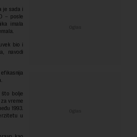
 je sada i
D – posle
ika imala
emala.
uvek bio i
ra, navodi
fikasnija
.
 što bolje
, za vreme
među 1993.
erzitetu u
apravo kao