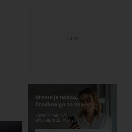
Vreme je novac,
štedimo ga za vas.
NAJVREDNIJE OD NOVE
EKONOMIJE STIŽE U VAŠ MEJL.