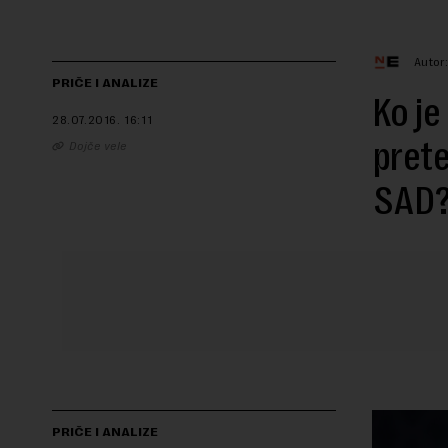
Autor
PRIČE I ANALIZE
Ko je
28.07.2016.
16:11
prete
Dojče vele
SAD
PRIČE I ANALIZE