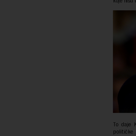
koje nisu 
To daje 
političk