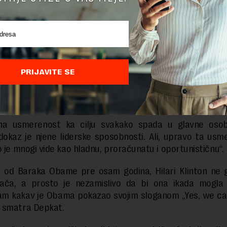
pešno kandidovala za strateški važnu funkciju senatorke
 prvi put pokušala da postane predsednica, da bi poto
ka spoljnih poslova u službi predsednika Baraka Obame
PRIJAVITE SE
 se povukla pravovremeno kako bi na miru i sa dista
gla da priprema svoju drugu predsedničku kandidaturu
na usmerenost ka cilju svakako spada u glavne osobi
 dokaz je njene liderske sposobnosti. Ali, upravo ta usm
o je mnogi vide kao hladnu, proračunatu i oportunističnu“.
u od Baraka Obame pre osam godina, Hilari Klinton ne 
irača, a prosto je nezamislivo da bi ona ikada mogla d
am kakav je Obama pokazao svojim sloganom „Yes, we can
 smatra Depkat.