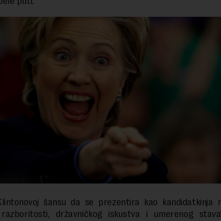
bele puti.
Klintonovoj šansu da se prezentira kao kandidatkinja r
e razboritosti, državničkog iskustva i umerenog stava