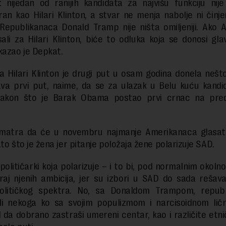
: nijedan od ranijih kandidata za najvišu funkciju nij
an kao Hilari Klinton, a stvar ne menja nabolje ni činje
Republikanaca Donald Tramp nije ništa omiljeniji. Ako 
ali za Hilari Klinton, biće to odluka koja se donosi gl
kazao je Depkat.
a Hilari Klinton je drugi put u osam godina donela nešt
va prvi put, naime, da se za ulazak u Belu kuću kandid
akon što je Barak Obama postao prvi crnac na pred
matra da će u novembru najmanje Amerikanaca glasati 
to što je žena jer pitanje položaja žene polarizuje SAD.
političarki koja polarizuje – i to bi, pod normalnim okoln
raj njenih ambicija, jer su izbori u SAD do sada rešav
olitičkog spektra. No, sa Donaldom Trampom, republ
li nekoga ko sa svojim populizmom i narcisoidnom lič
l da dobrano zastraši umereni centar, kao i različite etn