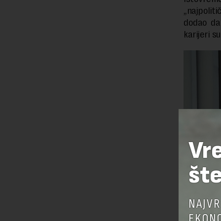
„najpoliti
dodao da 
karijeri s
Vr
šte
NAJVR
EKONO