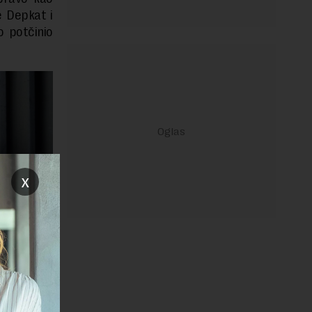
je Depkat i
o potčinio
x