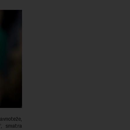
avnoteže,
“, smatra