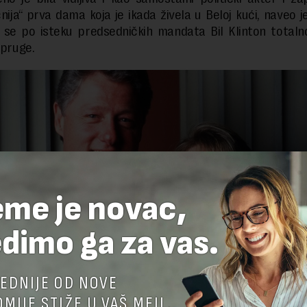
čnija“ prva dama koja je ikada živela u Beloj kući, naveo 
se po isteku predsedničkih mandata Bil Klinton totaln
upruge.
eme je novac,
dimo ga za vas.
EDNIJE OD NOVE
MIJE STIŽE U VAŠ MEJL.