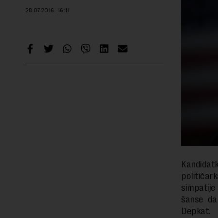
28.07.2016.
16:11
Kandidatk
političar
simpatije
šanse da
Depkat.