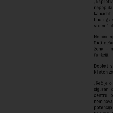
„Naprotiv
nepopular
kandidat 
budu glas
srcem“, u
Nominacij
SAD deša
žena – n
funkciji.
Depkat s
Klinton za
„Reč je o 
siguran k
centru p
nominova
potencija