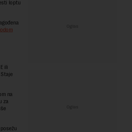
esti loptu
lagođena
 kodom
 ili
 Staje
kom na
u za
iše
e posežu