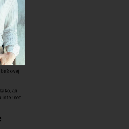
a deluje.
us i
iti veće
 baš ovaj
kako, ali
u internet
e