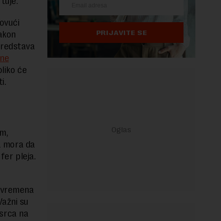
tuje.
ovući
PRIJAVITE SE
nakon
tredstava
tne
oliko će
ti.
om,
na mora da
fer pleja.
o vremena
Važni su
 srca na