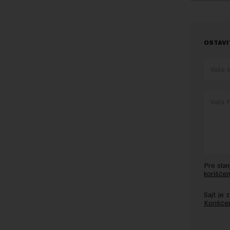
OSTAVI
Pre sla
korišćen
Sajt je
Korišće