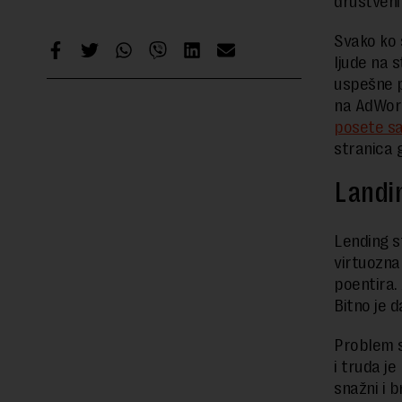
društveni
Svako ko 
ljude na 
uspešne p
na AdWor
posete sa
stranica 
Landin
Lending s
virtuozna 
poentira. 
Bitno je 
Problem s
i truda j
snažni i b