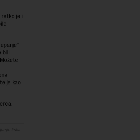
retko je i
ile
cepanje”
 bili
. Možete
ena
te je kao
terca.
janje linka