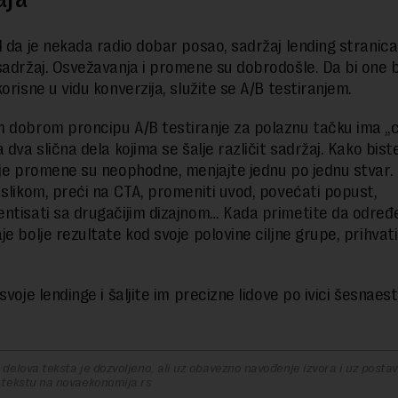
d da je nekada radio dobar posao, sadržaj lending stranica 
sadržaj. Osvežavanja i promene su dobrodošle. Da bi one b
orisne u vidu konverzija, služite se A/B testiranjem.
 dobrom proncipu A/B testiranje za polaznu tačku ima „
 dva slična dela kojima se šalje različit sadržaj. Kako biste
oje promene su neophodne, menjajte jednu po jednu stvar
 slikom, preći na CTA, promeniti uvod, povećati popust,
ntisati sa drugačijim dizajnom… Kada primetite da određ
e bolje rezultate kod svoje polovine ciljne grupe, prihvati
svoje lendinge i šaljite im precizne lidove po ivici šesnaes
delova teksta je dozvoljeno, ali uz obavezno navođenje izvora i uz postavl
 tekstu na novaekonomija.rs