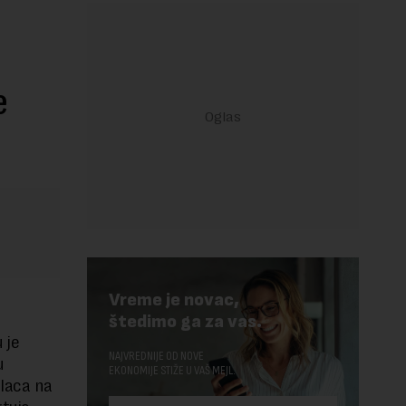
e
Vreme je novac,
štedimo ga za vas.
 je
NAJVREDNIJE OD NOVE
u
EKONOMIJE STIŽE U VAŠ MEJL.
ilaca na