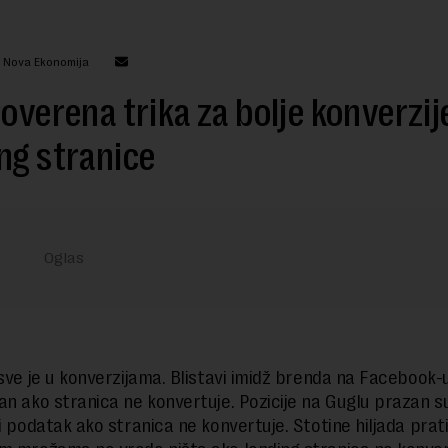
: Nova Ekonomija
roverena trika za bolje konverzij
ng stranice
 sve je u konverzijama. Blistavi imidž brenda na Facebook-u
an ako stranica ne konvertuje. Pozicije na Guglu prazan s
ki podatak ako stranica ne konvertuje. Stotine hiljada prat