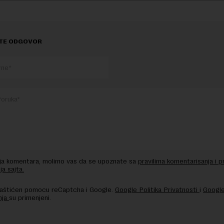
TE ODGOVOR
nja komentara, molimo vas da se upoznate sa
pravilima komentarisanja i p
ja sajta.
 zaštićen pomocu reCaptcha i Google.
Google Politika Privatnosti
i
Google
nja
su primenjeni.