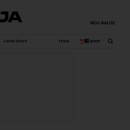
MOJ NALOG
SHOP
LEPŠI ŽIVOT
TECH