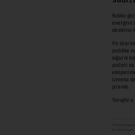
Koliko go
evergrin 
direktno k
Po starom
publike na
sigurni k
početi sa
eksperime
izmena daj
pravilo.
Verujte u 
Preuzimanje 
ka izvornom