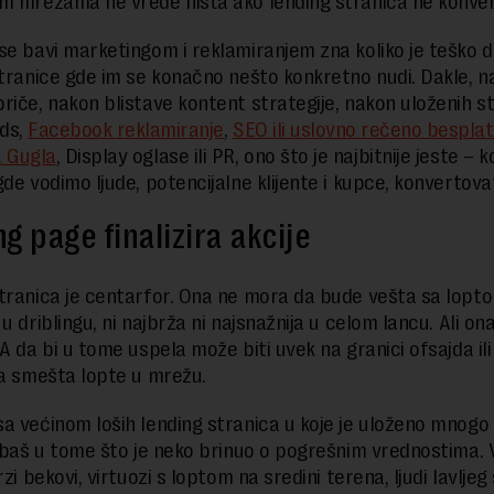
m mrežama ne vrede ništa ako lending stranica ne konver
se bavi marketingom i reklamiranjem zna koliko je teško d
stranice gde im se konačno nešto konkretno nudi. Dakle, 
riče, nakon blistave kontent strategije, nakon uloženih s
ds,
Facebook reklamiranje
,
SEO ili uslovno rečeno bespla
 Gugla
, Display oglase ili PR, ono što je najbitnije jeste – k
gde vodimo ljude, potencijalne klijente i kupce, konvertova
g page finalizira akcije
tranica je centarfor. Ona ne mora da bude vešta sa lopt
u driblingu, ni najbrža ni najsnažnija u celom lancu. Ali o
A da bi u tome uspela može biti uvek na granici ofsajda ili 
da smešta lopte u mrežu.
a većinom loših lending stranica u koje je uloženo mnog
e baš u tome što je neko brinuo o pogrešnim vrednostima. 
rzi bekovi, virtuozi s loptom na sredini terena, ljudi lavljeg