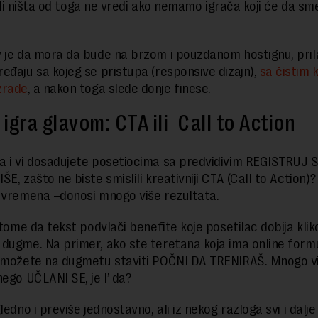
, ali ništa od toga ne vredi ako nemamo igrača koji će da sm
 je da mora da bude na brzom i pouzdanom hostignu, pri
eđaju sa kojeg se pristupa (responsive dizajn),
sa čistim
izrade
, a nakon toga slede donje finese.
igra glavom: CTA ili Call to Action
 i vi dosađujete posetiocima sa predvidivim REGISTRUJ SE
E, zašto ne biste smislili kreativniji CTA (Call to Action)?
 vremena –donosi mnogo više rezultata.
u tome da tekst podvlači benefite koje posetilac dobija kli
dugme. Na primer, ako ste teretana koja ima online form
 možete na dugmetu staviti POČNI DA TRENIRAŠ. Mnogo v
nego UČLANI SE, je l’ da?
ledno i previše jednostavno, ali iz nekog razloga svi i dalj