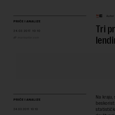
Autor
PRIČE I ANALIZE
Tri p
24.03.2017.
10:10
lendi
mariopilar.com
Na kraju,
PRIČE I ANALIZE
beskorist
statistič
24.03.2017.
10:10