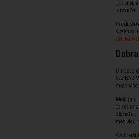
gol liniji
u mrežu.
Preduslov
svakom ur
prilikom 
Dobra 
Umesto da
SAZNAJ VIŠ
malo više
Ideja je 
određeno 
članstvo,
motiviše 
Zvuči očig