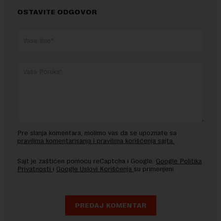
OSTAVITE ODGOVOR
Pre slanja komentara, molimo vas da se upoznate sa
pravilima komentarisanja i pravilima korišćenja sajta.
Sajt je zaštićen pomocu reCaptcha i Google.
Google Politika
Privatnosti
i
Google Uslovi Korišćenja
su primenjeni.