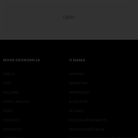
NOVA EKONOMIJA
O NAMA
SRBIJA
KONTAKT
SVET
MARKETING
KOLUMNE
IMPRESSUM
PRIČE I ANALIZE
NJUZLETER
VIDEO
KLIJENTI
PODCAST
POLITIKA PRIVATNOSTI
ODRŽIVOST
PRAVILA KORIŠĆENJA