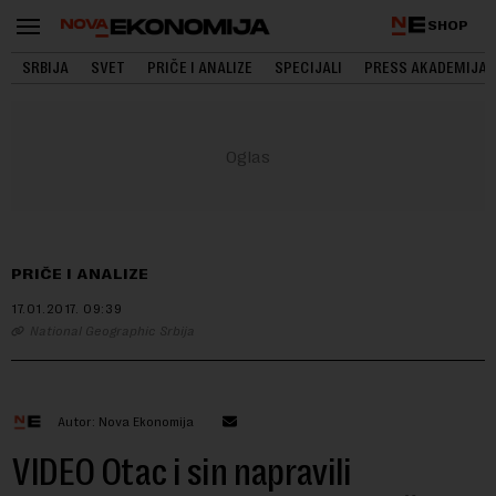
SHOP
SRBIJA
SVET
PRIČE I ANALIZE
SPECIJALI
PRESS AKADEMIJA
PRIČE I ANALIZE
17.01.2017.
09:39
National Geographic Srbija
Autor: Nova Ekonomija
VIDEO Otac i sin napravili