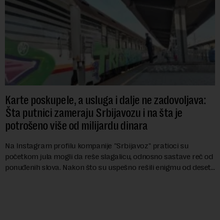
Karte poskupele, a usluga i dalje ne zadovoljava:
Šta putnici zameraju Srbijavozu i na šta je
potrošeno više od milijardu dinara
Na Instagram profilu kompanije "Srbijavoz" pratioci su
početkom jula mogli da reše slagalicu, odnosno sastave reč od
ponuđenih slova. Nakon što su uspešno rešili enigmu od deset
slova i dobili traženi pojam ...