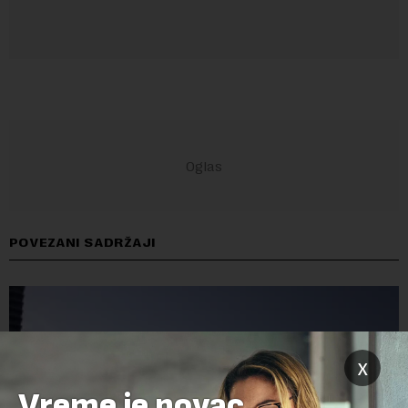
POVEZANI SADRŽAJI
x
Vreme je novac,