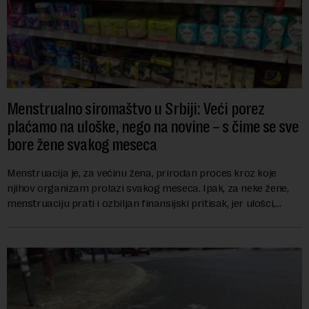
Menstrualno siromaštvo u Srbiji: Veći porez
plaćamo na uloške, nego na novine – s čime se sve
bore žene svakog meseca
Menstruacija je, za većinu žena, prirodan proces kroz koje
njihov organizam prolazi svakog meseca. Ipak, za neke žene,
menstruaciju prati i ozbiljan finansijski pritisak, jer ulošci,
lekovi za ublažavanje bo...