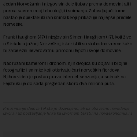
Jedan Norvežanin i njegov sin dele ljubav prema domovini, ali i
prema savremenoj tehnologiji i snimanju. Zahvaljujući tome
nastao je spektakularan snimak koji prikazuje najlepše predele
Norveške.
Frank Haughom (47) i njegov sin Simen Haughjom (17), koji žive
u Sirdalu u južnoj Norveškoj, iskoristili su slobodno vreme kako
bi zabeležili neverovatnu prirodnu lepotu svoje domovine.
Naoružani kamerom i dronom, njih dvojica su objavili brojne
fotografije i snimke koji otkrivaju čari norveških fjordova.
Njihov video je postao prava internet senzacija, a snimak na
Fejsbuku je do sada pregledan skoro dva miliona puta.
Preuzimanje delova teksta je dozvoljeno, ali uz obavezno navođenje
izvora i uz postavljanje linka ka izvornom tekstu na novaekonomija.rs