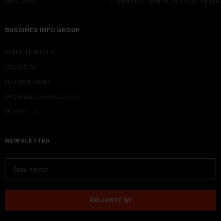
LEPŠI ŽIVOT
SMERNICE ZA PRIMENU VEŠTAČKE INTELI
BUSSINES INFO GROUP
ONLINE EDUKACIJE
IZDAVAŠTVO
MEDIJSKE OBUKE
ORGANIZACIJA DOGADJAJA
EKONOM I JA
NEWSLETTER
PRIJAVITE SE