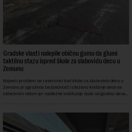
Gradske vlasti nalepile običnu gumu da glumi
taktilnu stazu ispred škole za slabovidu decu u
Zemunu
Najveći problem na raskrsnici kod škole za slabovidu decu u
Zemunu je ugrožena bezbednost i otežano kretanje dece sa
oštećenim vidom jer nadležne institucije duže od godinu dana
zanemaruju obavezu vraćanja t...