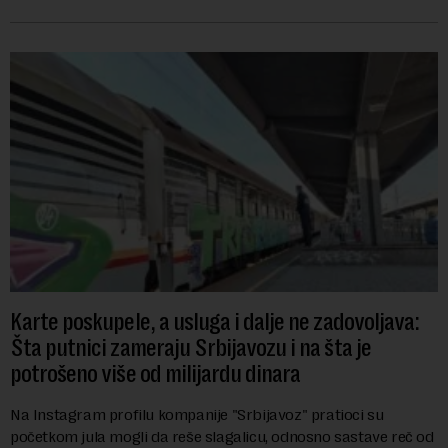
zanemaruju obavezu vraćanja t...
Karte poskupele, a usluga i dalje ne zadovoljava:
Šta putnici zameraju Srbijavozu i na šta je
potrošeno više od milijardu dinara
Na Instagram profilu kompanije "Srbijavoz" pratioci su
početkom jula mogli da reše slagalicu, odnosno sastave reč od