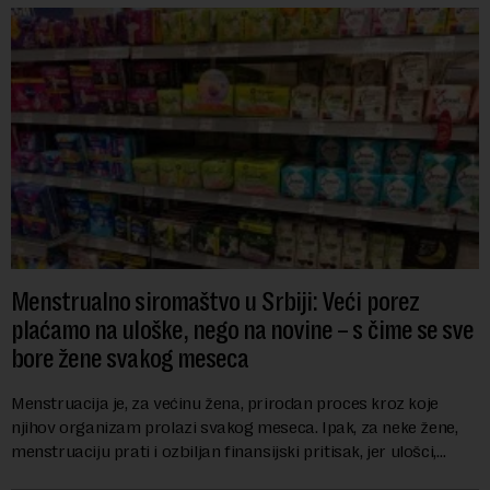
Menstrualno siromaštvo u Srbiji: Veći porez
plaćamo na uloške, nego na novine – s čime se sve
bore žene svakog meseca
Menstruacija je, za većinu žena, prirodan proces kroz koje
njihov organizam prolazi svakog meseca. Ipak, za neke žene,
menstruaciju prati i ozbiljan finansijski pritisak, jer ulošci,
lekovi za ublažavanje bo...