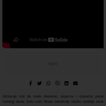
Vežbanje zna da bude dosadno, naporno i obaveza posle
radnog dana. Zato svet fitnes industrije stalno smišlja nove