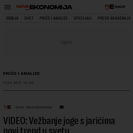
SHOP
SRBIJA
SVET
PRIČE I ANALIZE
SPECIJALI
PRESS AKADEMIJA
PRIČE I ANALIZE
17.04.2017.
10:20
Autor: Nova Ekonomija
VIDEO: Vežbanje joge s jarićima
novi trend u svetu