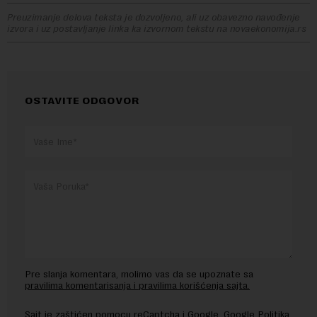
Preuzimanje delova teksta je dozvoljeno, ali uz obavezno navođenje
izvora i uz postavljanje linka ka izvornom tekstu na novaekonomija.rs
OSTAVITE ODGOVOR
Pre slanja komentara, molimo vas da se upoznate sa
pravilima komentarisanja i pravilima korišćenja sajta.
Sajt je zaštićen pomocu reCaptcha i Google.
Google Politika