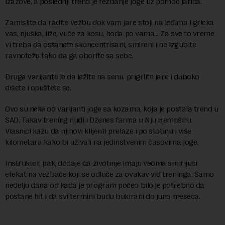
izazove, a poslednji trend je fežbanje joge uz pomoć jarića.
Zamislite da radite vežbu dok vam jare stoji na leđima i gricka
vas, njuška, liže, vuče za kosu, hoda po vama… Za sve to vreme
vi treba da ostanete skoncentrisani, smireni i ne izgubite
ravnotežu tako da ga oborite sa sebe.
Druga varijante je da ležite na senu, prigrlite jare i duboko
dišete i opuštete se.
Ovo su neke od varijanti joge sa kozama, koja je postala trend u
SAD. Takav trening nudi i Dženes farma u Nju Hempširu.
Vlasnici kažu da njihovi klijenti prelaze i po stotinu i više
kilometara kako bi uživali na jedinstvenim časovima joge.
Instruktor, pak, dodaje da životinje imaju veoma smirijući
efekat na vežbače koji se odluče za ovakav vid treninga. Samo
nedelju dana od kada je program počeo bilo je potrebno da
postane hit i da svi termini budu bukirani do juna meseca.