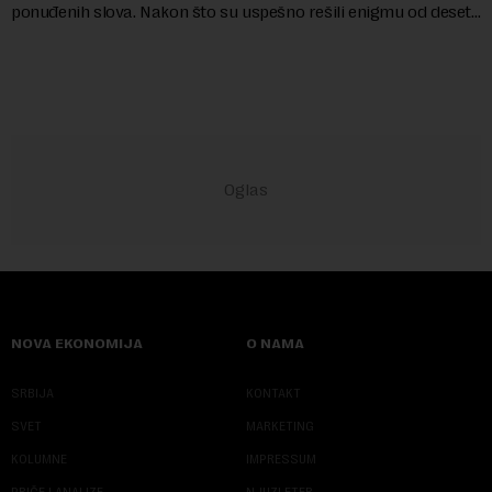
ponuđenih slova. Nakon što su uspešno rešili enigmu od deset
slova i dobili traženi pojam ...
NOVA EKONOMIJA
O NAMA
SRBIJA
KONTAKT
SVET
MARKETING
KOLUMNE
IMPRESSUM
PRIČE I ANALIZE
NJUZLETER