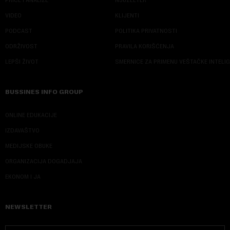
VIDEO
KLIJENTI
PODCAST
POLITIKA PRIVATNOSTI
ODRŽIVOST
PRAVILA KORIŠĆENJA
LEPŠI ŽIVOT
SMERNICE ZA PRIMENU VEŠTAČKE INTELI
BUSSINES INFO GROUP
ONLINE EDUKACIJE
IZDAVAŠTVO
MEDIJSKE OBUKE
ORGANIZACIJA DOGADJAJA
EKONOM I JA
NEWSLETTER