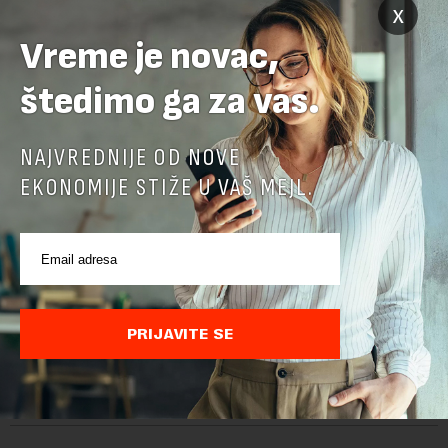
x
Vreme je novac,
štedimo ga za vas.
NAJVREDNIJE OD NOVE
EKONOMIJE STIŽE U VAŠ MEJL.
Šta vredi lustracija ako su novci na sigurnom:
Posle promena doneti specijalni zakon o
ispitivanju i oduzimanju imovine
PRIJAVITE SE
U Srbiji su se godinama unazad potencirale pojedine privatne
kompanije čiji su vlasnici, stvarni ili fiktivni, zgrtali ogroman
profit. I dok su se velika državna preduzeća uništavala i gubila
bitke na tržišt...