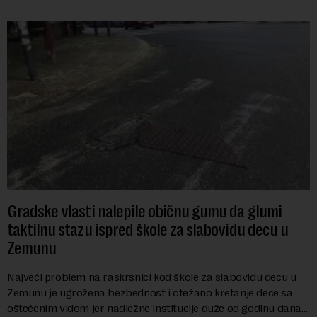
Gradske vlasti nalepile običnu gumu da glumi
taktilnu stazu ispred škole za slabovidu decu u
Zemunu
Najveći problem na raskrsnici kod škole za slabovidu decu u
Zemunu je ugrožena bezbednost i otežano kretanje dece sa
oštećenim vidom jer nadležne institucije duže od godinu dana