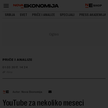
SHOP
SRBIJA
SVET
PRIČE I ANALIZE
SPECIJALI
PRESS AKADEMIJA
PRIČE I ANALIZE
01.03.2017.
14:24
Hina
Autor: Nova Ekonomija
YouTube za nekoliko meseci