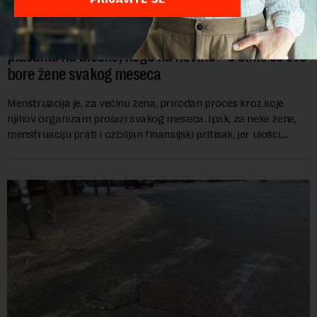
Menstrualno siromaštvo u Srbiji: Veći porez
plaćamo na uloške, nego na novine – s čime se sve
bore žene svakog meseca
Menstruacija je, za većinu žena, prirodan proces kroz koje
njihov organizam prolazi svakog meseca. Ipak, za neke žene,
menstruaciju prati i ozbiljan finansijski pritisak, jer ulošci,
lekovi za ublažavanje bo...