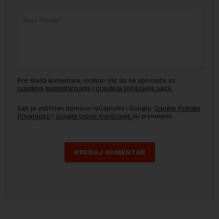
Pre slanja komentara, molimo vas da se upoznate sa
pravilima komentarisanja i pravilima korišćenja sajta.
Sajt je zaštićen pomocu reCaptcha i Google.
Google Politika
Privatnosti
i
Google Uslovi Korišćenja
su primenjeni.