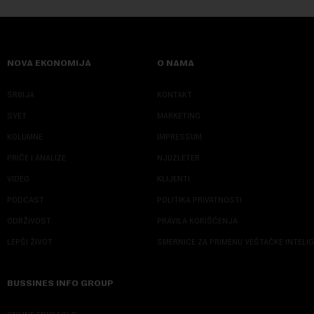
NOVA EKONOMIJA
O NAMA
SRBIJA
KONTAKT
SVET
MARKETING
KOLUMNE
IMPRESSUM
PRIČE I ANALIZE
NJUZLETER
VIDEO
KLIJENTI
PODCAST
POLITIKA PRIVATNOSTI
ODRŽIVOST
PRAVILA KORIŠĆENJA
LEPŠI ŽIVOT
SMERNICE ZA PRIMENU VEŠTAČKE INTELI
BUSSINES INFO GROUP