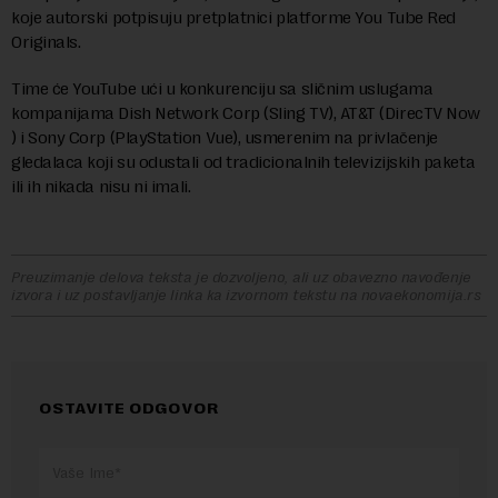
koje autorski potpisuju pretplatnici platforme You Tube Red
Originals.
Time će YouTube ući u konkurenciju sa sličnim uslugama
kompanijama Dish Network Corp (Sling TV), AT&T (DirecTV Now
) i Sony Corp (PlayStation Vue), usmerenim na privlačenje
gledalaca koji su odustali od tradicionalnih televizijskih paketa
ili ih nikada nisu ni imali.
Preuzimanje delova teksta je dozvoljeno, ali uz obavezno navođenje
izvora i uz postavljanje linka ka izvornom tekstu na novaekonomija.rs
OSTAVITE ODGOVOR