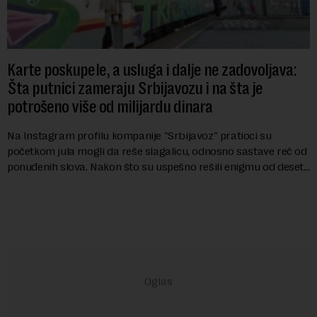
Karte poskupele, a usluga i dalje ne zadovoljava:
Šta putnici zameraju Srbijavozu i na šta je
potrošeno više od milijardu dinara
Na Instagram profilu kompanije "Srbijavoz" pratioci su
početkom jula mogli da reše slagalicu, odnosno sastave reč od
ponuđenih slova. Nakon što su uspešno rešili enigmu od deset
slova i dobili traženi pojam ...