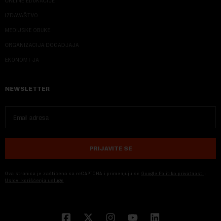
ONLINE EDUKACIJE
IZDAVAŠTVO
MEDIJSKE OBUKE
ORGANIZACIJA DOGADJAJA
EKONOM I JA
NEWSLETTER
PRIJAVITE SE
Ova stranica je zaštićena sa reCAPTCHA i primenjuju se
Google Politika privatnosti
i
Uslovi korišćenja usluge