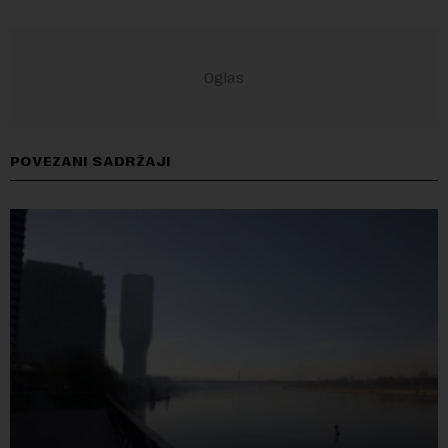
POVEZANI SADRŽAJI