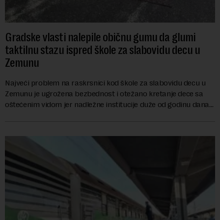
Gradske vlasti nalepile običnu gumu da glumi
taktilnu stazu ispred škole za slabovidu decu u
Zemunu
Najveći problem na raskrsnici kod škole za slabovidu decu u
Zemunu je ugrožena bezbednost i otežano kretanje dece sa
oštećenim vidom jer nadležne institucije duže od godinu dana
zanemaruju obavezu vraćanja t...