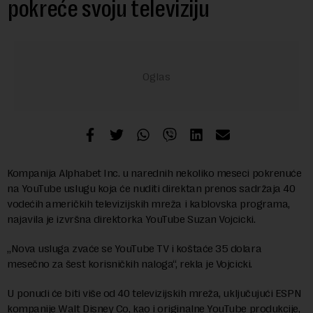
pokreće svoju televiziju
Kompanija Alphabet Inc. u narednih nekoliko meseci pokrenuće
na YouTube uslugu koja će nuditi direktan prenos sadržaja 40
vodećih američkih televizijskih mreža i kablovska programa,
najavila je izvršna direktorka YouTube Suzan Vojcicki.
„Nova usluga zvaće se YouTube TV i koštaće 35 dolara
mesečno za šest korisničkih naloga“, rekla je Vojcicki.
U ponudi će biti više od 40 televizijskih mreža, uključujući ESPN
kompanije Walt Disney Co, kao i originalne YouTube produkcije,