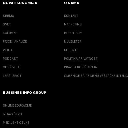
NOVA EKONOMIJA
O NAMA
SRBIJA
KONTAKT
SVET
MARKETING
KOLUMNE
IMPRESSUM
PRIČE I ANALIZE
NJUZLETER
VIDEO
KLIJENTI
PODCAST
POLITIKA PRIVATNOSTI
ODRŽIVOST
PRAVILA KORIŠĆENJA
LEPŠI ŽIVOT
SMERNICE ZA PRIMENU VEŠTAČKE INTELI
BUSSINES INFO GROUP
ONLINE EDUKACIJE
IZDAVAŠTVO
MEDIJSKE OBUKE