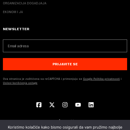
ORGANIZACIJA DOGADJAJA
EKONOM I JA
NEWSLETTER
PRIJAVITE SE
Ova stranica je zaštićena sa reCAPTCHA i primenjuju se
Google Politika privatnosti
i
Uslovi korišćenja usluge
Koristimo kolačiće kako bismo osigurali da vam pružimo najbolje