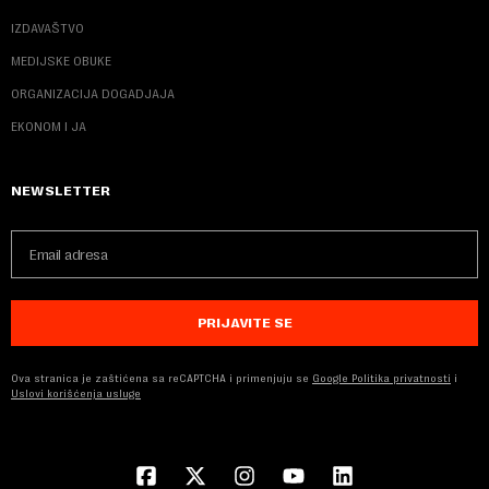
IZDAVAŠTVO
MEDIJSKE OBUKE
ORGANIZACIJA DOGADJAJA
EKONOM I JA
NEWSLETTER
PRIJAVITE SE
Ova stranica je zaštićena sa reCAPTCHA i primenjuju se
Google Politika privatnosti
i
Uslovi korišćenja usluge