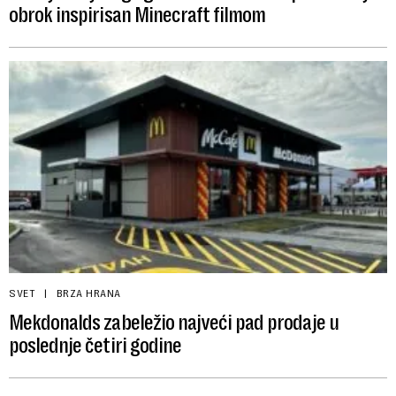
obrok inspirisan Minecraft filmom
SVET
BRZA HRANA
Mekdonalds zabeležio najveći pad prodaje u
poslednje četiri godine