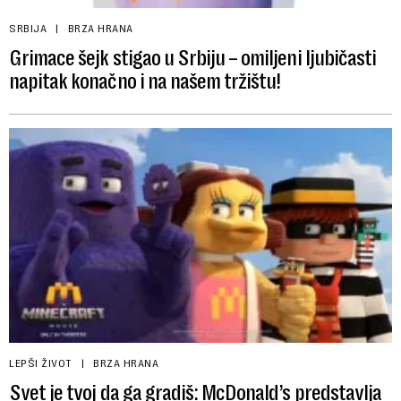
SRBIJA
BRZA HRANA
Grimace šejk stigao u Srbiju – omiljeni ljubičasti
napitak konačno i na našem tržištu!
LEPŠI ŽIVOT
BRZA HRANA
Svet je tvoj da ga gradiš: McDonald’s predstavlja