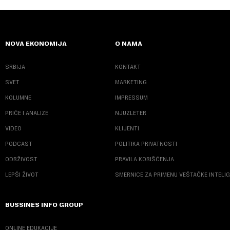
NOVA EKONOMIJA
O NAMA
SRBIJA
KONTAKT
SVET
MARKETING
KOLUMNE
IMPRESSUM
PRIČE I ANALIZE
NJUZLETER
VIDEO
KLIJENTI
PODCAST
POLITIKA PRIVATNOSTI
ODRŽIVOST
PRAVILA KORIŠĆENJA
LEPŠI ŽIVOT
SMERNICE ZA PRIMENU VEŠTAČKE INTELI
BUSSINES INFO GROUP
ONLINE EDUKACIJE