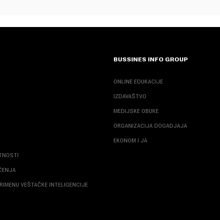
BUSSINES INFO GROUP
ONLINE EDUKACIJE
IZDAVAŠTVO
MEDIJSKE OBUKE
ORGANIZACIJA DOGADJAJA
EKONOM I JA
ATNOSTI
ŠĆENJA
RIMENU VEŠTAČKE INTELIGENCIJE