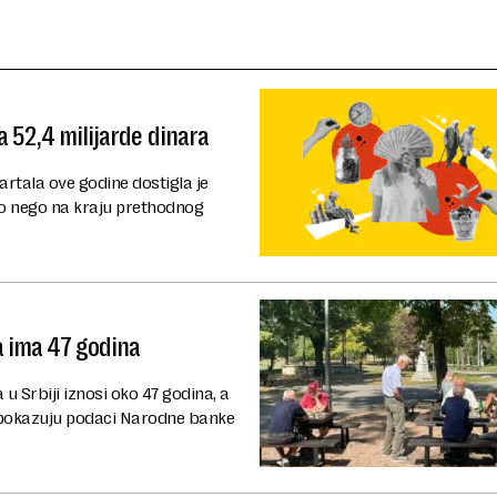
a 52,4 milijarde dinara
rtala ove godine dostigla je
sto nego na kraju prethodnog
a ima 47 godina
u Srbiji iznosi oko 47 godina, a
), pokazuju podaci Narodne banke