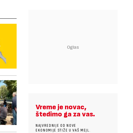
Vreme je novac,
štedimo ga za vas.
NAJVREDNIJE OD NOVE
EKONOMIJE STIŽE U VAŠ MEJL.