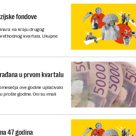
nzijske fondove
 dinara na kraju drugog
 prethodnog kvartala. Ukupne
građana u prvom kvartalu
romesečja ove godine uplaćivalo
u prošle godine. Oni su imali
ima 47 godina