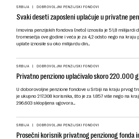
SRBIJA
DOBROVOLJNI PENZIJSKI FONDOVI
Svaki deseti zaposleni uplaćuje u privatne pe
Imovina penzijskih fondova (neto) iznosila je 51,8 milijardi
tromesečja ove godine i veća je za 4,2 odsto nego na kraju
uplate iznosile su oko milijardu din...
SRBIJA
DOBROVOLJNI PENZIJSKI FONDOVI
Privatno penziono uplaćivalo skoro 220.000 
U doborovoljne penzione fondove u Srbiji na kraju prvog t
je ukupno 217.308 korisnika, što je za 1.857 više nego na kraj
296.603 sklopljena ugovora...
SRBIJA
DOBROVOLJNI PENZIJSKI FONDOVI
Prosečni korisnik privatnog penzionog fonda 