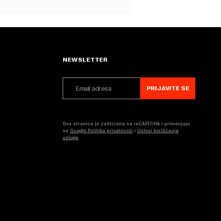
NEWSLETTER
PRIJAVITE SE
Ova stranica je zaštićena sa reCAPTCHA i primenjuju
se
Google Politika privatnosti
i
Uslovi korišćenja
usluge