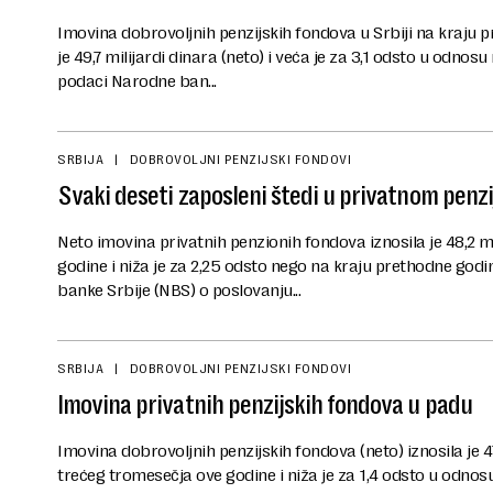
Imovina dobrovoljnih penzijskih fondova u Srbiji na kraju p
je 49,7 milijardi dinara (neto) i veća je za 3,1 odsto u odnos
podaci Narodne ban...
SRBIJA
DOBROVOLJNI PENZIJSKI FONDOVI
Svaki deseti zaposleni štedi u privatnom penz
Neto imovina privatnih penzionih fondova iznosila je 48,2 mi
godine i niža je za 2,25 odsto nego na kraju prethodne god
banke Srbije (NBS) o poslovanju...
SRBIJA
DOBROVOLJNI PENZIJSKI FONDOVI
Imovina privatnih penzijskih fondova u padu
Imovina dobrovoljnih penzijskih fondova (neto) iznosila je 47
trećeg tromesečja ove godine i niža je za 1,4 odsto u odno