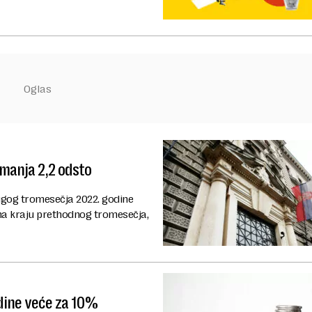
manja 2,2 odsto
ugog tromesečja 2022. godine
o na kraju prethodnog tromesečja,
dine veće za 10%