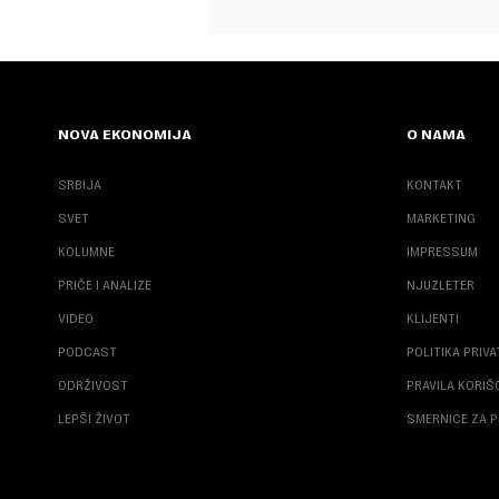
NOVA EKONOMIJA
O NAMA
SRBIJA
KONTAKT
SVET
MARKETING
KOLUMNE
IMPRESSUM
PRIČE I ANALIZE
NJUZLETER
VIDEO
KLIJENTI
PODCAST
POLITIKA PRIV
ODRŽIVOST
PRAVILA KORI
LEPŠI ŽIVOT
SMERNICE ZA P