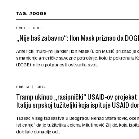
TAG: #DOGE
SVET
DOGE
„Nije baš zabavno“: Ilon Mask priznao da DOGE 
Američki multi-milijarder Ilon Mask (Elon Musk) priznao je
smanjenje američke savezne potrošnje, koju je pokrenula Ko
(DOGE), nije u potpunosti ostvarila svoj...
SRBIJA
CRTA
Tramp ukinuo „rasipnički“ USAID-ov projekat k
Italiju srpskoj tužiteljki koja ispituje USAID do
Tužilac Višeg tužilaštva u Beogradu Nenad Stefanović, ocen
isticanje" da je tužiteljka Jelena Milutinović Ziljkić, koja isp
dobijale donacije od...