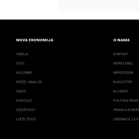
NOVA EKONOMIJA
O NAMA
SRBIJA
KONTAKT
SVET
MARKETING
KOLUMNE
IMPRESSUM
PRIČE I ANALIZE
NJUZLETER
VIDEO
KLIJENTI
PODCAST
POLITIKA PRIV
ODRŽIVOST
PRAVILA KORI
LEPŠI ŽIVOT
SMERNICE ZA P