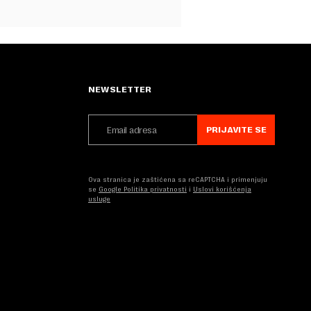
NEWSLETTER
PRIJAVITE SE
Ova stranica je zaštićena sa reCAPTCHA i primenjuju
se
Google Politika privatnosti
i
Uslovi korišćenja
usluge