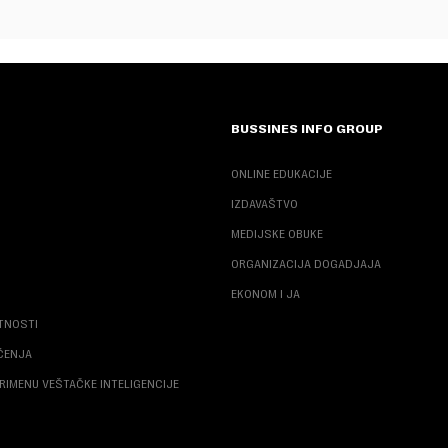
BUSSINES INFO GROUP
ONLINE EDUKACIJE
IZDAVAŠTVO
MEDIJSKE OBUKE
ORGANIZACIJA DOGADJAJA
EKONOM I JA
ATNOSTI
ŠĆENJA
RIMENU VEŠTAČKE INTELIGENCIJE