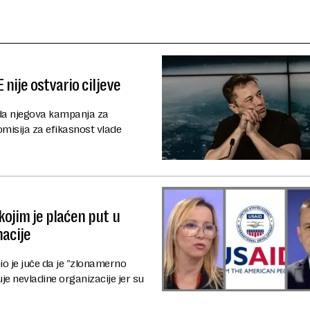
nije ostvario ciljeve
 da njegova kampanja za
misija za efikasnost vlade
ojim je plaćen put u
nacije
io je juče da je "zlonamerno
ituje nevladine organizacije jer su