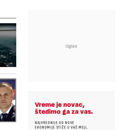
Vreme je novac,
štedimo ga za vas.
NAJVREDNIJE OD NOVE
EKONOMIJE STIŽE U VAŠ MEJL.