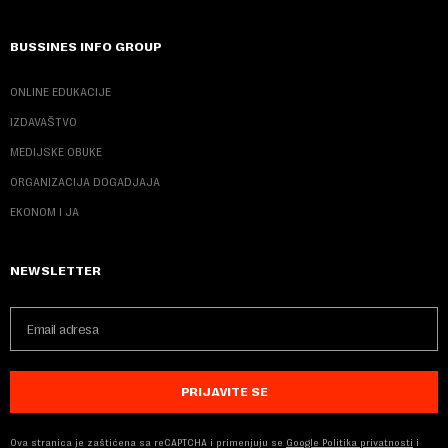
BUSSINES INFO GROUP
ONLINE EDUKACIJE
IZDAVAŠTVO
MEDIJSKE OBUKE
ORGANIZACIJA DOGADJAJA
EKONOM I JA
NEWSLETTER
PRIJAVITE SE
Ova stranica je zaštićena sa reCAPTCHA i primenjuju se
Google Politika privatnosti
i