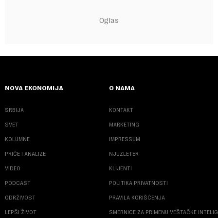
NOVA EKONOMIJA
O NAMA
SRBIJA
KONTAKT
SVET
MARKETING
KOLUMNE
IMPRESSUM
PRIČE I ANALIZE
NJUZLETER
VIDEO
KLIJENTI
PODCAST
POLITIKA PRIVATNOSTI
ODRŽIVOST
PRAVILA KORIŠĆENJA
LEPŠI ŽIVOT
SMERNICE ZA PRIMENU VEŠTAČKE INTELI