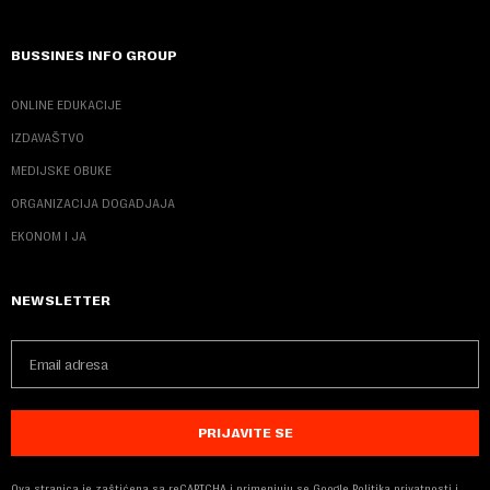
BUSSINES INFO GROUP
ONLINE EDUKACIJE
IZDAVAŠTVO
MEDIJSKE OBUKE
ORGANIZACIJA DOGADJAJA
EKONOM I JA
NEWSLETTER
PRIJAVITE SE
Ova stranica je zaštićena sa reCAPTCHA i primenjuju se
Google Politika privatnosti
i