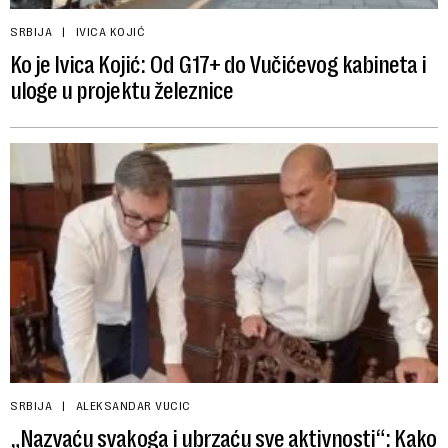
SRBIJA
IVICA KOJIĆ
Ko je Ivica Kojić: Od G17+ do Vučićevog kabineta i
uloge u projektu železnice
SRBIJA
ALEKSANDAR VUCIC
„Nazvaću svakoga i ubrzaću sve aktivnosti“: Kako