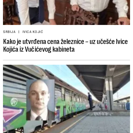
SRBIJA
IVICA KOJIĆ
Kako je utvrđena cena železnice – uz učešće Ivice
Kojića iz Vučićevog kabineta