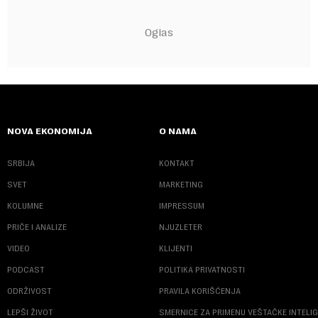
NOVA EKONOMIJA
O NAMA
SRBIJA
KONTAKT
SVET
MARKETING
KOLUMNE
IMPRESSUM
PRIČE I ANALIZE
NJUZLETER
VIDEO
KLIJENTI
PODCAST
POLITIKA PRIVATNOSTI
ODRŽIVOST
PRAVILA KORIŠĆENJA
LEPŠI ŽIVOT
SMERNICE ZA PRIMENU VEŠTAČKE INTELI