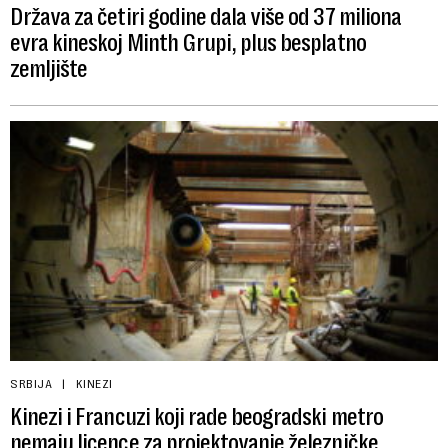
Država za četiri godine dala više od 37 miliona
evra kineskoj Minth Grupi, plus besplatno
zemljište
SRBIJA
KINEZI
Kinezi i Francuzi koji rade beogradski metro
nemaju licence za projektovanje železničke