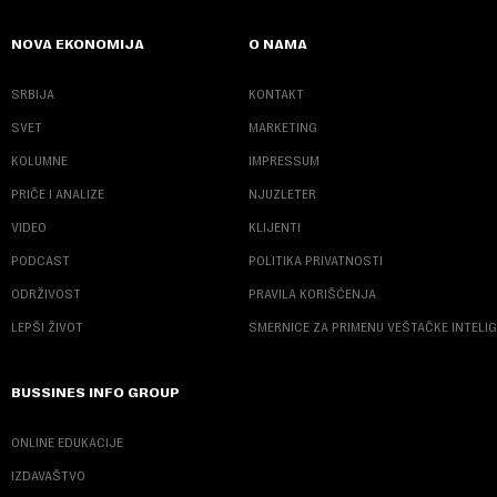
NOVA EKONOMIJA
O NAMA
SRBIJA
KONTAKT
SVET
MARKETING
KOLUMNE
IMPRESSUM
PRIČE I ANALIZE
NJUZLETER
VIDEO
KLIJENTI
PODCAST
POLITIKA PRIVATNOSTI
ODRŽIVOST
PRAVILA KORIŠĆENJA
LEPŠI ŽIVOT
SMERNICE ZA PRIMENU VEŠTAČKE INTELI
BUSSINES INFO GROUP
ONLINE EDUKACIJE
IZDAVAŠTVO