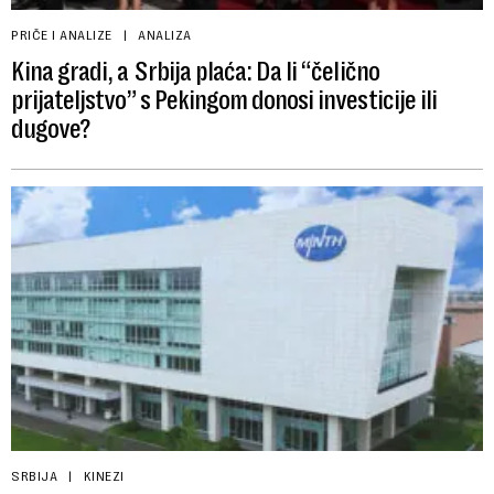
PRIČE I ANALIZE
ANALIZA
Kina gradi, a Srbija plaća: Da li “čelično
prijateljstvo” s Pekingom donosi investicije ili
dugove?
SRBIJA
KINEZI