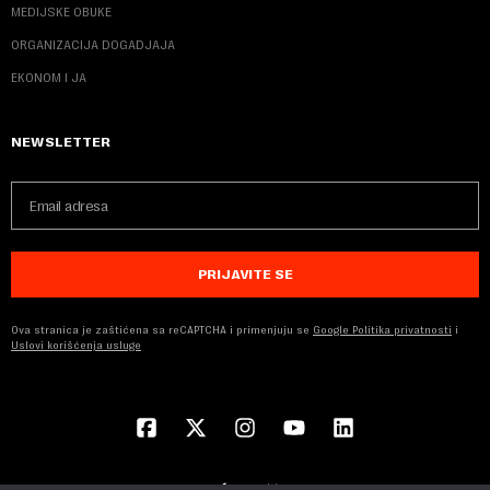
MEDIJSKE OBUKE
ORGANIZACIJA DOGADJAJA
EKONOM I JA
NEWSLETTER
PRIJAVITE SE
Ova stranica je zaštićena sa reCAPTCHA i primenjuju se
Google Politika privatnosti
i
Uslovi korišćenja usluge