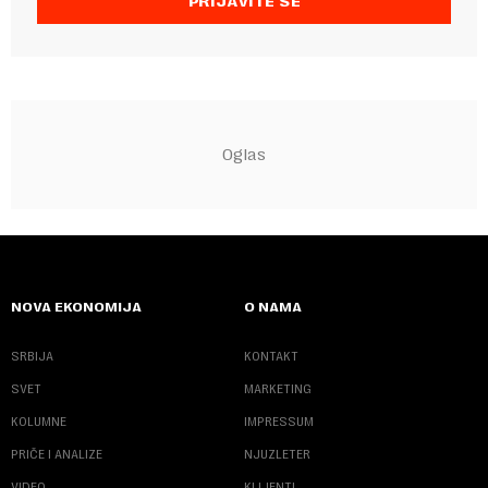
PRIJAVITE SE
NOVA EKONOMIJA
O NAMA
SRBIJA
KONTAKT
SVET
MARKETING
KOLUMNE
IMPRESSUM
PRIČE I ANALIZE
NJUZLETER
VIDEO
KLIJENTI