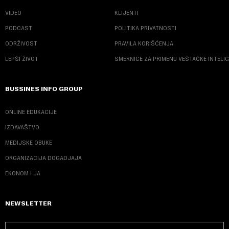
VIDEO
KLIJENTI
PODCAST
POLITIKA PRIVATNOSTI
ODRŽIVOST
PRAVILA KORIŠĆENJA
LEPŠI ŽIVOT
SMERNICE ZA PRIMENU VEŠTAČKE INTELI
BUSSINES INFO GROUP
ONLINE EDUKACIJE
IZDAVAŠTVO
MEDIJSKE OBUKE
ORGANIZACIJA DOGADJAJA
EKONOM I JA
NEWSLETTER