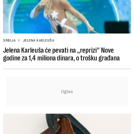
SRBIJA
JELENA KARLEUŠA
Jelena Karleuša će pevati na „reprizi“ Nove
godine za 1,4 miliona dinara, o trošku građana