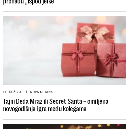
pronađu „ispod jelke“
LEPŠI ŽIVOT
NOVA GODINA
Tajni Deda Mraz ili Secret Santa – omiljena
novogodišnja igra među kolegama