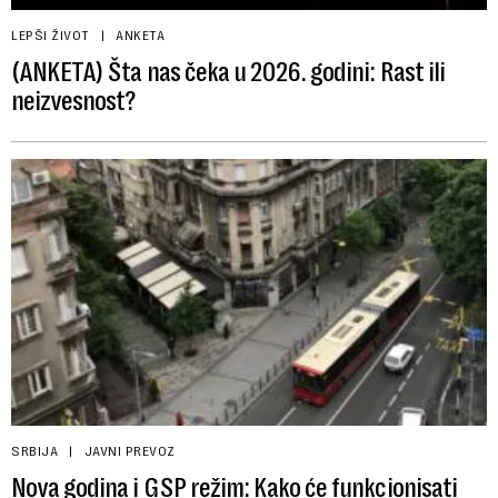
LEPŠI ŽIVOT
ANKETA
(ANKETA) Šta nas čeka u 2026. godini: Rast ili
neizvesnost?
SRBIJA
JAVNI PREVOZ
Nova godina i GSP režim: Kako će funkcionisati