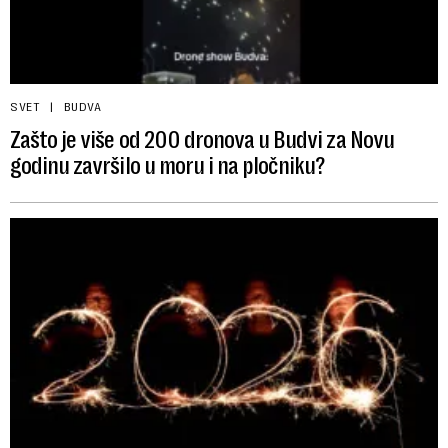
SVET
BUDVA
Zašto je više od 200 dronova u Budvi za Novu
godinu završilo u moru i na pločniku?