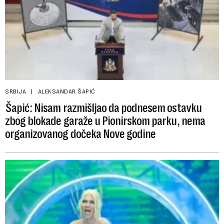
SRBIJA
ALEKSANDAR ŠAPIĆ
Šapić: Nisam razmišljao da podnesem ostavku
zbog blokade garaže u Pionirskom parku, nema
organizovanog dočeka Nove godine