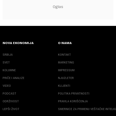
NOVA EKONOMIJA
O NAMA
SRBIJA
KONTAKT
SVET
MARKETING
KOLUMNE
IMPRESSUM
PRIČE I ANALIZE
NJUZLETER
VIDEO
KLIJENTI
PODCAST
POLITIKA PRIVATNOSTI
ODRŽIVOST
PRAVILA KORIŠĆENJA
LEPŠI ŽIVOT
SMERNICE ZA PRIMENU VEŠTAČKE INTELI