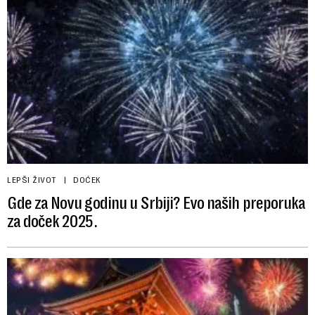
LEPŠI ŽIVOT
DOĆEK
Gde za Novu godinu u Srbiji? Evo naših preporuka
za doček 2025.