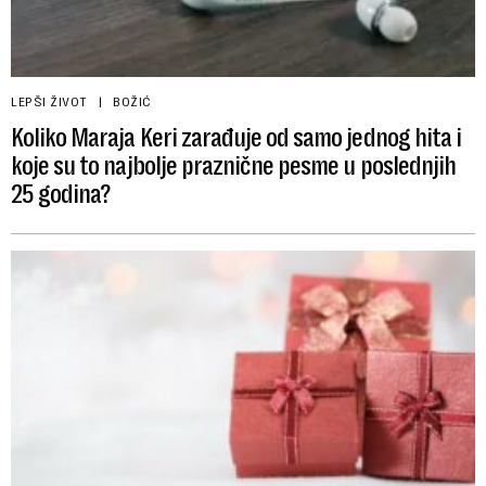
LEPŠI ŽIVOT
BOŽIĆ
Koliko Maraja Keri zarađuje od samo jednog hita i
koje su to najbolje praznične pesme u poslednjih
25 godina?