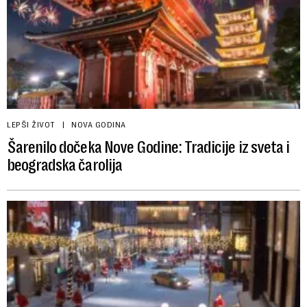
LEPŠI ŽIVOT
NOVA GODINA
Šarenilo dočeka Nove Godine: Tradicije iz sveta i
beogradska čarolija