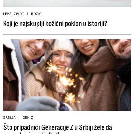
LEPŠI ŽIVOT
BOŽIĆ
Koji je najskuplji božićni poklon u istoriji?
SRBIJA
GEN Z
Šta pripadnici Generacije Z u Srbiji žele da