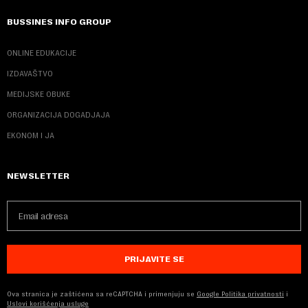
BUSSINES INFO GROUP
ONLINE EDUKACIJE
IZDAVAŠTVO
MEDIJSKE OBUKE
ORGANIZACIJA DOGADJAJA
EKONOM I JA
NEWSLETTER
PRIJAVITE SE
Ova stranica je zaštićena sa reCAPTCHA i primenjuju se
Google Politika privatnosti
i
Uslovi korišćenja usluge