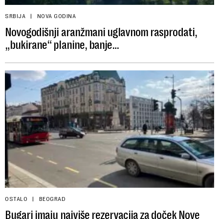
SRBIJA
NOVA GODINA
Novogodišnji aranžmani uglavnom rasprodati,
„bukirane“ planine, banje…
OSTALO
BEOGRAD
Bugari imaju najviše rezervacija za doček Nove