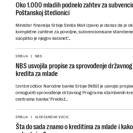
Oko 1.000 mladih podnelo zahtev za subvencio
Poštanskoj štedionici
Ministar finansija Srbije Siniša Mali izjavio je danas da je 
kompletne zahteve za povoljne, subvencionisane stambene k
saopštio je njegov kabinet."...
SRBIJA
NBS
NBS usvojila propise za sprovođenje državno
kredita za mlade
Izvršni odbor Narodne banke Srbije (NBS) je usvojio propis
omogućiti sprovođenje državnog Programa stambenih kredi
centralna banka."Predlož...
SRBIJA
ALEKSANDAR VUCIC
Šta do sada znamo o kreditima za mlade i kako 