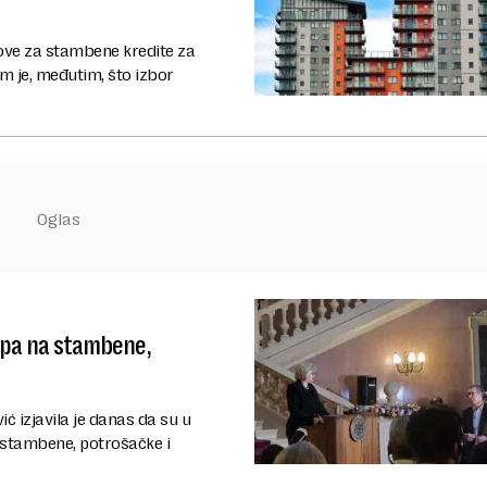
love za stambene kredite za
m je, međutim, što izbor
opa na stambene,
 izjavila je danas da su u
 stambene, potrošačke i