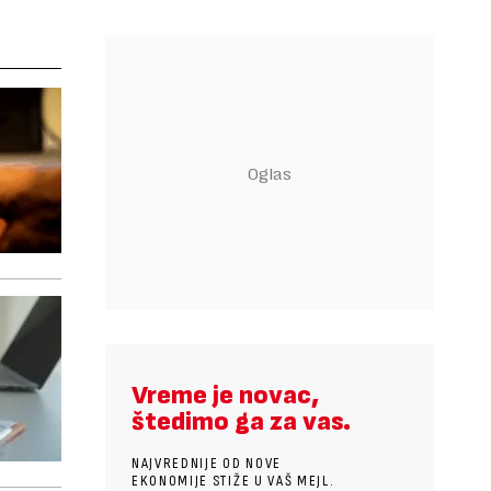
Vreme je novac,
štedimo ga za vas.
NAJVREDNIJE OD NOVE
EKONOMIJE STIŽE U VAŠ MEJL.