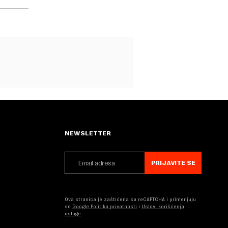
NEWSLETTER
PRIJAVITE SE
Ova stranica je zaštićena sa reCAPTCHA i primenjuju
se
Google Politika privatnosti
i
Uslovi korišćenja
usluge