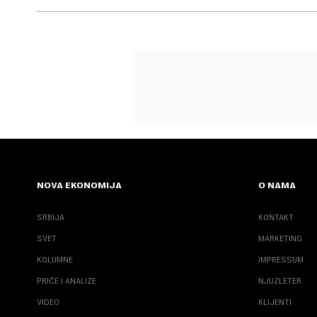
NOVA EKONOMIJA
O NAMA
SRBIJA
KONTAKT
SVET
MARKETING
KOLUMNE
IMPRESSUM
PRIČE I ANALIZE
NJUZLETER
VIDEO
KLIJENTI