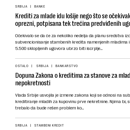
SRBIJA
BANKE
Krediti za mlade idu lošije nego što se očekivalo:
oprezni, potpisana tek trećina predviđenih ug
Očekivalo se da će za nekoliko nedelja da planu sredstva i
subvencionisanje stambenih kredita namenjenih mladima i
5.500 sklopljenih ugovora ubrzo biti iscrplje...
OSTALO
SRBIJA
BANKARSTVO
Dopuna Zakona o kreditima za stanove za mlade
nepokretnosti
Vlada Srbije usvojila je izmene zakona koji se odnosi na 
kreditiranje mladih za kupovinu prve nekretnine. Njima bi, 
trebalo da bude rešen problem ko...
SRBIJA
STAMBENI KREDIT