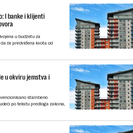
 I banke i klijenti
ovora
zdvojena u budžetu za
 da će predviđena kvota od
 u okviru jemstva i
subvencionisano stambeno
sudeći po tekstu predloga zakona,