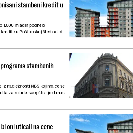
nisani stambeni kredit u
oko 1.000 mladih podnelo
redite u Poštanskoj štedionici,
g programa stambenih
e iz nadležnosti NBS kojima će se
ta za mlade, saopštila je danas
bi oni uticali na cene