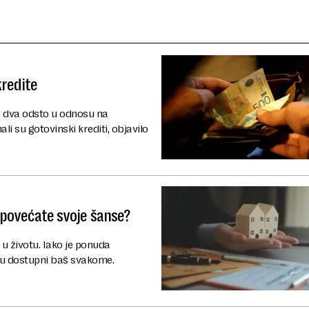
kredite
 dva odsto u odnosu na
ali su gotovinski krediti, objavilo
a povećate svoje šanse?
 u životu. Iako je ponuda
su dostupni baš svakome.