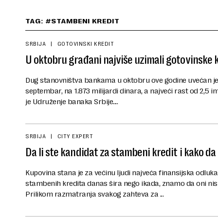
TAG: #STAMBENI KREDIT
SRBIJA
GOTOVINSKI KREDIT
U oktobru građani najviše uzimali gotovinske 
Dug stanovništva bankama u oktobru ove godine uvećan je
septembar, na 1.873 milijardi dinara, a najveći rast od 2,5 im
je Udruženje banaka Srbije....
SRBIJA
CITY EXPERT
Da li ste kandidat za stambeni kredit i kako d
Kupovina stana je za većinu ljudi najveća finansijska odluka
stambenih kredita danas šira nego ikada, znamo da oni ni
Prilikom razmatranja svakog zahteva za ...