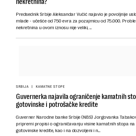
nekretnina?
Predsednik Srbije Aleksandar Vučić najavio je povoljnije us
mlade - učešće od 750 evra za pozajmicu od 75.000. Proble
nekretnina u ovom iznosu nije veliki, ...
SRBIJA
KAMATNE STOPE
Guvernerka najavila ograničenje kamatnih st
gotovinske i potrošačke kredite
Guverner Narodne banke Srbije (NBS) Jorgovanka Tabaković
pripremi propisi o ograničavanju visine kamatnih stopa na
gotovinske kredite, kao i na dozvoljeni i n...