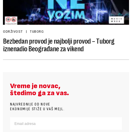
ODRŽIVOST
TUBORG
Bezbedan provod je najbolji provod – Tuborg
iznenadio Beograđane za vikend
Vreme je novac,
štedimo ga za vas.
NAJVREDNIJE OD NOVE
EKONOMIJE STIŽE U VAŠ MEJL.