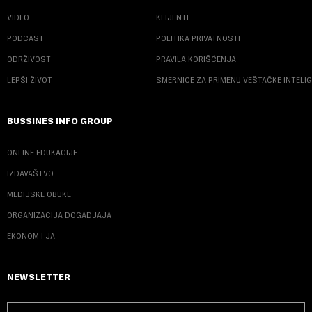
VIDEO
KLIJENTI
PODCAST
POLITIKA PRIVATNOSTI
ODRŽIVOST
PRAVILA KORIŠĆENJA
LEPŠI ŽIVOT
SMERNICE ZA PRIMENU VEŠTAČKE INTELI
BUSSINES INFO GROUP
ONLINE EDUKACIJE
IZDAVAŠTVO
MEDIJSKE OBUKE
ORGANIZACIJA DOGADJAJA
EKONOM I JA
NEWSLETTER