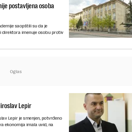
ije postavljena osoba
emije saopštili su da je
i direktora imenuje osobu protiv
roslav Lepir
lav Lepir je smenjen, potvrđeno
va ekonomija imala uvid, na