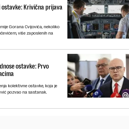
 ostavke: Krivična prijava
je Gorana Cvijovića, nekoliko
čevićem, više zaposlenih na
dnose ostavke: Prvo
racima
ja kolektivne ostavke, koja je
čević pozvao na sastanak.