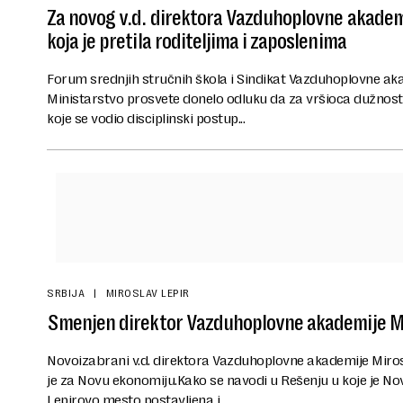
Za novog v.d. direktora Vazduhoplovne akadem
koja je pretila roditeljima i zaposlenima
Forum srednjih stručnih škola i Sindikat Vazduhoplovne akad
Ministarstvo prosvete donelo odluku da za vršioca dužnost
koje se vodio disciplinski postup...
SRBIJA
MIROSLAV LEPIR
Smenjen direktor Vazduhoplovne akademije Mi
Novoizabrani v.d. direktora Vazduhoplovne akademije Miros
je za Novu ekonomiju.Kako se navodi u Rešenju u koje je No
Lepirovo mesto postavljena j...