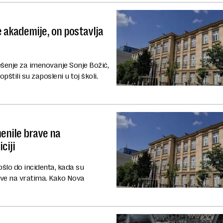
 akademije, on postavlja
šenje za imenovanje Sonje Božić,
tili su zaposleni u toj školi.
menile brave na
ciji
šlo do incidenta, kada su
ave na vratima. Kako Nova