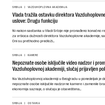
SRBIJA
VAZDUHOPLOVNA AKADEMIJA
Vlada tražila ostavku direktora Vazduhoplovne
uslove: Drugu funkciju
Ni nakon sastanka u Vladi Srbije nije pronađeno konačno re
za vršioca dužnosti direktora Vazduhoplovne akademije, saopš
Oni su prethodno predloži...
SRBIJA
KAMERE
Nepoznate osobe isključile video nadzor i pro
Vazduhoplovnoj akademiji, slučaj prijavljen poli
Na Vazduhoplovnoj akademiji u Beogradu u ponedeljak je do
nepoznate osobe isključile nadzorne kamere i zamenile br
ekonomija saznaje, o slučaju je obaveštena...
SRBIJA
OSTAVKA