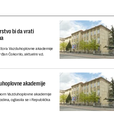
stvo bi da vrati
na
rektora Vazduhoplovne akademije
rđan Čokorilo, aktuelni v.d.
zduhoplovne akademije
remom Vazduhoplovne akademije
dina, oglasila se i Republička