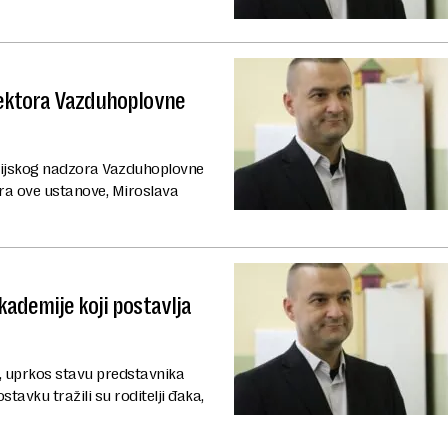
rektora Vazduhoplovne
cijskog nadzora Vazduhoplovne
ora ove ustanove, Miroslava
kademije koji postavlja
e, uprkos stavu predstavnika
tavku tražili su roditelji đaka,