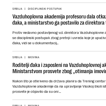
SRBIJA
DISCIPLINSKI POSTUPAK
Vazduhoplovna akademija profesoru dala otkaz
đaka, a ministarstvo ga postavilo za direktora 
Protiv nedavno postavljenog v.d. direktora Vazduhoplovne 
se disciplinski postupak zbog pretnji i uvreda koje je upući
đaka, vidi se u dokumentacij...
SRBIJA
IMOVINA
Roditelji đaka i zaposleni na Vazduhoplovnoj a
Ministarstvom prosvete zbog „otimanja imovi
Nakon što je otkriveno da država planira da Trening centar 
Vazduhoplovne akademije da na upravljanje Visokoj školi i
prosvete je objavilo da su oni ...
SRBIJA
IMOVINA