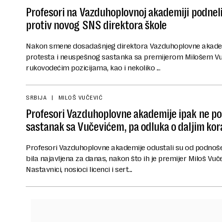
Profesori na Vazduhoplovnoj akademiji podneli
protiv novog SNS direktora škole
Nakon smene dosadašnjeg direktora Vazduhoplovne akademi
protesta i neuspešnog sastanka sa premijerom Milošem Vu
rukovodećim pozicijama, kao i nekoliko ...
SRBIJA
MILOŠ VUČEVIĆ
Profesori Vazduhoplovne akademije ipak ne po
sastanak sa Vučevićem, pa odluka o daljim ko
Profesori Vazduhoplovne akademije odustali su od podnošen
bila najavljena za danas, nakon što ih je premijer Miloš Vu
Nastavnici, nosioci licenci i sert...