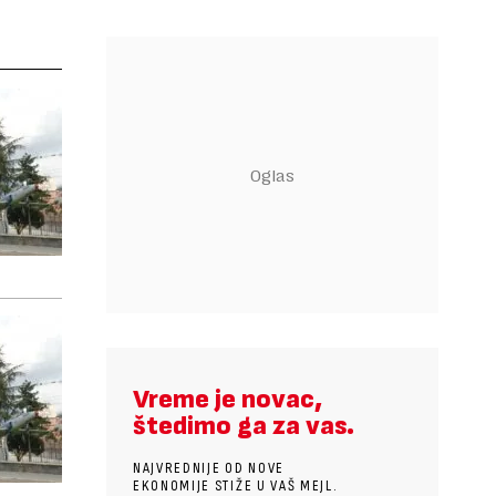
Vreme je novac,
štedimo ga za vas.
NAJVREDNIJE OD NOVE
EKONOMIJE STIŽE U VAŠ MEJL.