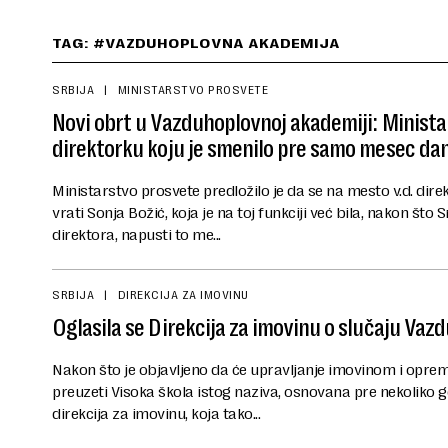
TAG: #VAZDUHOPLOVNA AKADEMIJA
SRBIJA
MINISTARSTVO PROSVETE
Novi obrt u Vazduhoplovnoj akademiji: Ministar
direktorku koju je smenilo pre samo mesec da
Ministarstvo prosvete predložilo je da se na mesto v.d. di
vrati Sonja Božić, koja je na toj funkciji već bila, nakon što S
direktora, napusti to me...
SRBIJA
DIREKCIJA ZA IMOVINU
Oglasila se Direkcija za imovinu o slučaju Va
Nakon što je objavljeno da će upravljanje imovinom i op
preuzeti Visoka škola istog naziva, osnovana pre nekoliko go
direkcija za imovinu, koja tako...