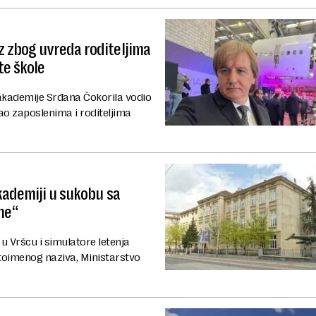
 zbog uvreda roditeljima
te škole
akademije Srđana Čokorila vodio
vao zaposlenima i roditeljima
kademiji u sukobu sa
ne“
u Vršcu i simulatore letenja
stoimenog naziva, Ministarstvo