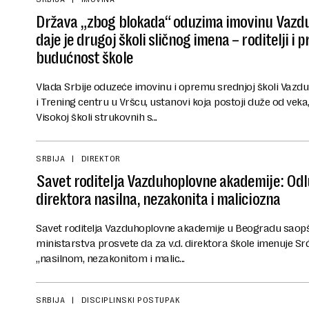
Država „zbog blokada“ oduzima imovinu Vazdu
daje je drugoj školi sličnog imena – roditelji i 
budućnost škole
Vlada Srbije oduzeće imovinu i opremu srednjoj školi Vaz
i Trening centru u Vršcu, ustanovi koja postoji duže od veka,
Visokoj školi strukovnih s...
SRBIJA
DIREKTOR
Savet roditelja Vazduhoplovne akademije: Odl
direktora nasilna, nezakonita i maliciozna
Savet roditelja Vazduhoplovne akademije u Beogradu saopšt
ministarstva prosvete da za v.d. direktora škole imenuje Sr
„nasilnom, nezakonitom i malic...
SRBIJA
DISCIPLINSKI POSTUPAK