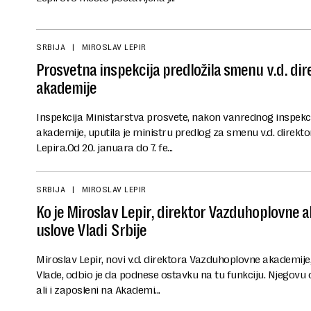
SRBIJA
MIROSLAV LEPIR
Prosvetna inspekcija predložila smenu v.d. di
akademije
Inspekcija Ministarstva prosvete, nakon vanrednog inspek
akademije, uputila je ministru predlog za smenu v.d. direkt
Lepira.Od 20. januara do 7. fe...
SRBIJA
MIROSLAV LEPIR
Ko je Miroslav Lepir, direktor Vazduhoplovne a
uslove Vladi Srbije
Miroslav Lepir, novi v.d. direktora Vazduhoplovne akademij
Vlade, odbio je da podnese ostavku na tu funkciju. Njegovu os
ali i zaposleni na Akademi...