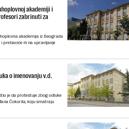
hoplovnoj akademiji i
profesori zabrinuti za
duhoplovna akademija iz Beograda
 i prebaciće ih na upravljanje
uka o imenovanju v.d.
io je da protestuje zbog odluke
đana Čokorila, koju smatraju