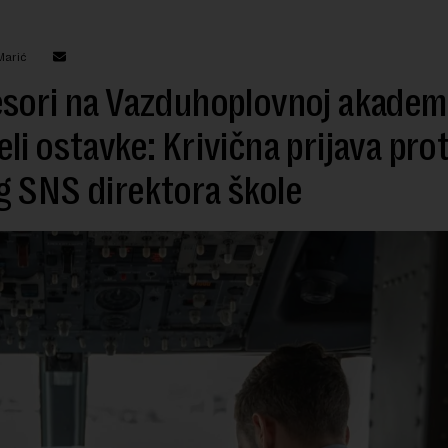
Marić
sori na Vazduhoplovnoj akademi
li ostavke: Krivična prijava prot
 SNS direktora škole