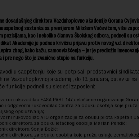
e dosadašnjeg direktora Vazduhoplovne akademije Gorana Cvijović
 neuspešnog sastanka sa premijerom Milošem Vučevićem, više zapos
 pozicijama, kao i nekoliko članova Školskog odbora, podneli su os
dikat Akademije je podneo krivičnu prijavu protiv novog v.d. direkto
epira zbog, kako kažu, samoovlašćenja – jer je predložio imenovan
 i pre nego što je zvanično stupio na funkciju.
avodi u saopštenju koje su potpisali predstavnici sindikata
h na Vazduhoplovnoj akademiji, do 13. januara, ostavke na
e funkcije podneli su sledeći zaposleni:
vorni rukovodilac EASA PART 147 ovlašćene organizacije Goran 
no i odgovorni rukovodilac Centra za obuku osoblja koje pruža
ljskog opsluživanja;
vorni rukovodilac ATO organizacije za obuku pilota kapetan Da
ćnik direktora za obuku letačkog osoblja Marjan Pendić;
nik direktora Sonja Božić;
ćnik direktora za obuku osoblja koje pruža usluge zemaljskog