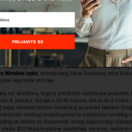
g opsluživanja od 9. januara obustavljen je rad i tog centr
i dalja procedura obaveštavanja Direktorata civilnog
ovstva Republike Srbije i EASA – Agencije Evropske unije
st vazdušnog saobraćaja o podnetim ostavkama odgovor
aca.
PRIJAVITE SE
na prijava protiv novog direktora
 u saopštenju se navodi da je
Sindikat podneo krivičnu prijavu p
ora Miroslava Lepira
, dosadašnjeg člana Gradskog veća Vršca
rpske napredne stranke.
uka v.d. direktora, koga je predložila ministarka prosvete,
noći 8. januara, tačnije u 20.46 časova, bila je da iz Vršca,
 mejla administrativno-tehničkog saradnika Nikoline Drag
irektoratu civilnog vazduhoplovstva antidatiran predlog n
redlog se odnosi na imenovanje novog odgovornog rukovo
 obuku ATO Vazduhoplovne akademije, naravno, nedavno 