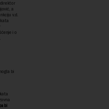
 direktor
jović, a
kciju v.d.
ikata
v
ćenje i o
.
mogla bi
ikata
zovna
pa bi