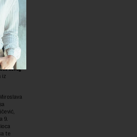
a.
 za
nih
rotiv novog
 iz
 Miroslava
 sa
ičević,
a 9.
dioca
sa te