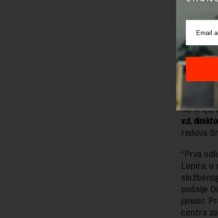
zemaljsko
Sada sled
vazduhopl
bezbedno
rukovodil
Krivič
Na kraju,
v.d. direkt
redova S
“Prva odl
Lepira, u 
službenog
pošalje D
januar. P
centra za