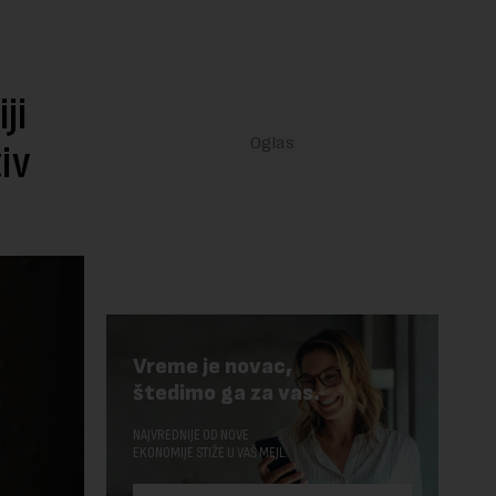
ji
iv
Vreme je novac,
štedimo ga za vas.
NAJVREDNIJE OD NOVE
EKONOMIJE STIŽE U VAŠ MEJL.