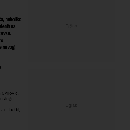
a, nekoliko
lenih na
tavke.
ra
je novog
 i
Cvijović,
 usluge
vor Lukić;