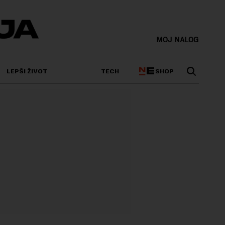
MOJ NALOG
SHOP
LEPŠI ŽIVOT
TECH