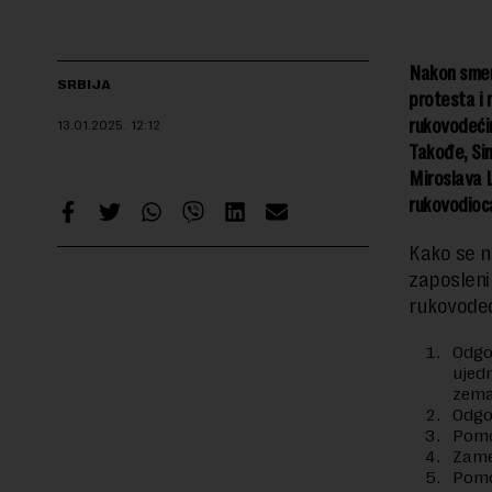
Nakon smen
SRBIJA
protesta i
rukovodećim
13.01.2025.
12:12
Takođe, Sin
Miroslava L
rukovodioca
Kako se n
zaposleni
rukovodeć
Odgo
ujed
zema
Odgo
Pomo
Zame
Pomo