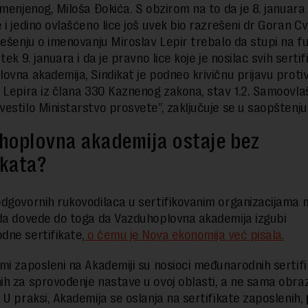
smenjenog, Miloša Đokića. S obzirom na to da je 8. januara
i jedino ovlašćeno lice još uvek bio razrešeni dr Goran Cvi
Rešenju o imenovanju Miroslav Lepir trebalo da stupi na fun
tek 9. januara i da je pravno lice koje je nosilac svih sertif
ovna akademija, Sindikat je podneo krivičnu prijavu proti
 Lepira iz člana 330 Kaznenog zakona, stav 1.2. Samoovlaš
estilo Ministarstvo prosvete”, zaključuje se u saopštenju
hoplovna akademija ostaje bez
ikata?
dgovornih rukovodilaca u sertifikovanim organizacijama 
da dovede do toga da Vazduhoplovna akademija izgubi
ne sertifikate,
o čemu je Nova ekonomija već pisala.
mi zaposleni na Akademiji su nosioci međunarodnih sertif
h za sprovođenje nastave u ovoj oblasti, a ne sama obra
 U praksi, Akademija se oslanja na sertifikate zaposlenih,