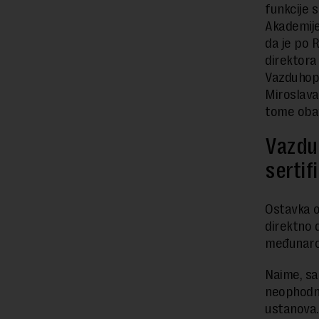
funkcije 
Akademije 
da je po 
direktora 
Vazduhopl
Miroslava
tome obav
Vazdu
sertif
Ostavka o
direktno 
međunarod
Naime, sa
neophodni
ustanova.