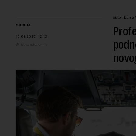
Autor: Dunja 
SRBIJA
Profe
13.01.2025.
12:12
podne
Nova ekonomija
novog