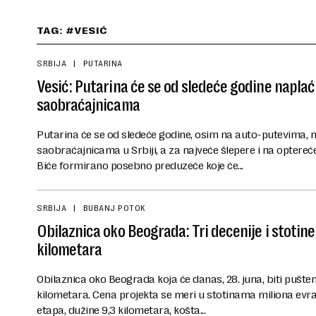
TAG: #VESIĆ
SRBIJA
PUTARINA
Vesić: Putarina će se od sledeće godine naplaći
saobraćajnicama
Putarina će se od sledeće godine, osim na auto-putevima, n
saobraćajnicama u Srbiji, a za najveće šlepere i na opter
Biće formirano posebno preduzeće koje će...
SRBIJA
BUBANJ POTOK
Obilaznica oko Beograda: Tri decenije i stotine
kilometara
Obilaznica oko Beograda koja će danas, 28. juna, biti pušten
kilometara. Cena projekta se meri u stotinama miliona evr
etapa, dužine 9,3 kilometara, košta...