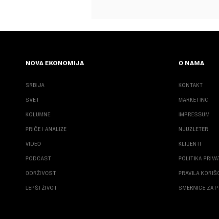
NOVA EKONOMIJA
O NAMA
SRBIJA
KONTAKT
SVET
MARKETING
KOLUMNE
IMPRESSUM
PRIČE I ANALIZE
NJUZLETER
VIDEO
KLIJENTI
PODCAST
POLITIKA PRIV
ODRŽIVOST
PRAVILA KORI
LEPŠI ŽIVOT
SMERNICE ZA P