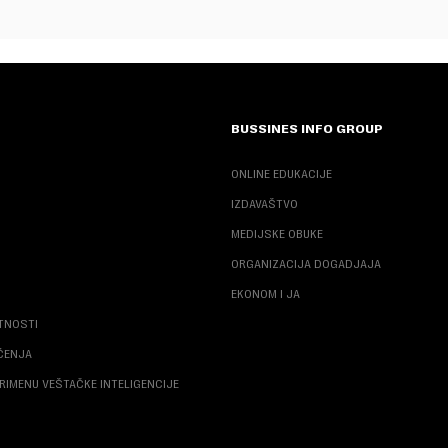
BUSSINES INFO GROUP
ONLINE EDUKACIJE
IZDAVAŠTVO
MEDIJSKE OBUKE
ORGANIZACIJA DOGADJAJA
EKONOM I JA
ATNOSTI
ŠĆENJA
RIMENU VEŠTAČKE INTELIGENCIJE