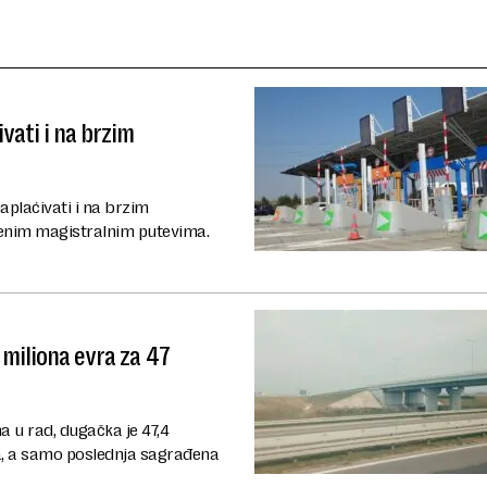
vati i na brzim
aplaćivati i na brzim
ećenim magistralnim putevima.
 miliona evra za 47
a u rad, dugačka je 47,4
a, a samo poslednja sagrađena