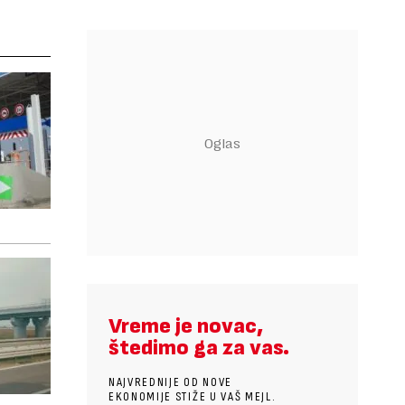
Vreme je novac,
štedimo ga za vas.
NAJVREDNIJE OD NOVE
EKONOMIJE STIŽE U VAŠ MEJL.