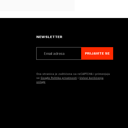
NEWSLETTER
PRIJAVITE SE
Ova stranica je zaštićena sa reCAPTCHA i primenjuju
se
Google Politika privatnosti
i
Uslovi korišćenja
usluge