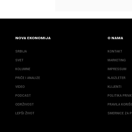
NOVA EKONOMIJA
O NAMA
SRBIJA
KONTAKT
SVET
MARKETING
KOLUMNE
IMPRESSUM
PRIČE I ANALIZE
NJUZLETER
VIDEO
KLIJENTI
PODCAST
POLITIKA PRIV
ODRŽIVOST
PRAVILA KORI
LEPŠI ŽIVOT
SMERNICE ZA P