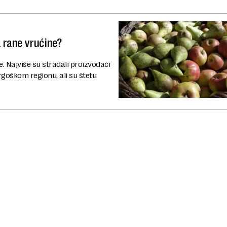
a rane vrućine?
e. Najviše su stradali proizvođači
goškom regionu, ali su štetu