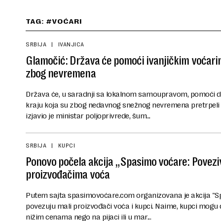
TAG: #VOĆARI
SRBIJA
IVANJICA
Glamočić: Država će pomoći ivanjičkim voćarim
zbog nevremena
Država će, u saradnji sa lokalnom samoupravom, pomoći 
kraju koja su zbog nedavnog snežnog nevremena pretrpeli 
izjavio je ministar poljoprivrede, šum...
SRBIJA
KUPCI
Ponovo počela akcija „Spasimo voćare: Povezi
proizvođačima voća
Putem sajta spasimovoćare.com organizovana je akcija "S
povezuju mali proizvođači voća i kupci. Naime, kupci mog
nižim cenama nego na pijaci ili u mar...