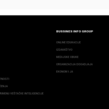
BUSSINES INFO GROUP
ONLINE EDUKACIJE
IZDAVAŠTVO
MEDIJSKE OBUKE
ORGANIZACIJA DOGADJAJA
EKONOM I JA
ATNOSTI
ŠĆENJA
RIMENU VEŠTAČKE INTELIGENCIJE