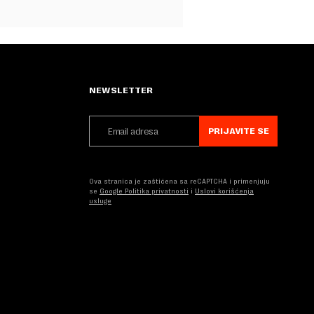
NEWSLETTER
PRIJAVITE SE
Ova stranica je zaštićena sa reCAPTCHA i primenjuju
se
Google Politika privatnosti
i
Uslovi korišćenja
usluge