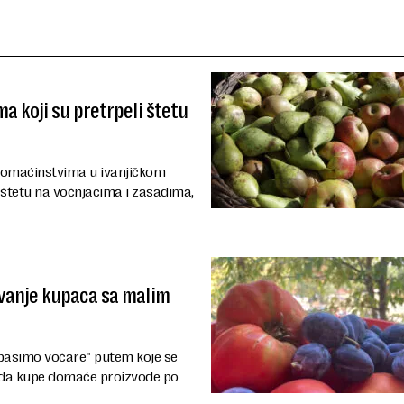
a koji su pretrpeli štetu
domaćinstvima u ivanjičkom
štetu na voćnjacima i zasadima,
vanje kupaca sa malim
pasimo voćare" putem koje se
u da kupe domaće proizvode po