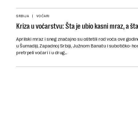
SRBIJA
VOĆARI
Kriza u voćarstvu: Šta je ubio kasni mraz, a št
Aprilski mraz i sneg značajno su oštetili rod voća ove godin
u Šumadiji, Zapadnoj Srbiji, Južnom Banatu i subotičko-hor
pretrpeli voćari i u drug...