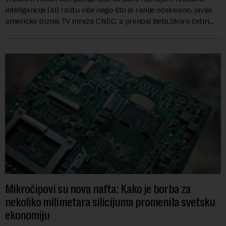
inteligancije (AI) rastu više nego što je ranije očekivano, javlja
američka biznis TV mreža CNBC, a prenosi Beta.Skoro četiri
godine nakon početk...
Mikročipovi su nova nafta: Kako je borba za
nekoliko milimetara silicijuma promenila svetsku
ekonomiju