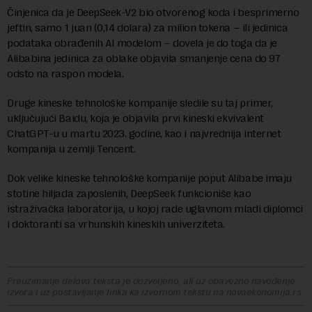
Činjenica da je DeepSeek-V2 bio otvorenog koda i besprimerno
jeftin, samo 1 juan (0,14 dolara) za milion tokena – ili jedinica
podataka obrađenih AI modelom – dovela je do toga da je
Alibabina jedinica za oblake objavila smanjenje cena do 97
odsto na raspon modela.
Druge kineske tehnološke kompanije sledile su taj primer,
uključujući Baidu, koja je objavila prvi kineski ekvivalent
ChatGPT-u u martu 2023. godine, kao i najvrednija internet
kompanija u zemlji Tencent.
Dok velike kineske tehnološke kompanije poput Alibabe imaju
stotine hiljada zaposlenih, DeepSeek funkcioniše kao
istraživačka laboratorija, u kojoj rade uglavnom mladi diplomci
i doktoranti sa vrhunskih kineskih univerziteta.
Preuzimanje delova teksta je dozvoljeno, ali uz obavezno navođenje
izvora i uz postavljanje linka ka izvornom tekstu na novaekonomija.rs