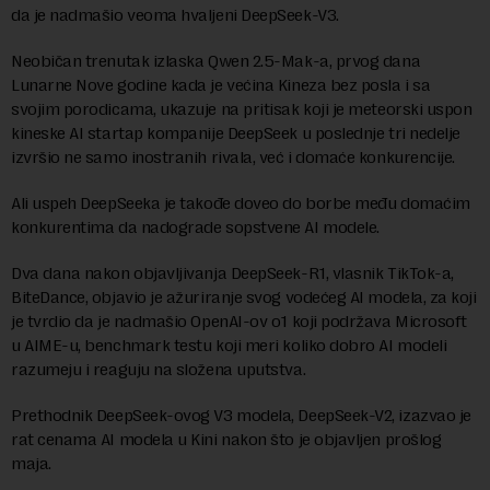
da je nadmašio veoma hvaljeni DeepSeek-V3.
Neobičan trenutak izlaska Qwen 2.5-Mak-a, prvog dana
Lunarne Nove godine kada je većina Kineza bez posla i sa
svojim porodicama, ukazuje na pritisak koji je meteorski uspon
kineske AI startap kompanije DeepSeek u poslednje tri nedelje
izvršio ne samo inostranih rivala, već i domaće konkurencije.
Ali uspeh DeepSeeka je takođe doveo do borbe među domaćim
konkurentima da nadograde sopstvene AI modele.
Dva dana nakon objavljivanja DeepSeek-R1, vlasnik TikTok-a,
BiteDance, objavio je ažuriranje svog vodećeg AI modela, za koji
je tvrdio da je nadmašio OpenAI-ov o1 koji podržava Microsoft
u AIME-u, benchmark testu koji meri koliko dobro AI modeli
razumeju i reaguju na složena uputstva.
Prethodnik DeepSeek-ovog V3 modela, DeepSeek-V2, izazvao je
rat cenama AI modela u Kini nakon što je objavljen prošlog
maja.