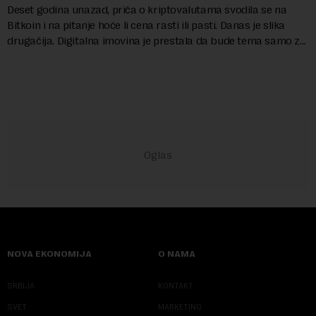
Deset godina unazad, priča o kriptovalutama svodila se na
Bitkoin i na pitanje hoće li cena rasti ili pasti. Danas je slika
drugačija. Digitalna imovina je prestala da bude tema samo za
entuzijaste i postala...
NOVA EKONOMIJA
O NAMA
SRBIJA
KONTAKT
SVET
MARKETING