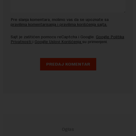
Pre slanja komentara, molimo vas da se upoznate sa
pravilima komentarisanja i pravilima korišćenja sajta.
Sajt je zaštićen pomocu reCaptcha i Google.
Google Politika
Privatnosti
i
Google Uslovi Korišćenja
su primenjeni.