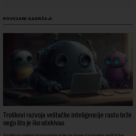
POVEZANI SADRŽAJI
Troškovi razvoja veštačke inteligencije rastu brže
nego što je iko očekivao
Troškovi velikih kompanija koje se bave razvojem veštačke