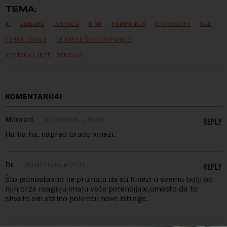
TEMA:
AI
ALIBABA
ISTRAGA
KINA
KOMPANIJA
MICROSOFT
SAD
TEHNOLOGIJA
TEHNOLOŠKE KOMPANIJE
VESTACKA INTELIGENCIJA
KOMENTARI(4)
Milorad
30.01.2025. u 19:32
REPLY
Ha ha ha, napred braćo kinezi.
Dr.
30.01.2025. u 21:31
REPLY
Što jednostavno ne priznaju da su Kinezi u svemu bolji od
njih,brže reaguju,imaju veće potencijale,umesto da to
shvate oni stalno pokreću nove istrage.