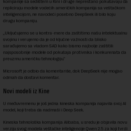
kompanije sa sedištem u Kini i druge neprestano pokušavaju da
repliciraju modele vodećih američkih kompanija sa veštačkom
inteligencijom, ne navodeći posebno DeepSeek ili bilo koju
drugu kompaniju.
„Uključujemo se u kontra-mere da zaštitimo našu intelektualnu
svojinu i verujemo da je od ključne važnosti da blisko
sarađujemo sa vladom SAD kako bismo najbolje zaštitili
najsposobnije modele od pokušaja protivnika i konkurenata da
preuzmu američku tehnologiju.“
Microsoft je odbio da komentariše, dok DeepSeek nije mogao
odmah da dostavi komentar.
Novi modeli iz Kine
U međuvremenu je još jedna kineska kompanija najavila svoj AI
model, koji treba da nadmaši i Deep Seek.
Kineska tehnološka kompanija Alibaba, u sredu je objavila novu
verziju svog modela veštačke inteligencije Qwen 2.5 za koji tvrdi