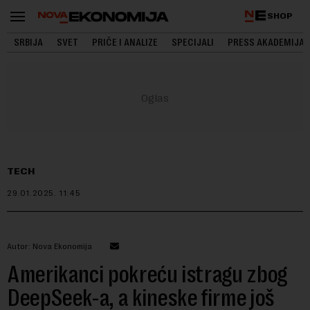
SHOP
SRBIJA
SVET
PRIČE I ANALIZE
SPECIJALI
PRESS AKADEMIJA
TECH
29.01.2025.
11:45
Autor: Nova Ekonomija
Amerikanci pokreću istragu zbog
DeepSeek-a, a kineske firme još