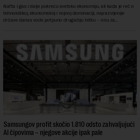
Nafta i gas i dalje pokreću svetsku ekonomiju, ali kada je reč o
tehnološkoj, ekonomskoj i vojnoj dominaciji, najrazvijenije
države danas vode potpuno drugačiju bitku – onu za
mikročipove. Iako su manji od n...
Samsungov profit skočio 1.810 odsto zahvaljujući
AI čipovima – njegove akcije ipak pale