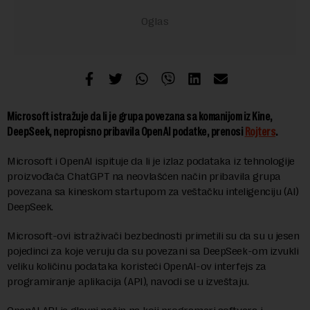
Microsoft istražuje da li je grupa povezana sa komanijom iz Kine,
DeepSeek, nepropisno pribavila OpenAI podatke, prenosi
Rojters
.
Microsoft i OpenAI ispituje da li je izlaz podataka iz tehnologije
proizvođača ChatGPT na neovlašćen način pribavila grupa
povezana sa kineskom startupom za veštačku inteligenciju (AI)
DeepSeek.
Microsoft-ovi istraživači bezbednosti primetili su da su u jesen
pojedinci za koje veruju da su povezani sa DeepSeek-om izvukli
veliku količinu podataka koristeći OpenAI-ov interfejs za
programiranje aplikacija (API), navodi se u izveštaju.