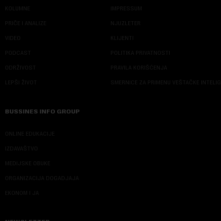
KOLUMNE
IMPRESSUM
PRIČE I ANALIZE
NJUZLETER
VIDEO
KLIJENTI
PODCAST
POLITIKA PRIVATNOSTI
ODRŽIVOST
PRAVILA KORIŠĆENJA
LEPŠI ŽIVOT
SMERNICE ZA PRIMENU VEŠTAČKE INTELI
BUSSINES INFO GROUP
ONLINE EDUKACIJE
IZDAVAŠTVO
MEDIJSKE OBUKE
ORGANIZACIJA DOGADJAJA
EKONOM I JA