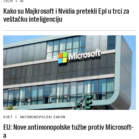
TECH
AI
Kako su Majkrosoft i Nvidia pretekli Epl u trci za
veštačku inteligenciju
SVET
ANTIMONOPOLSKI ZAKON
EU: Nove antimonopolske tužbe protiv Microsoft-
a