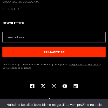
ORGANIZACIJA DOGADJAJA
EKONOM I JA
NEWSLETTER
PRIJAVITE SE
Ova stranica je zaštićena sa reCAPTCHA i primenjuju se
Google Politika privatnosti
i
Uslovi korišćenja usluge
Koristimo kolačiće kako bismo osigurali da vam pružimo najbolje