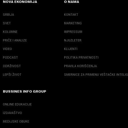
NOVA EKONOMIJA
O NAMA
SRBIJA
KONTAKT
SVET
MARKETING
KOLUMNE
IMPRESSUM
PRIČE I ANALIZE
NJUZLETER
VIDEO
KLIJENTI
PODCAST
POLITIKA PRIVATNOSTI
ODRŽIVOST
PRAVILA KORIŠĆENJA
LEPŠI ŽIVOT
SMERNICE ZA PRIMENU VEŠTAČKE INTELI
BUSSINES INFO GROUP
ONLINE EDUKACIJE
IZDAVAŠTVO
MEDIJSKE OBUKE