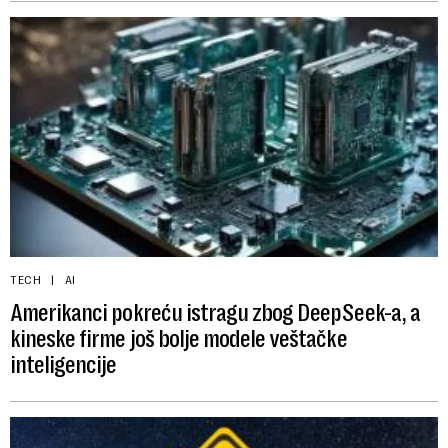
TECH
AI
Amerikanci pokreću istragu zbog DeepSeek-a, a
kineske firme još bolje modele veštačke
inteligencije