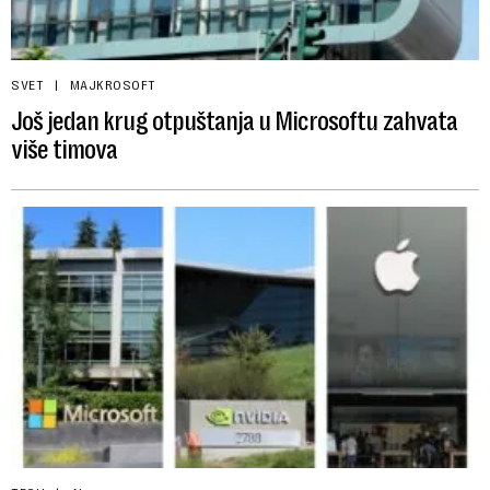
SVET
MAJKROSOFT
Još jedan krug otpuštanja u Microsoftu zahvata
više timova