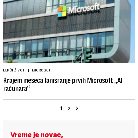
LEPŠI ŽIVOT
MICROSOFT
Krajem meseca lanisranje prvih Microsoft „AI
računara“
1
2
Vreme je novac,