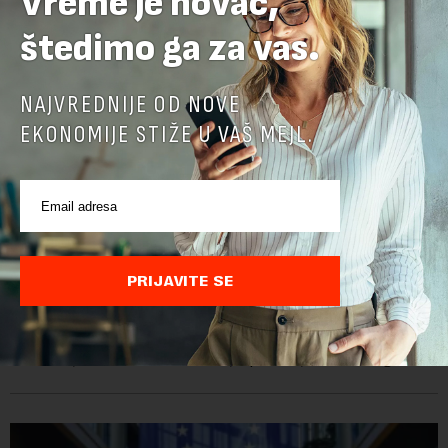
Vreme je novac,
štedimo ga za vas.
NAJVREDNIJE OD NOVE
EKONOMIJE STIŽE U VAŠ MEJL.
Ambasadorka Francuske: Napredak nije uklonio
sve prepreke
PRIJAVITE SE
Od oktobra 2025. godine, funkciju ambasadorke Francuske u
Srbiji obavlja Florans Ferari, karijerna diplomatkinja sa više od
tri decenije iskustva u francuskoj diplomatiji. Tokom bogate
karije...