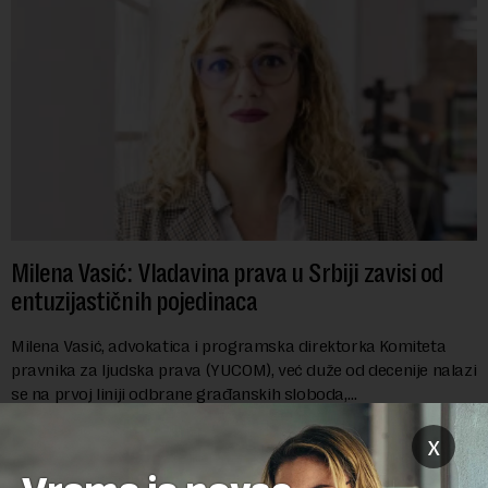
Milena Vasić: Vladavina prava u Srbiji zavisi od
entuzijastičnih pojedinaca
Milena Vasić, advokatica i programska direktorka Komiteta
pravnika za ljudska prava (YUCOM), već duže od decenije nalazi
se na prvoj liniji odbrane građanskih sloboda,
marginalizovanih grupa, žrtava diskrimi...
x