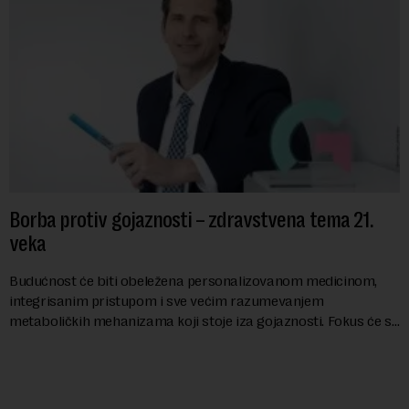
Borba protiv gojaznosti – zdravstvena tema 21.
veka
Budućnost će biti obeležena personalizovanom medicinom,
integrisanim pristupom i sve većim razumevanjem
metaboličkih mehanizama koji stoje iza gojaznosti. Fokus će se
sve više pomerati sa posledica na uzroke...