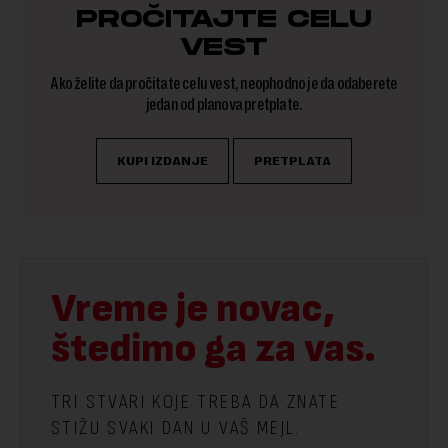
PROČITAJTE CELU
VEST
Ako želite da pročitate celu vest, neophodno je da odaberete
jedan od planova pretplate.
KUPI IZDANJE
PRETPLATA
Vreme je novac,
štedimo ga za vas.
TRI STVARI KOJE TREBA DA ZNATE
STIŽU SVAKI DAN U VAŠ MEJL.