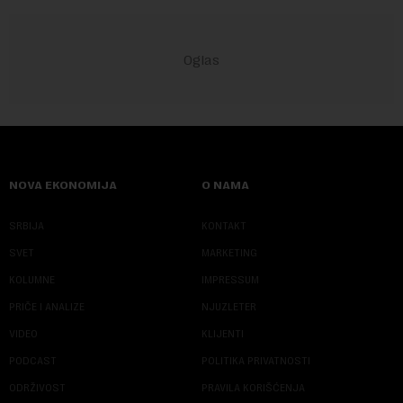
NOVA EKONOMIJA
O NAMA
SRBIJA
KONTAKT
SVET
MARKETING
KOLUMNE
IMPRESSUM
PRIČE I ANALIZE
NJUZLETER
VIDEO
KLIJENTI
PODCAST
POLITIKA PRIVATNOSTI
ODRŽIVOST
PRAVILA KORIŠĆENJA