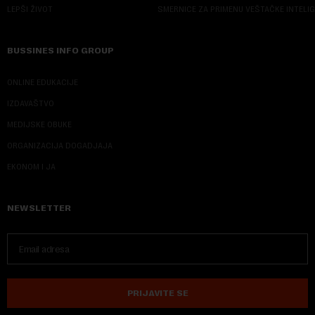
LEPŠI ŽIVOT
SMERNICE ZA PRIMENU VEŠTAČKE INTELI
BUSSINES INFO GROUP
ONLINE EDUKACIJE
IZDAVAŠTVO
MEDIJSKE OBUKE
ORGANIZACIJA DOGADJAJA
EKONOM I JA
NEWSLETTER
PRIJAVITE SE