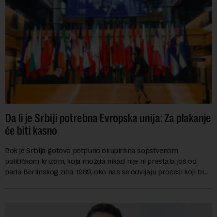
Da li je Srbiji potrebna Evropska unija: Za plakanje
će biti kasno
Dok je Srbija gotovo potpuno okupirana sopstvenom
političkom krizom, koja možda nikad nije ni prestala još od
pada Berlinskog zida 1989, oko nas se odvijaju procesi koji bi
mogli da promene geopolitičku arhi...