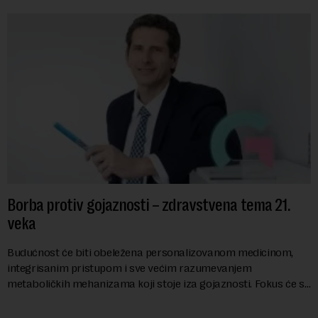
Borba protiv gojaznosti – zdravstvena tema 21.
veka
Budućnost će biti obeležena personalizovanom medicinom,
integrisanim pristupom i sve većim razumevanjem
metaboličkih mehanizama koji stoje iza gojaznosti. Fokus će se
sve više pomerati sa posledica na uzroke...