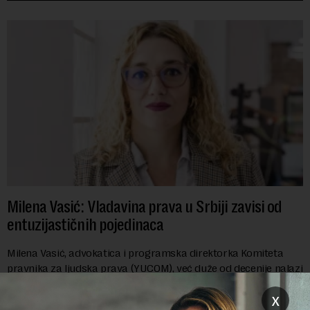
Milena Vasić: Vladavina prava u Srbiji zavisi od
entuzijastičnih pojedinaca
Milena Vasić, advokatica i programska direktorka Komiteta
pravnika za ljudska prava (YUCOM), već duže od decenije nalazi
se na prvoj liniji odbrane građanskih sloboda,
x
marginalizovanih grupa, žrtava diskrimi...