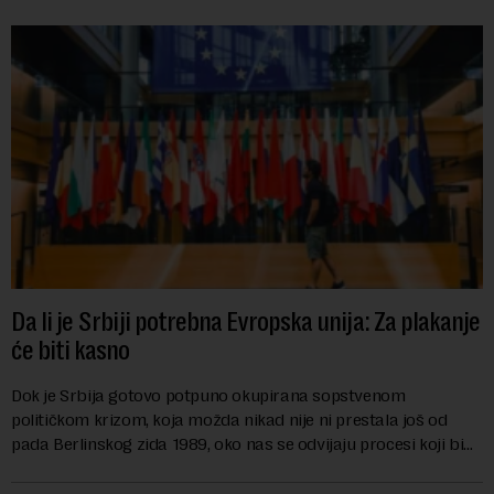
Da li je Srbiji potrebna Evropska unija: Za plakanje
će biti kasno
Dok je Srbija gotovo potpuno okupirana sopstvenom
političkom krizom, koja možda nikad nije ni prestala još od
pada Berlinskog zida 1989, oko nas se odvijaju procesi koji bi
mogli da promene geopolitičku arhi...