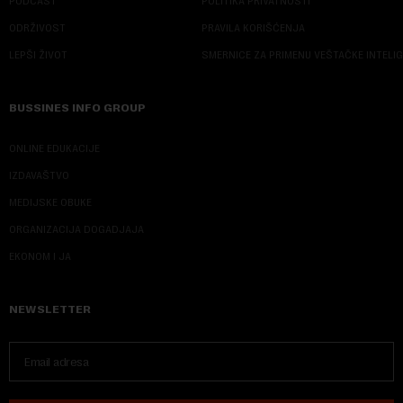
PODCAST
POLITIKA PRIVATNOSTI
ODRŽIVOST
PRAVILA KORIŠĆENJA
LEPŠI ŽIVOT
SMERNICE ZA PRIMENU VEŠTAČKE INTELI
BUSSINES INFO GROUP
ONLINE EDUKACIJE
IZDAVAŠTVO
MEDIJSKE OBUKE
ORGANIZACIJA DOGADJAJA
EKONOM I JA
NEWSLETTER