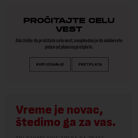
PROČITAJTE CELU
VEST
Ako želite da pročitate celu vest, neophodno je da odaberete
jedan od planova pretplate.
KUPI IZDANJE
PRETPLATA
Vreme je novac,
štedimo ga za vas.