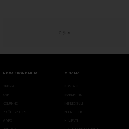
NOVA EKONOMIJA
O NAMA
SRBIJA
KONTAKT
SVET
MARKETING
KOLUMNE
IMPRESSUM
PRIČE I ANALIZE
NJUZLETER
VIDEO
KLIJENTI