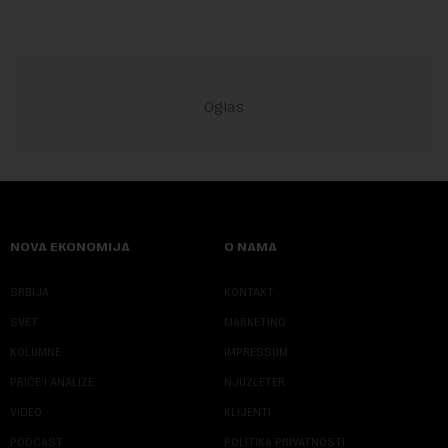
NOVA EKONOMIJA
O NAMA
SRBIJA
KONTAKT
SVET
MARKETING
KOLUMNE
IMPRESSUM
PRIČE I ANALIZE
NJUZLETER
VIDEO
KLIJENTI
PODCAST
POLITIKA PRIVATNOSTI