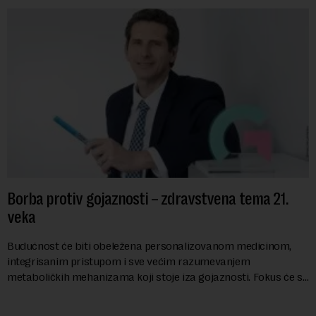
Borba protiv gojaznosti – zdravstvena tema 21.
veka
Budućnost će biti obeležena personalizovanom medicinom,
integrisanim pristupom i sve većim razumevanjem
metaboličkih mehanizama koji stoje iza gojaznosti. Fokus će se
sve više pomerati sa posledica na uzroke...