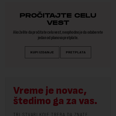
PROČITAJTE CELU
VEST
Ako želite da pročitate celu vest, neophodno je da odaberete
jedan od planova pretplate.
KUPI IZDANJE
PRETPLATA
Vreme je novac,
štedimo ga za vas.
TRI STVARI KOJE TREBA DA ZNATE