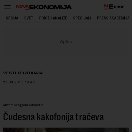
SHOP
SRBIJA
SVET
PRIČE I ANALIZE
SPECIJALI
PRESS AKADEMIJA
VESTI IZ IZDANJA
29.09.2018.
19:42
Autor: Dragana Nikoletić
Čudesna kakofonija tračeva