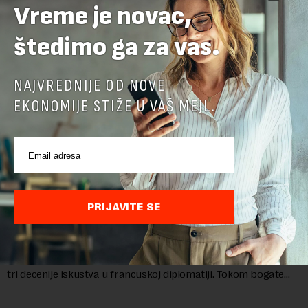
Vreme je novac,
štedimo ga za vas.
NAJVREDNIJE OD NOVE
EKONOMIJE STIŽE U VAŠ MEJL.
Ambasadorka Francuske: Napredak nije uklonio
PRIJAVITE SE
sve prepreke
Od oktobra 2025. godine, funkciju ambasadorke Francuske u
Srbiji obavlja Florans Ferari, karijerna diplomatkinja sa više od
tri decenije iskustva u francuskoj diplomatiji. Tokom bogate
karije...