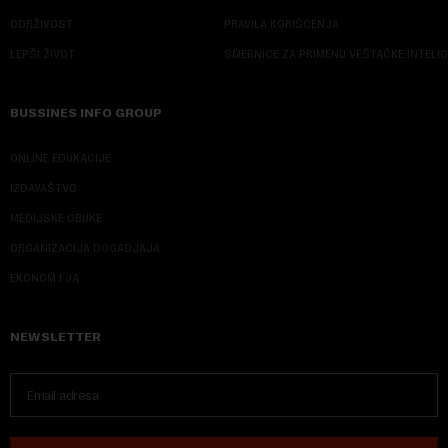
ODRŽIVOST
PRAVILA KORIŠĆENJA
LEPŠI ŽIVOT
SMERNICE ZA PRIMENU VEŠTAČKE INTELI
BUSSINES INFO GROUP
ONLINE EDUKACIJE
IZDAVAŠTVO
MEDIJSKE OBUKE
ORGANIZACIJA DOGADJAJA
EKONOM I JA
NEWSLETTER