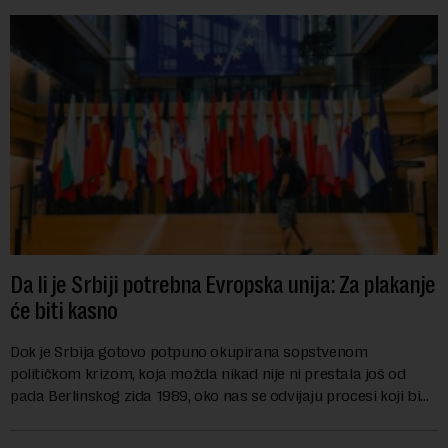
Da li je Srbiji potrebna Evropska unija: Za plakanje
će biti kasno
Dok je Srbija gotovo potpuno okupirana sopstvenom
političkom krizom, koja možda nikad nije ni prestala još od
pada Berlinskog zida 1989, oko nas se odvijaju procesi koji bi
mogli da promene geopolitičku arhi...