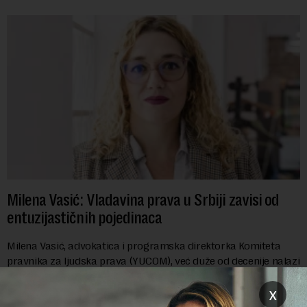
Milena Vasić: Vladavina prava u Srbiji zavisi od
entuzijastičnih pojedinaca
Milena Vasić, advokatica i programska direktorka Komiteta
pravnika za ljudska prava (YUCOM), već duže od decenije nalazi
se na prvoj liniji odbrane građanskih sloboda,
marginalizovanih grupa, žrtava diskrimi...
x