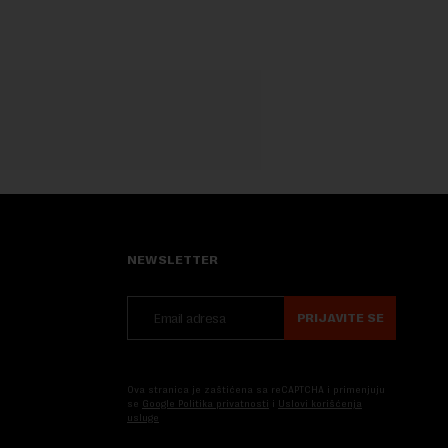
NEWSLETTER
PRIJAVITE SE
Ova stranica je zaštićena sa reCAPTCHA i primenjuju
se
Google Politika privatnosti
i
Uslovi korišćenja
usluge