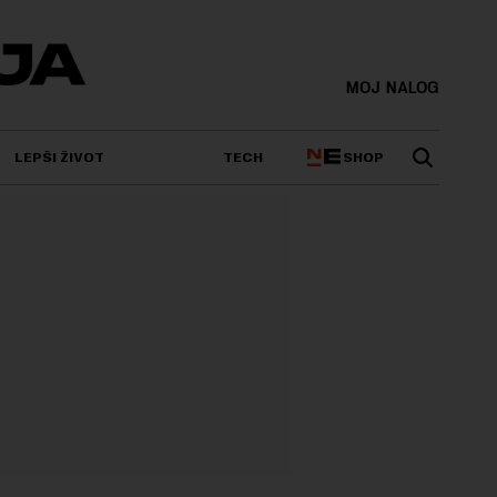
MOJ NALOG
SHOP
LEPŠI ŽIVOT
TECH