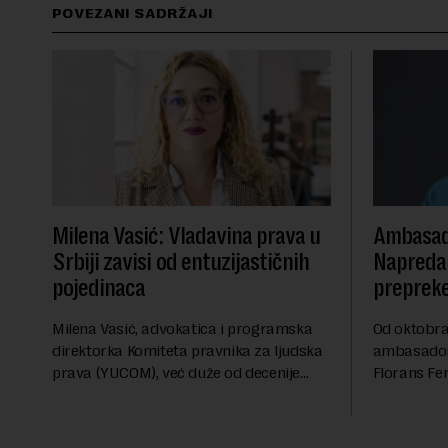
POVEZANI SADRŽAJI
Milena Vasić: Vladavina prava u
Ambasad
Srbiji zavisi od entuzijastičnih
Napredak
pojedinaca
preprek
Milena Vasić, advokatica i programska
Od oktobra 
direktorka Komiteta pravnika za ljudska
ambasadork
prava (YUCOM), već duže od decenije
Florans Fer
nalazi se na prvoj liniji odbrane
sa više od 
građanskih sloboda, marginalizovanih
francuskoj
grupa, žrtava diskrimi...
karije...