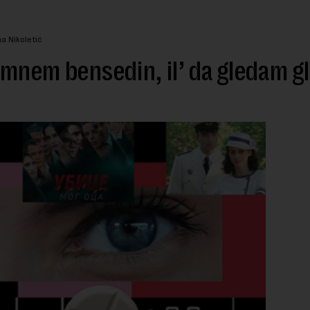
a Nikoletić
mnem bensedin, il’ da gledam 