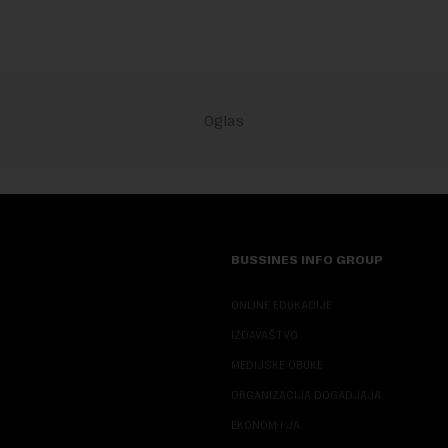
BUSSINES INFO GROUP
ONLINE EDUKACIJE
IZDAVAŠTVO
MEDIJSKE OBUKE
ORGANIZACIJA DOGADJAJA
EKONOM I JA