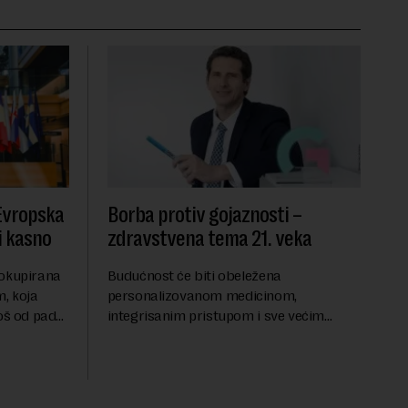
 Evropska
Borba protiv gojaznosti –
i kasno
zdravstvena tema 21. veka
 okupirana
Budućnost će biti obeležena
, koja
personalizovanom medicinom,
još od pada
integrisanim pristupom i sve većim
se odvijaju
razumevanjem metaboličkih
ene
mehanizama koji stoje iza gojaznosti.
Fokus će se sve više pomerati sa
posledica na uzroke...