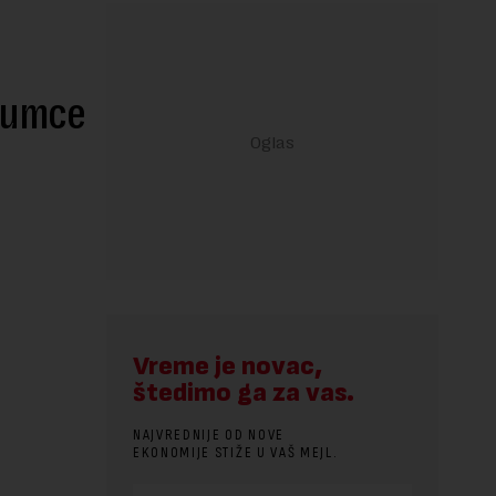
glumce
Vreme je novac,
štedimo ga za vas.
NAJVREDNIJE OD NOVE
EKONOMIJE STIŽE U VAŠ MEJL.