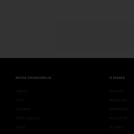
NOVA EKONOMIJA
O NAMA
SRBIJA
KONTAKT
SVET
MARKETING
KOLUMNE
IMPRESSUM
PRIČE I ANALIZE
NJUZLETER
VIDEO
KLIJENTI