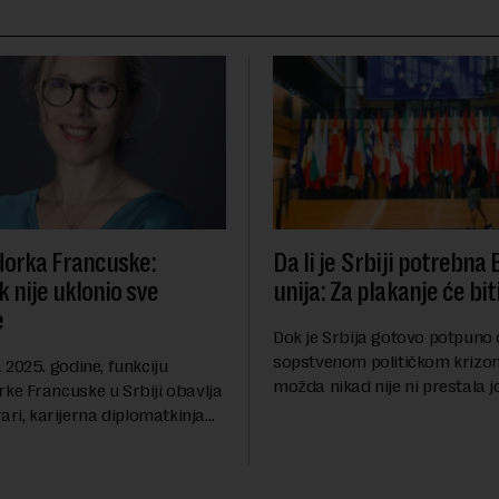
orka Francuske:
Da li je Srbiji potrebna
 nije uklonio sve
unija: Za plakanje će bit
e
Dok je Srbija gotovo potpuno
sopstvenom političkom krizom
2025. godine, funkciju
možda nikad nije ni prestala 
e Francuske u Srbiji obavlja
Berlinskog zida 1989, oko nas 
ari, karijerna diplomatkinja
procesi koji bi mogli da prom
tri decenije iskustva u
geopolitičku arhi...
 diplomatiji. Tokom bogate