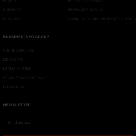
PODCAST
POLITIKA PRIVATNOSTI
ODRŽIVOST
PRAVILA KORIŠĆENJA
LEPŠI ŽIVOT
SMERNICE ZA PRIMENU VEŠTAČKE INTELI
BUSSINES INFO GROUP
ONLINE EDUKACIJE
IZDAVAŠTVO
MEDIJSKE OBUKE
ORGANIZACIJA DOGADJAJA
EKONOM I JA
NEWSLETTER