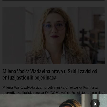
Milena Vasić: Vladavina prava u Srbiji zavisi od
entuzijastičnih pojedinaca
Milena Vasić, advokatica i programska direktorka Komiteta
pravnika za ljudska prava (YUCOM), već duže od decenije nalazi
se na prvoj liniji odbrane građanskih sloboda,
x
marginalizovanih grupa, žrtava diskrimi...