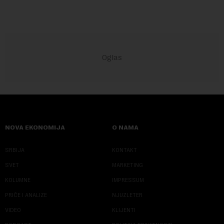
NOVA EKONOMIJA
O NAMA
SRBIJA
KONTAKT
SVET
MARKETING
KOLUMNE
IMPRESSUM
PRIČE I ANALIZE
NJUZLETER
VIDEO
KLIJENTI