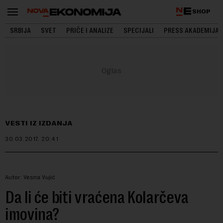
SHOP
SRBIJA
SVET
PRIČE I ANALIZE
SPECIJALI
PRESS AKADEMIJA
VESTI IZ IZDANJA
30.03.2017.
20:41
Autor: Vesna Vujić
Da li će biti vraćena Kolarčeva
imovina?