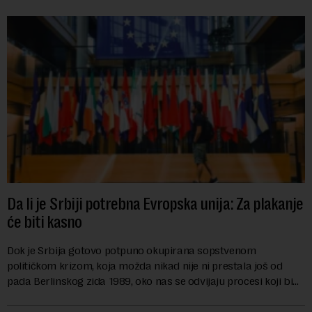
Da li je Srbiji potrebna Evropska unija: Za plakanje
će biti kasno
Dok je Srbija gotovo potpuno okupirana sopstvenom
političkom krizom, koja možda nikad nije ni prestala još od
pada Berlinskog zida 1989, oko nas se odvijaju procesi koji bi
mogli da promene geopolitičku arhi...