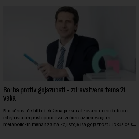
Borba protiv gojaznosti – zdravstvena tema 21.
veka
Budućnost će biti obeležena personalizovanom medicinom,
integrisanim pristupom i sve većim razumevanjem
metaboličkih mehanizama koji stoje iza gojaznosti. Fokus će se
sve više pomerati sa posledica na uzroke...