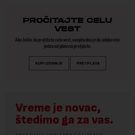
PROČITAJTE CELU
VEST
Ako želite da pročitate celu vest, neophodno je da odaberete
jedan od planova pretplate.
KUPI IZDANJE
PRETPLATA
Vreme je novac,
štedimo ga za vas.