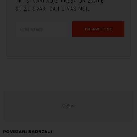
TRI STVARI KOJE TREBA DA ZNATE
STIŽU SVAKI DAN U VAŠ MEJL.
PRIJAVITE SE
POVEZANI SADRŽAJI