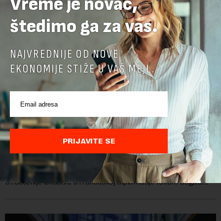
Vreme je novac,
štedimo ga za vas.
NAJVREDNIJE OD NOVE
EKONOMIJE STIŽE U VAŠ MEJL.
Ambasadorka Francuske: Napredak nije uklonio
sve prepreke
PRIJAVITE SE
Od oktobra 2025. godine, funkciju ambasadorke Francuske u
Srbiji obavlja Florans Ferari, karijerna diplomatkinja sa više od
tri decenije iskustva u francuskoj diplomatiji. Tokom bogate
karije...