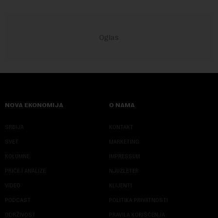
NOVA EKONOMIJA
O NAMA
SRBIJA
KONTAKT
SVET
MARKETING
KOLUMNE
IMPRESSUM
PRIČE I ANALIZE
NJUZLETER
VIDEO
KLIJENTI
PODCAST
POLITIKA PRIVATNOSTI
ODRŽIVOST
PRAVILA KORIŠĆENJA