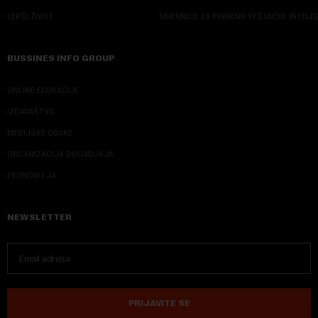
LEPŠI ŽIVOT
SMERNICE ZA PRIMENU VEŠTAČKE INTELI
BUSSINES INFO GROUP
ONLINE EDUKACIJE
IZDAVAŠTVO
MEDIJSKE OBUKE
ORGANIZACIJA DOGADJAJA
EKONOM I JA
NEWSLETTER
PRIJAVITE SE