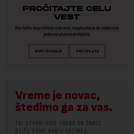
PROČITAJTE CELU
VEST
Ako želite da pročitate celu vest, neophodno je da odaberete
jedan od planova pretplate.
KUPI IZDANJE
PRETPLATA
Vreme je novac,
štedimo ga za vas.
TRI STVARI KOJE TREBA DA ZNATE
STIŽU SVAKI DAN U VAŠ MEJL.