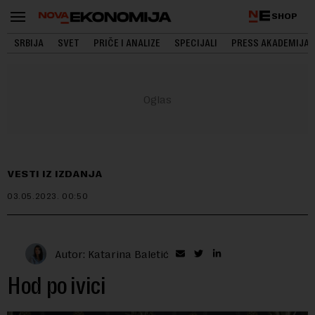
SHOP
SRBIJA
SVET
PRIČE I ANALIZE
SPECIJALI
PRESS AKADEMIJA
VESTI IZ IZDANJA
03.05.2023.
00:50
Autor: Katarina Baletić
Hod po ivici