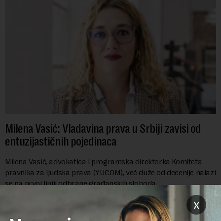
Milena Vasić: Vladavina prava u Srbiji zavisi od
entuzijastičnih pojedinaca
Milena Vasić, advokatica i programska direktorka Komiteta
pravnika za ljudska prava (YUCOM), već duže od decenije nalazi
se na prvoj liniji odbrane građanskih sloboda,
marginalizovanih grupa, žrtava diskrimi...
x