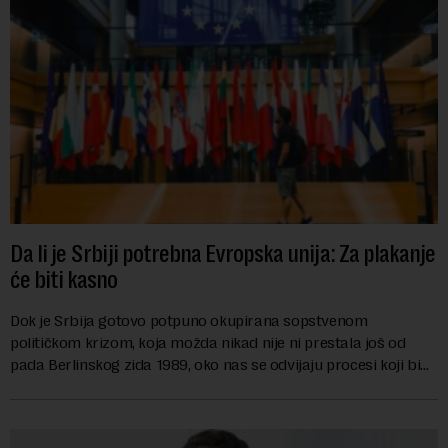
Da li je Srbiji potrebna Evropska unija: Za plakanje
će biti kasno
Dok je Srbija gotovo potpuno okupirana sopstvenom
političkom krizom, koja možda nikad nije ni prestala još od
pada Berlinskog zida 1989, oko nas se odvijaju procesi koji bi
mogli da promene geopolitičku arhi...