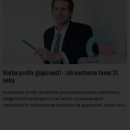
Borba protiv gojaznosti – zdravstvena tema 21.
veka
Budućnost će biti obeležena personalizovanom medicinom,
integrisanim pristupom i sve većim razumevanjem
metaboličkih mehanizama koji stoje iza gojaznosti. Fokus će se
sve više pomerati sa posledica na uzroke...