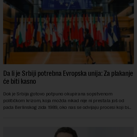
Da li je Srbiji potrebna Evropska unija: Za plakanje
će biti kasno
Dok je Srbija gotovo potpuno okupirana sopstvenom
političkom krizom, koja možda nikad nije ni prestala još od
pada Berlinskog zida 1989, oko nas se odvijaju procesi koji bi
mogli da promene geopolitičku arhi...