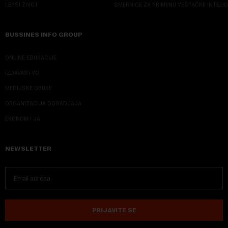
LEPŠI ŽIVOT
SMERNICE ZA PRIMENU VEŠTAČKE INTELI
BUSSINES INFO GROUP
ONLINE EDUKACIJE
IZDAVAŠTVO
MEDIJSKE OBUKE
ORGANIZACIJA DOGADJAJA
EKONOM I JA
NEWSLETTER
PRIJAVITE SE