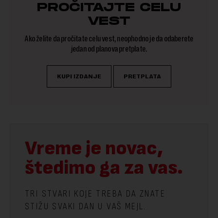
PROČITAJTE CELU
VEST
Ako želite da pročitate celu vest, neophodno je da odaberete
jedan od planova pretplate.
KUPI IZDANJE
PRETPLATA
Vreme je novac,
štedimo ga za vas.
TRI STVARI KOJE TREBA DA ZNATE
STIŽU SVAKI DAN U VAŠ MEJL.