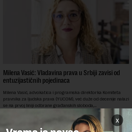
Milena Vasić: Vladavina prava u Srbiji zavisi od
entuzijastičnih pojedinaca
Milena Vasić, advokatica i programska direktorka Komiteta
pravnika za ljudska prava (YUCOM), već duže od decenije nalazi
se na prvoj liniji odbrane građanskih sloboda,
marginalizovanih grupa, žrtava diskrimi...
x