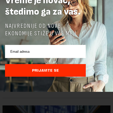
Vreme je novac,
štedimo ga za vas.
NAJVREDNIJE OD NOVE
EKONOMIJE STIŽE U VAŠ MEJL.
Ambasadorka Francuske: Napredak nije uklonio
sve prepreke
PRIJAVITE SE
Od oktobra 2025. godine, funkciju ambasadorke Francuske u
Srbiji obavlja Florans Ferari, karijerna diplomatkinja sa više od
tri decenije iskustva u francuskoj diplomatiji. Tokom bogate
karije...