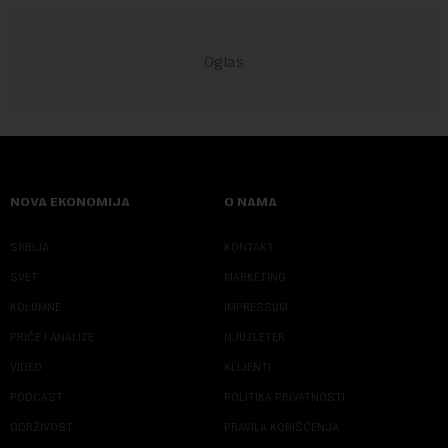
NOVA EKONOMIJA
O NAMA
SRBIJA
KONTAKT
SVET
MARKETING
KOLUMNE
IMPRESSUM
PRIČE I ANALIZE
NJUZLETER
VIDEO
KLIJENTI
PODCAST
POLITIKA PRIVATNOSTI
ODRŽIVOST
PRAVILA KORIŠĆENJA