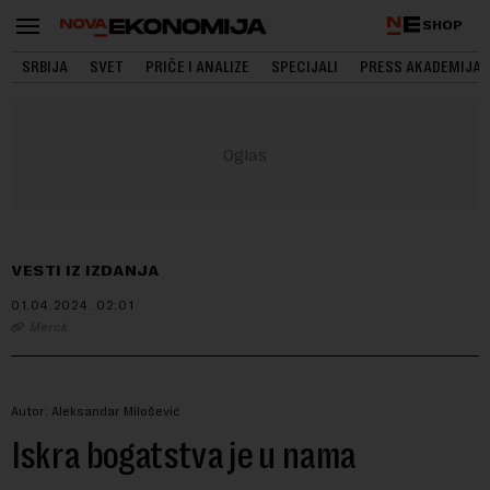
SHOP
SRBIJA
SVET
PRIČE I ANALIZE
SPECIJALI
PRESS AKADEMIJA
VESTI IZ IZDANJA
01.04.2024.
02:01
Merck
Autor: Aleksandar Milošević
Iskra bogatstva je u nama