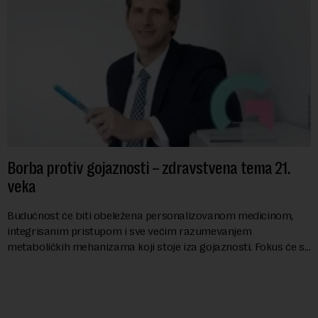
Borba protiv gojaznosti – zdravstvena tema 21.
veka
Budućnost će biti obeležena personalizovanom medicinom,
integrisanim pristupom i sve većim razumevanjem
metaboličkih mehanizama koji stoje iza gojaznosti. Fokus će se
sve više pomerati sa posledica na uzroke...