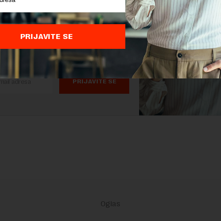
as.
 STVARI KOJE TREBA DA ZNATE
PRIJAVITE SE
ŽU SVAKI DAN U VAŠ MEJL.
PRIJAVITE SE