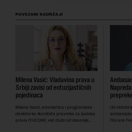
POVEZANI SADRŽAJI
Milena Vasić: Vladavina prava u
Ambasad
Srbiji zavisi od entuzijastičnih
Napredak
pojedinaca
preprek
Milena Vasić, advokatica i programska
Od oktobra 
direktorka Komiteta pravnika za ljudska
ambasadork
prava (YUCOM), već duže od decenije
Florans Fer
nalazi se na prvoj liniji odbrane
sa više od 