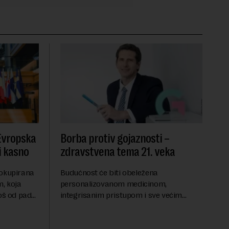
 Evropska
Borba protiv gojaznosti –
i kasno
zdravstvena tema 21. veka
 okupirana
Budućnost će biti obeležena
, koja
personalizovanom medicinom,
još od pada
integrisanim pristupom i sve većim
se odvijaju
razumevanjem metaboličkih
ene
mehanizama koji stoje iza gojaznosti.
Fokus će se sve više pomerati sa