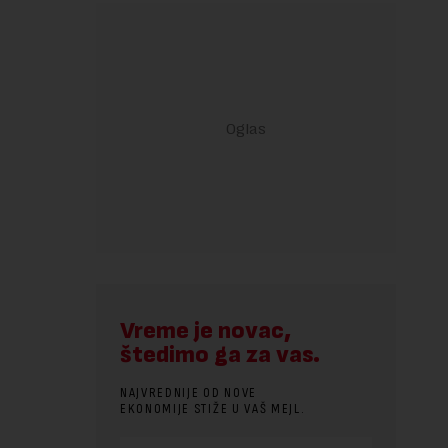
Vreme je novac,
štedimo ga za vas.
NAJVREDNIJE OD NOVE
EKONOMIJE STIŽE U VAŠ MEJL.