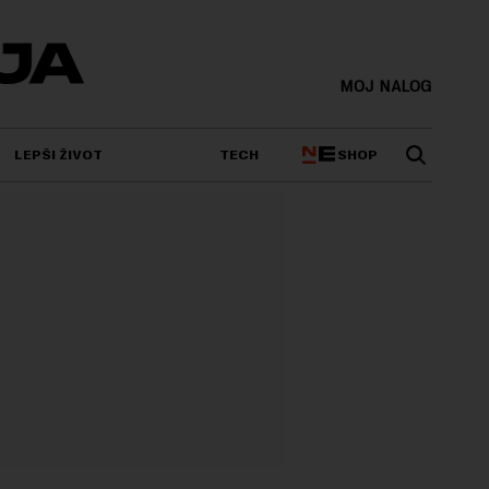
MOJ NALOG
SHOP
LEPŠI ŽIVOT
TECH