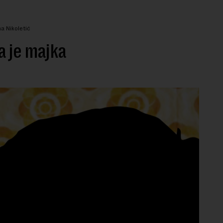
a Nikoletić
 je majka