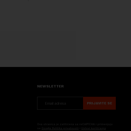
posledica na uzroke...
NEWSLETTER
PRIJAVITE SE
Ova stranica je zaštićena sa reCAPTCHA i primenjuju
se
Google Politika privatnosti
i
Uslovi korišćenja