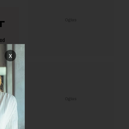
T
 od
x