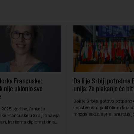
orka Francuske:
Da li je Srbiji potrebna
 nije uklonio sve
unija: Za plakanje će bit
e
Dok je Srbija gotovo potpuno
sopstvenom političkom krizom
2025. godine, funkciju
možda nikad nije ni prestala 
e Francuske u Srbiji obavlja
Berlinskog zida 1989, oko nas 
ari, karijerna diplomatkinja
procesi koji bi mogli da prom
tri decenije iskustva u
geopolitičku arhi...