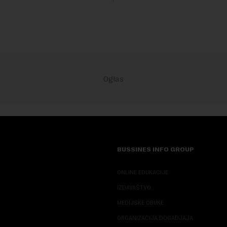
 diplomatiji. Tokom bogate
BUSSINES INFO GROUP
ONLINE EDUKACIJE
IZDAVAŠTVO
MEDIJSKE OBUKE
ORGANIZACIJA DOGADJAJA