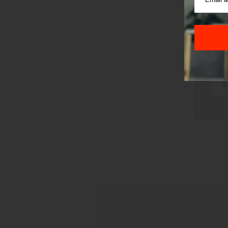
v
TRI
STI