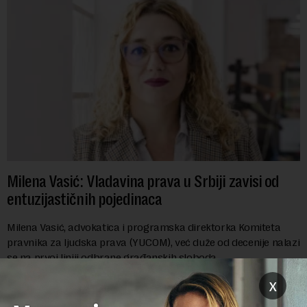
Milena Vasić: Vladavina prava u Srbiji zavisi od
entuzijastičnih pojedinaca
Milena Vasić, advokatica i programska direktorka Komiteta
pravnika za ljudska prava (YUCOM), već duže od decenije nalazi
se na prvoj liniji odbrane građanskih sloboda,
marginalizovanih grupa, žrtava diskrimi...
x