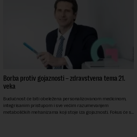
Borba protiv gojaznosti – zdravstvena tema 21.
veka
Budućnost će biti obeležena personalizovanom medicinom,
integrisanim pristupom i sve većim razumevanjem
metaboličkih mehanizama koji stoje iza gojaznosti. Fokus će se
sve više pomerati sa posledica na uzroke...