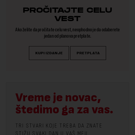
PROČITAJTE CELU
VEST
Ako želite da pročitate celu vest, neophodno je da odaberete
jedan od planova pretplate.
KUPI IZDANJE
PRETPLATA
Vreme je novac,
štedimo ga za vas.
TRI STVARI KOJE TREBA DA ZNATE
STIŽU SVAKI DAN U VAŠ MEJL.