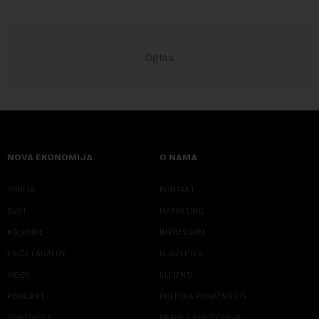
NOVA EKONOMIJA
O NAMA
SRBIJA
KONTAKT
SVET
MARKETING
KOLUMNE
IMPRESSUM
PRIČE I ANALIZE
NJUZLETER
VIDEO
KLIJENTI
PODCAST
POLITIKA PRIVATNOSTI
ODRŽIVOST
PRAVILA KORIŠĆENJA