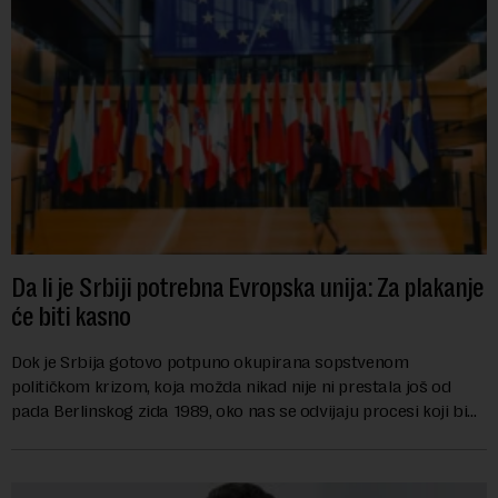
Da li je Srbiji potrebna Evropska unija: Za plakanje
će biti kasno
Dok je Srbija gotovo potpuno okupirana sopstvenom
političkom krizom, koja možda nikad nije ni prestala još od
pada Berlinskog zida 1989, oko nas se odvijaju procesi koji bi
mogli da promene geopolitičku arhi...