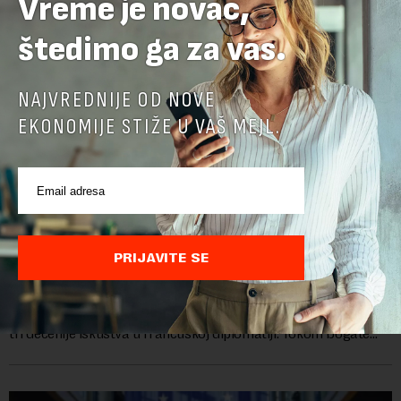
Vreme je novac,
štedimo ga za vas.
NAJVREDNIJE OD NOVE
EKONOMIJE STIŽE U VAŠ MEJL.
Ambasadorka Francuske: Napredak nije uklonio
sve prepreke
PRIJAVITE SE
Od oktobra 2025. godine, funkciju ambasadorke Francuske u
Srbiji obavlja Florans Ferari, karijerna diplomatkinja sa više od
tri decenije iskustva u francuskoj diplomatiji. Tokom bogate
karije...