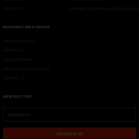
LEPŠI ŽIVOT
SMERNICE ZA PRIMENU VEŠTAČKE INTELI
BUSSINES INFO GROUP
ONLINE EDUKACIJE
IZDAVAŠTVO
MEDIJSKE OBUKE
ORGANIZACIJA DOGADJAJA
EKONOM I JA
NEWSLETTER
PRIJAVITE SE