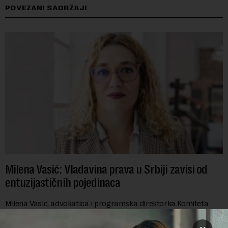
POVEZANI SADRŽAJI
Milena Vasić: Vladavina prava u Srbiji zavisi od
entuzijastičnih pojedinaca
Milena Vasić, advokatica i programska direktorka Komiteta
pravnika za ljudska prava (YUCOM), već duže od decenije nalazi
se na prvoj liniji odbrane građanskih sloboda,