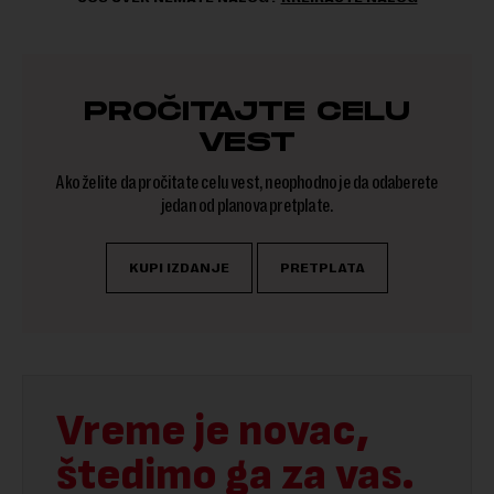
PROČITAJTE CELU
VEST
Ako želite da pročitate celu vest, neophodno je da odaberete
jedan od planova pretplate.
KUPI IZDANJE
PRETPLATA
Vreme je novac,
štedimo ga za vas.