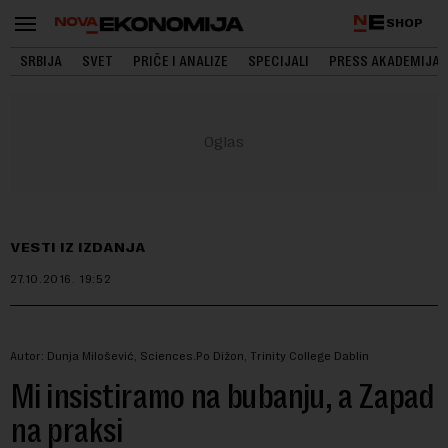
SHOP
SRBIJA
SVET
PRIČE I ANALIZE
SPECIJALI
PRESS AKADEMIJA
VESTI IZ IZDANJA
27.10.2016.
19:52
Autor: Dunja Milošević, Sciences.Po Dižon, Trinity College Dablin
Mi insistiramo na bubanju, a Zapad
na praksi