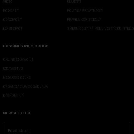
VIDEO
KLIJENTI
PODCAST
POLITIKA PRIVATNOSTI
ODRŽIVOST
PRAVILA KORIŠĆENJA
LEPŠI ŽIVOT
SMERNICE ZA PRIMENU VEŠTAČKE INTELI
BUSSINES INFO GROUP
ONLINE EDUKACIJE
IZDAVAŠTVO
MEDIJSKE OBUKE
ORGANIZACIJA DOGADJAJA
EKONOM I JA
NEWSLETTER