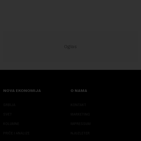
sve više pomerati sa posledica na uzroke...
NOVA EKONOMIJA
O NAMA
SRBIJA
KONTAKT
SVET
MARKETING
KOLUMNE
IMPRESSUM
PRIČE I ANALIZE
NJUZLETER