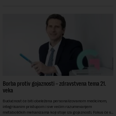
mogli da promene geopolitičku arhi...
Borba protiv gojaznosti – zdravstvena tema 21.
veka
Budućnost će biti obeležena personalizovanom medicinom,
integrisanim pristupom i sve većim razumevanjem
metaboličkih mehanizama koji stoje iza gojaznosti. Fokus će se