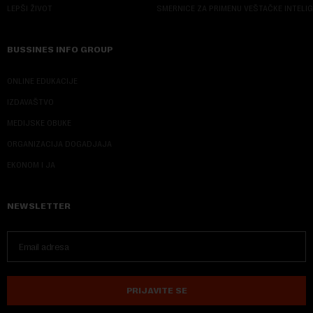
LEPŠI ŽIVOT
SMERNICE ZA PRIMENU VEŠTAČKE INTELI
BUSSINES INFO GROUP
ONLINE EDUKACIJE
IZDAVAŠTVO
MEDIJSKE OBUKE
ORGANIZACIJA DOGADJAJA
EKONOM I JA
NEWSLETTER
PRIJAVITE SE