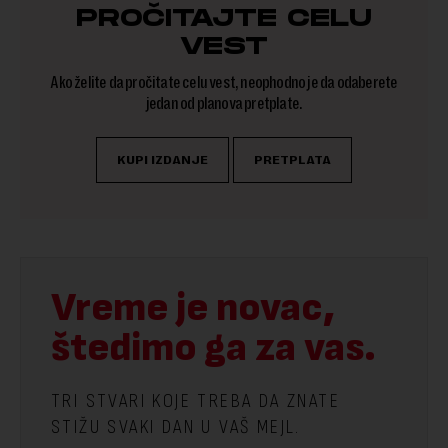
PROČITAJTE CELU
VEST
Ako želite da pročitate celu vest, neophodno je da odaberete
jedan od planova pretplate.
KUPI IZDANJE
PRETPLATA
Vreme je novac,
štedimo ga za vas.
TRI STVARI KOJE TREBA DA ZNATE
STIŽU SVAKI DAN U VAŠ MEJL.