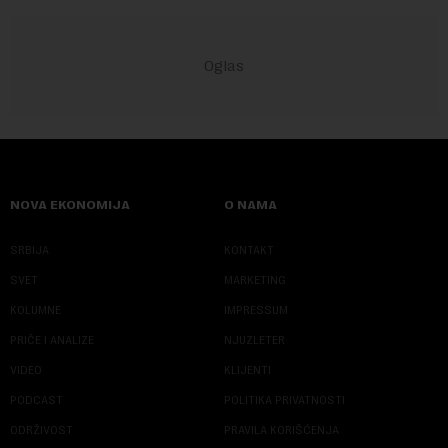
NOVA EKONOMIJA
O NAMA
SRBIJA
KONTAKT
SVET
MARKETING
KOLUMNE
IMPRESSUM
PRIČE I ANALIZE
NJUZLETER
VIDEO
KLIJENTI
PODCAST
POLITIKA PRIVATNOSTI
ODRŽIVOST
PRAVILA KORIŠĆENJA