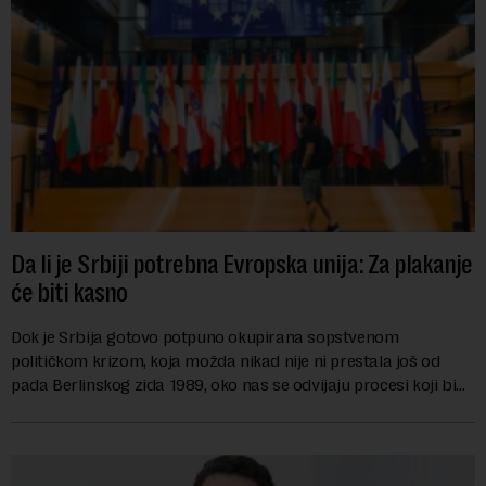
Da li je Srbiji potrebna Evropska unija: Za plakanje
će biti kasno
Dok je Srbija gotovo potpuno okupirana sopstvenom
političkom krizom, koja možda nikad nije ni prestala još od
pada Berlinskog zida 1989, oko nas se odvijaju procesi koji bi
mogli da promene geopolitičku arhi...