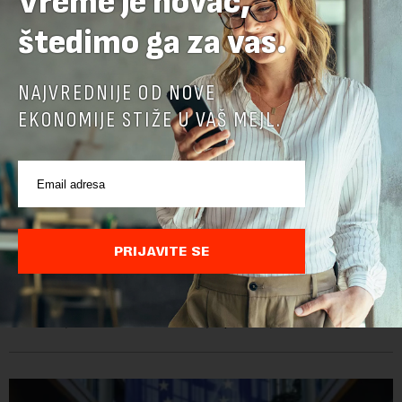
Vreme je novac,
štedimo ga za vas.
NAJVREDNIJE OD NOVE
EKONOMIJE STIŽE U VAŠ MEJL.
Ambasadorka Francuske: Napredak nije uklonio
sve prepreke
PRIJAVITE SE
Od oktobra 2025. godine, funkciju ambasadorke Francuske u
Srbiji obavlja Florans Ferari, karijerna diplomatkinja sa više od
tri decenije iskustva u francuskoj diplomatiji. Tokom bogate
karije...