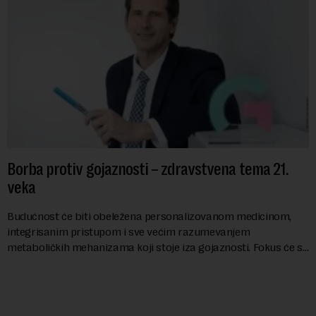
Borba protiv gojaznosti – zdravstvena tema 21.
veka
Budućnost će biti obeležena personalizovanom medicinom,
integrisanim pristupom i sve većim razumevanjem
metaboličkih mehanizama koji stoje iza gojaznosti. Fokus će se
sve više pomerati sa posledica na uzroke...