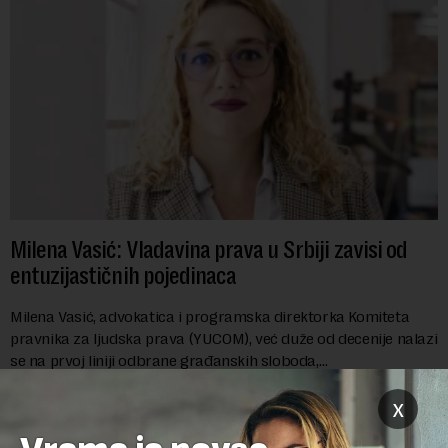
Milena Vasić: Vladavina prava u Srbiji zavisi od
entuzijastičnih pojedinaca
Milena Vasić, advokatica i programska direktorka Komiteta
pravnika za ljudska prava (YUCOM), već duže od decenije nalazi
se na prvoj liniji odbrane građanskih sloboda,
marginalizovanih grupa, žrtava diskrimi...
x