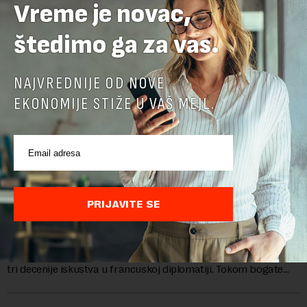
Vreme je novac,
štedimo ga za vas.
NAJVREDNIJE OD NOVE
EKONOMIJE STIŽE U VAŠ MEJL.
Ambasadorka Francuske: Napredak nije uklonio
PRIJAVITE SE
sve prepreke
Od oktobra 2025. godine, funkciju ambasadorke Francuske u
Srbiji obavlja Florans Ferari, karijerna diplomatkinja sa više od
tri decenije iskustva u francuskoj diplomatiji. Tokom bogate
karije...