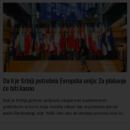
Da li je Srbiji potrebna Evropska unija: Za plakanje
će biti kasno
Dok je Srbija gotovo potpuno okupirana sopstvenom
političkom krizom, koja možda nikad nije ni prestala još od
pada Berlinskog zida 1989, oko nas se odvijaju procesi koji bi
mogli da promene geopolitičku arhi...