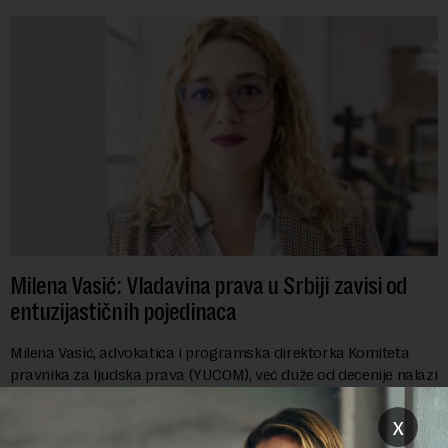
Milena Vasić: Vladavina prava u Srbiji zavisi od
entuzijastičnih pojedinaca
Milena Vasić, advokatica i programska direktorka Komiteta
pravnika za ljudska prava (YUCOM), već duže od decenije nalazi
se na prvoj liniji odbrane građanskih sloboda,
marginalizovanih grupa, žrtava diskrimi...
x