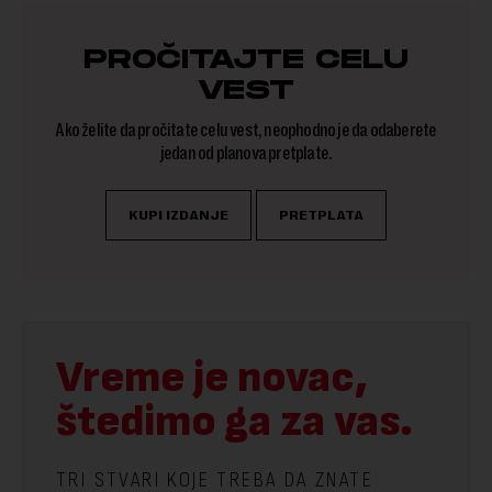
PROČITAJTE CELU
VEST
Ako želite da pročitate celu vest, neophodno je da odaberete
jedan od planova pretplate.
KUPI IZDANJE
PRETPLATA
Vreme je novac,
štedimo ga za vas.
TRI STVARI KOJE TREBA DA ZNATE