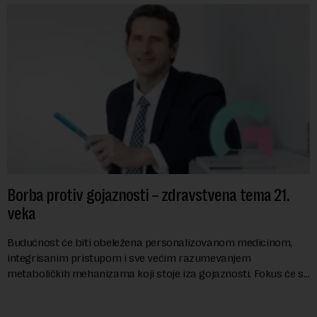
Borba protiv gojaznosti – zdravstvena tema 21.
veka
Budućnost će biti obeležena personalizovanom medicinom,
integrisanim pristupom i sve većim razumevanjem
metaboličkih mehanizama koji stoje iza gojaznosti. Fokus će se
sve više pomerati sa posledica na uzroke...