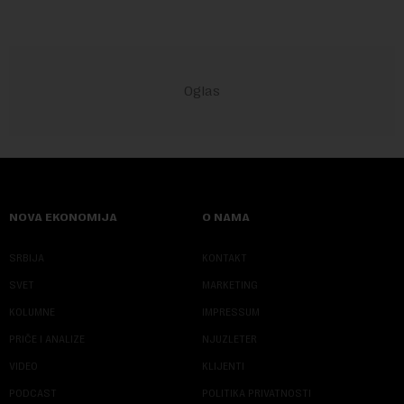
NOVA EKONOMIJA
O NAMA
SRBIJA
KONTAKT
SVET
MARKETING
KOLUMNE
IMPRESSUM
PRIČE I ANALIZE
NJUZLETER
VIDEO
KLIJENTI
PODCAST
POLITIKA PRIVATNOSTI