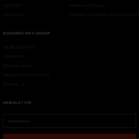
ODRŽIVOST
PRAVILA KORIŠĆENJA
LEPŠI ŽIVOT
SMERNICE ZA PRIMENU VEŠTAČKE INTELI
BUSSINES INFO GROUP
ONLINE EDUKACIJE
IZDAVAŠTVO
MEDIJSKE OBUKE
ORGANIZACIJA DOGADJAJA
EKONOM I JA
NEWSLETTER