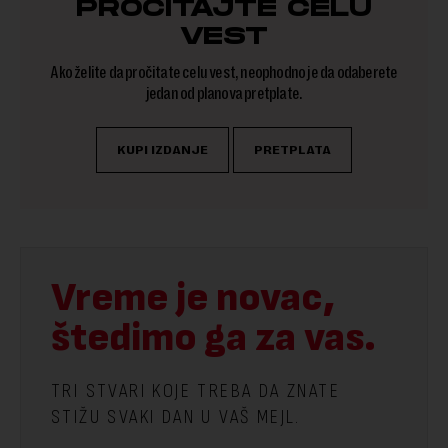
PROČITAJTE CELU
VEST
Ako želite da pročitate celu vest, neophodno je da odaberete
jedan od planova pretplate.
KUPI IZDANJE
PRETPLATA
Vreme je novac,
štedimo ga za vas.
TRI STVARI KOJE TREBA DA ZNATE
STIŽU SVAKI DAN U VAŠ MEJL.