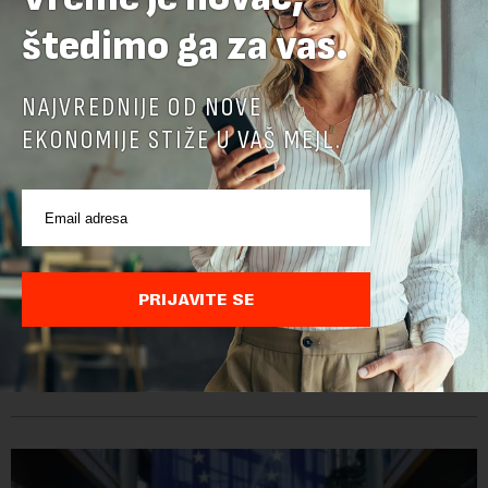
štedimo ga za vas.
NAJVREDNIJE OD NOVE
EKONOMIJE STIŽE U VAŠ MEJL.
Ambasadorka Francuske: Napredak nije uklonio
sve prepreke
PRIJAVITE SE
Od oktobra 2025. godine, funkciju ambasadorke Francuske u
Srbiji obavlja Florans Ferari, karijerna diplomatkinja sa više od
tri decenije iskustva u francuskoj diplomatiji. Tokom bogate
karije...