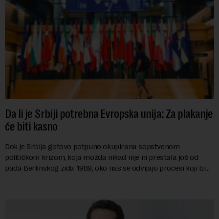
Da li je Srbiji potrebna Evropska unija: Za plakanje
će biti kasno
Dok je Srbija gotovo potpuno okupirana sopstvenom
političkom krizom, koja možda nikad nije ni prestala još od
pada Berlinskog zida 1989, oko nas se odvijaju procesi koji bi
mogli da promene geopolitičku arhi...