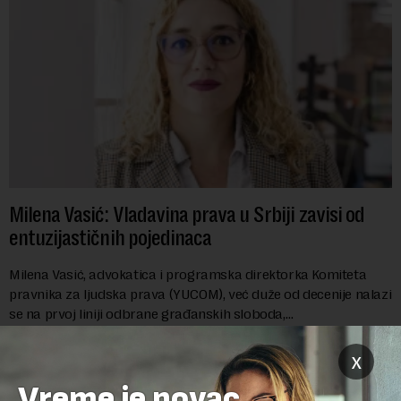
Milena Vasić: Vladavina prava u Srbiji zavisi od
entuzijastičnih pojedinaca
Milena Vasić, advokatica i programska direktorka Komiteta
pravnika za ljudska prava (YUCOM), već duže od decenije nalazi
se na prvoj liniji odbrane građanskih sloboda,
marginalizovanih grupa, žrtava diskrimi...
x
Vreme je novac,