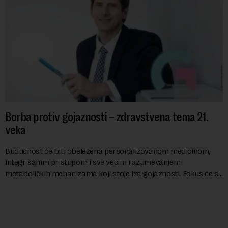
Borba protiv gojaznosti – zdravstvena tema 21.
veka
Budućnost će biti obeležena personalizovanom medicinom,
integrisanim pristupom i sve većim razumevanjem
metaboličkih mehanizama koji stoje iza gojaznosti. Fokus će se
sve više pomerati sa posledica na uzroke...