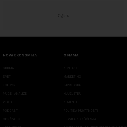
NOVA EKONOMIJA
O NAMA
SRBIJA
KONTAKT
SVET
MARKETING
KOLUMNE
IMPRESSUM
PRIČE I ANALIZE
NJUZLETER
VIDEO
KLIJENTI
PODCAST
POLITIKA PRIVATNOSTI
ODRŽIVOST
PRAVILA KORIŠĆENJA