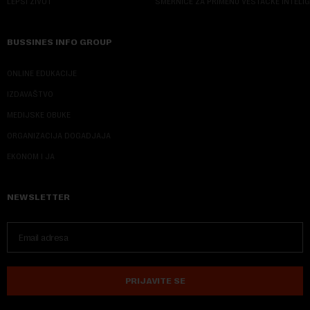
LEPŠI ŽIVOT
SMERNICE ZA PRIMENU VEŠTAČKE INTELI
BUSSINES INFO GROUP
ONLINE EDUKACIJE
IZDAVAŠTVO
MEDIJSKE OBUKE
ORGANIZACIJA DOGADJAJA
EKONOM I JA
NEWSLETTER
PRIJAVITE SE